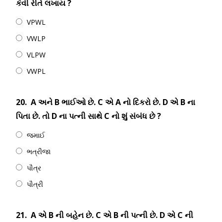
કેવી રીતે લખાય ?
VPWL
VWLP
VLPW
VWPL
20.
A અને B ભાઈઓ છે. C એ A નો દિકરો છે. D એ B ના
પિતા છે. તો D ના પત્ની સાથે C નો શું સંબંધ છે ?
જમાઈ
ભત્રીજા
પૌત્ર
પૌત્રી
21.
A એ B ની બહેન છે. C એ B ની પત્ની છે. D એ C ની