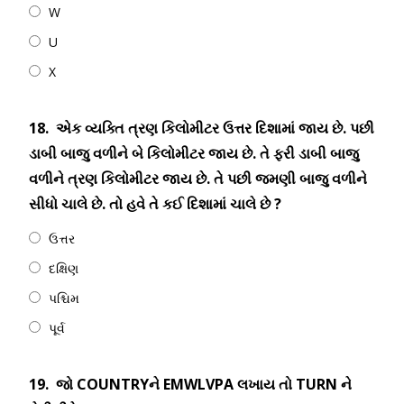
W
U
X
18.
એક વ્યક્તિ ત્રણ કિલોમીટર ઉત્તર દિશામાં જાય છે. પછી
ડાબી બાજુ વળીને બે કિલોમીટર જાય છે. તે ફરી ડાબી બાજુ
વળીને ત્રણ કિલોમીટર જાય છે. તે પછી જમણી બાજુ વળીને
સીધો ચાલે છે. તો હવે તે કઈ દિશામાં ચાલે છે ?
ઉત્તર
દક્ષિણ
પશ્ચિમ
પૂર્વ
19.
જો COUNTRYને EMWLVPA લખાય તો TURN ને