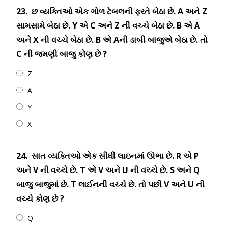
23.
છ વ્યક્તિઓ એક ગોળ ટેબલની ફરતે બેઠા છે. A અને Z
સામસામે બેઠા છે. Y એ C અને Z ની વચ્ચે બેઠા છે. B એ A
અને X ની વચ્ચે બેઠા છે. B એ Aની ડાબી બાજુએ બેઠા છે. તો
C ની જમણી બાજુ કોણ છે ?
Z
A
Y
X
24.
સાત વ્યક્તિઓ એક સીઘી લાઇનમાં ઊભા છે. R એ P
અને V ની વચ્ચે છે. T એ V અને U ની વચ્ચે છે. S અને Q
બાજુ બાજુમાં છે. T લાઈનની વચ્ચે છે. તો પછી V અને U ની
વચ્ચે કોણ છે ?
Q