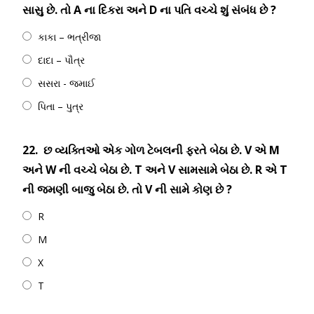
સાસુ છે. તો A ના દિકરા અને D ના પતિ વચ્ચે શું સંબંધ છે ?
કાકા – ભત્રીજા
દાદા – પૌત્ર
સસરા - જમાઈ
પિતા – પુત્ર
22.
છ વ્યક્તિઓ એક ગોળ ટેબલની ફરતે બેઠા છે. V એ M
અને W ની વચ્ચે બેઠા છે. T અને V સામસામે બેઠા છે. R એ T
ની જમણી બાજુ બેઠા છે. તો V ની સામે કોણ છે ?
R
M
X
T