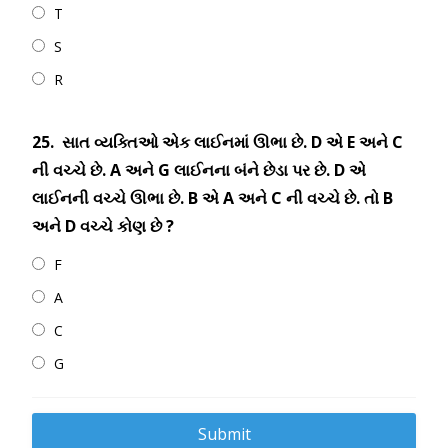
T
S
R
25.
સાત વ્યક્તિઓ એક લાઈનમાં ઊભા છે. D એ E અને C
ની વચ્ચે છે. A અને G લાઈનના બંને છેડા પર છે. D એ
લાઈનની વચ્ચે ઊભા છે. B એ A અને C ની વચ્ચે છે. તો B
અને D વચ્ચે કોણ છે ?
F
A
C
G