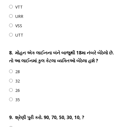
VTT
URR
VSS
UTT
8.
મોહન એક લાઈનના બંને બાજુથી 18મા નંબરે બેઠેલો છે.
તો આ લાઈનમાં કુલ કેટલા વ્યક્તિઓ બેઠેલા હશે ?
28
32
26
35
9.
શ્રેણી પુરી કરો. 90, 70, 50, 30, 10, ?