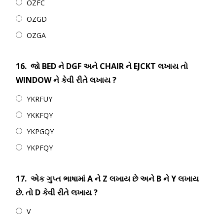
OZFC
OZGD
OZGA
16.
જો BED ને DGF અને CHAIR ને EJCKT લખાય તો
WINDOW ને કેવી રીતે લખાય ?
YKRFUY
YKKFQY
YKPGQY
YKPFQY
17.
એક ગુપ્ત ભાષામાં A ને Z લખાય છે અને B ને Y લખાય
છે. તો D કેવી રીતે લખાય ?
V