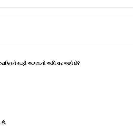
 વ્યક્તિને માફી આપવાનો અધિકાર આપે છે?
 છે.