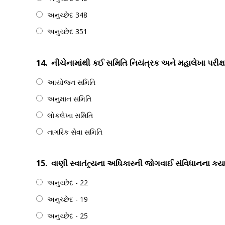
અનુચ્છેદ 348
અનુચ્છેદ 351
14.
નીચેનામાંથી કઈ સમિતિ નિયંત્રક અને મહાલેખા પરીક્
આયોજન સમિતિ
અનુમાન સમિતિ
લોકલેખા સમિતિ
નાગરિક સેવા સમિતિ
15.
વાણી સ્વાતંત્ર્યના અધિકારની જોગવાઈ સંવિધાનના કયા
અનુચ્છેદ - 22
અનુચ્છેદ - 19
અનુચ્છેદ - 25