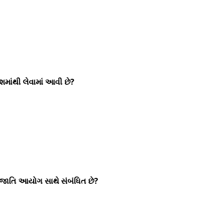
માંથી લેવામાં આવી છે?
 જાતિ આયોગ સાથે સંબંધિત છે?