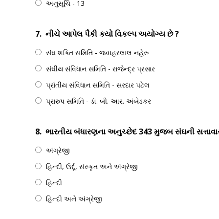
અનુસૂચિ - 13
7.
નીચે આપેલ પૈકી કયો વિકલ્પ અયોગ્ય છે ?
સંઘ શક્તિ સમિતિ - જવાહરલાલ નહેરુ
સંઘીય સંવિધાન સમિતિ - રાજેન્દ્ર પ્રસાર
પ્રાંતીય સંવિધાન સમિતિ - સરદાર પટેલ
પ્રારુપ સમિતિ - ડૉ. બી. આર. અંબેડકર
8.
ભારતીય બંધારણના અનુચ્છેદ 343 મુજબ સંઘની સત્તાવાર
અંગ્રેજી
હિન્દી, ઉર્દૂ, સંસ્કૃત અને અંગ્રેજી
હિન્દી
હિન્દી અને અંગ્રેજી