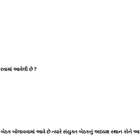
વામાં આવેલી છે ?
ેઠક બોલાવવામાં આવે છે ત્યારે સંયુક્ત બેઠકનું અધ્યક્ષ સ્થાન કોને આ