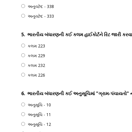
અનુચ્છેદ - 338
અનુચ્છેદ - 333
5.
ભારતીય બંધારણની કઈ કલમ હાઈકોર્ટને રિટ જારી કરવાન
કલમ 223
કલમ 229
કલમ 232
કલમ 226
6.
ભારતીય બંધારણની કઈ અનુસૂચિમાં "ગ્રામ-પંચાયતો" ન
અનુસૂચિ - 10
અનુસૂચિ - 11
અનુસૂચિ - 12