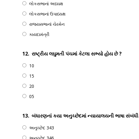
લોકસભાનાં અધ્યક્ષ
લોકસભાનાં ઉપાધ્યક્ષ
રાજ્યસભાનાં ચેરમેન
કાયદામંત્રી
12.
રાષ્ટ્રીય લઘુમતી પંચમાં કેટલા સભ્યો હોય છે ?
10
15
20
05
13.
બંધારણનાં કયા અનુચ્છેદમાં ન્યાયાલયની ભાષા સંબંધ
અનુચ્છેદ 343
અનુચ્છેદ 346