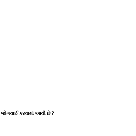
ી જોગવાઈ કરવામાં આવી છે ?