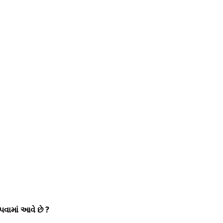
પવામાં આવે છે ?