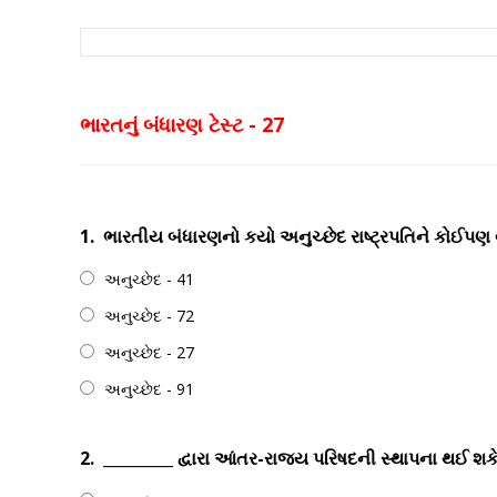
ભારતનું બંધારણ ટેસ્ટ - 27
1.
ભારતીય બંધારણનો કયો અનુચ્છેદ રાષ્ટ્રપતિને કોઈપણ
અનુચ્છેદ - 41
અનુચ્છેદ - 72
અનુચ્છેદ - 27
અનુચ્છેદ - 91
2.
_________ દ્વારા આંતર-રાજ્ય પરિષદની સ્થાપના થઈ શકે