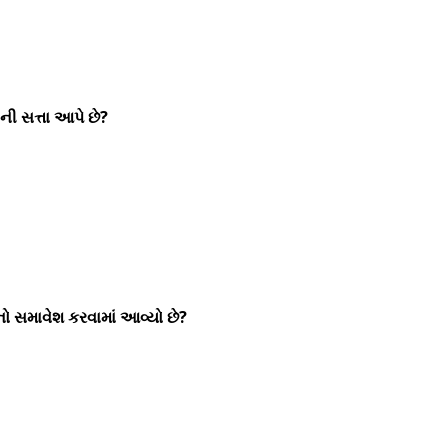
ી સત્તા આપે છે?
ો સમાવેશ કરવામાં આવ્યો છે?