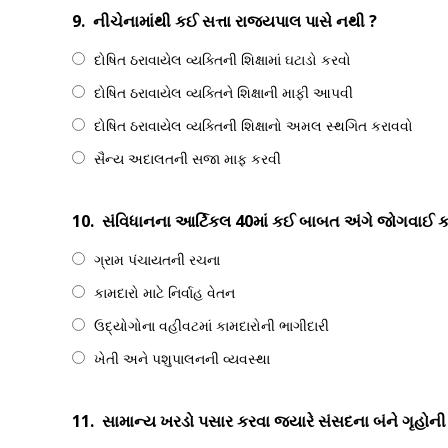
9.
નીચેનામાંથી કઈ સત્તા રાજ્યપાલ પાસે નથી ?
દોષિત ઠરાવાયેલ વ્યક્તિની શિક્ષામાં ઘટાડો કરવો
દોષિત ઠરાવાયેલ વ્યક્તિને શિક્ષાની માફી આપવી
દોષિત ઠરાવાયેલ વ્યક્તિની શિક્ષાનો અમલ સ્થગિત કરાવવો
સૈન્ય અદાલતની સજા માફ કરવી
10.
સંવિધાનના આર્ટિકલ 40માં કઈ બાબત અંગે જોગવાઈ કર
ગ્રામ પંચાયતની રચના
કામદારો માટે નિર્વાહ વેતન
ઉદ્યોગોના વહીવટમાં કામદારોની ભાગીદારી
ખેતી અને પશુપાલનની વ્યવસ્થા
11.
સામાન્ય ખરડો પસાર કરવા જ્યારે સંસદના બંને ગૃહોની બ