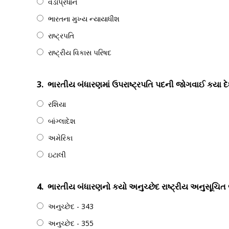
વડાપ્રધાન
ભારતના મુખ્ય ન્યાયાધીશ
રાષ્ટ્રપતિ
રાષ્ટ્રીય વિકાસ પરિષદ
3.
ભારતીય બંધારણમાં ઉપરાષ્ટ્રપતિ પદની જોગવાઈ કયા દેશ
રશિયા
બાંગ્લાદેશ
અમેરિકા
ઇટાલી
4.
ભારતીય બંધારણનો કયો અનુચ્છેદ રાષ્ટ્રીય અનુસૂચિત
અનુચ્છેદ - 343
અનુચ્છેદ - 355