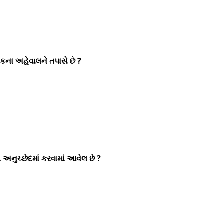
ષકના અહેવાલને તપાસે છે ?
 અનુચ્છેદમાં કરવામાં આવેલ છે ?