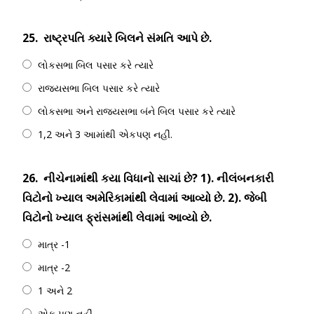
25.
રાષ્ટ્રપતિ ક્યારે બિલને સંમતિ આપે છે.
લોકસભા બિલ પસાર કરે ત્યારે
રાજ્યસભા બિલ પસાર કરે ત્યારે
લોકસભા અને રાજયસભા બંને બિલ પસાર કરે ત્યારે
1,2 અને 3 આમાંથી એકપણ નહીં.
26.
નીચેનામાંથી કયા વિધાનો સાચાં છે? 1). નીલંબનકારી
વિટોનો ખ્યાલ અમેરિકામાંથી લેવામાં આવ્યો છે. 2). જેબી
વિટોનો ખ્યાલ ફ્રાંસમાંથી લેવામાં આવ્યો છે.
માત્ર -1
માત્ર -2
1 અને 2
એક પણ નહીં