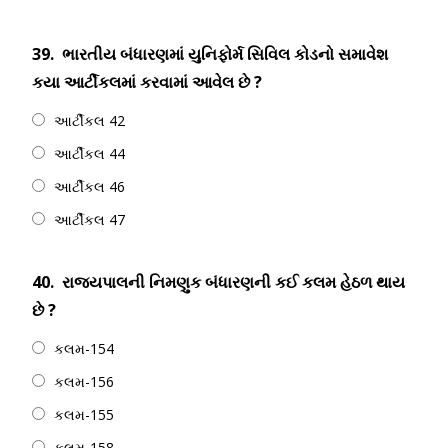
39.
ભારતીય બંધારણમાં યુનિફોર્મ સિવિલ કોડનો સમાવેશ
કયા આર્ટીકલમાં કરવામાં આવેલ છે ?
આર્ટીકલ 42
આર્ટીકલ 44
આર્ટીકલ 46
આર્ટીકલ 47
40.
રાજ્યપાલની નિમણુક બંધારણની કઈ કલમ હેઠળ થાય
છે ?
કલમ-154
કલમ-156
કલમ-155
કલમ-158