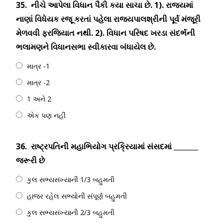
35.
નીચે આપેલા વિધાન પૈકી કયા સાચા છે. 1). રાજયમાં
નાણાં વિધેયક રજૂ કરતાં પહેલા રાજયપાલશ્રીની પૂર્વ મંજૂરી
મેળવવી ફરજિયાત નથી. 2). વિધાન પરિષદ ખરડા સંદર્ભની
ભલામણને વિધાનસભા સ્વીકારવા બંધાયેલ છે.
માત્ર -1
માત્ર -2
1 અને 2
એક પણ નહીં
36.
રાષ્ટ્રપતિની મહાભિયોગ પ્રક્રિયામાં સંસદમાં _______
જરૂરી છે
કુલ સભ્યસંખ્યાની 1/3 બહુમતી
હાજર રહેલ સભ્યોની સંપૂર્ણ બહુમતી
કુલ સભ્યસંખ્યાની 2/3 બહુમતી