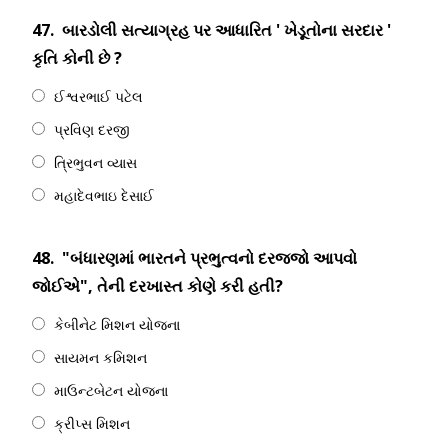
47.
બારડોલી સત્યાગ્રહ પર આધારિત ' ખેડૂતોના સરદાર '
કૃતિ કોની છે ?
ઈશ્વરભાઈ પટેલ
પ્રવિણ દરજી
ત્રિભુવન વ્યાસ
મહાદેવભાઇ દેસાઈ
48.
"બંધારણમાં ભારતને પ્રભુત્વનો દરજ્જો આપવો
જોઈએ", તેની દરખાસ્ત કોણે કરી હતી?
કેબીનેટ મિશન યોજના
સાયમન કમિશન
માઉન્ટબેટન યોજના
ક્રીપ્સ મિશન