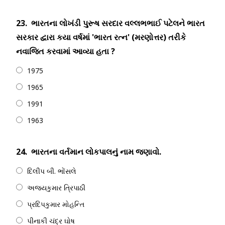
23.
ભારતના લોખંડી પુરૂષ સરદાર વલ્લભભાઈ પટેલને ભારત
સરકાર દ્વારા કયા વર્ષમાં 'ભારત રત્ન' (મરણોત્તર) તરીકે
નવાજિત કરવામાં આવ્યા હતા ?
1975
1965
1991
1963
24.
ભારતના વર્તમાન લોકપાલનું નામ જણાવો.
દિલીપ બી. ભોંસલે
અજયકુમાર ત્રિપાઠી
પ્રદિપકુમાર મોહન્તિ
પીનાકી ચંદ્ર ઘોષ