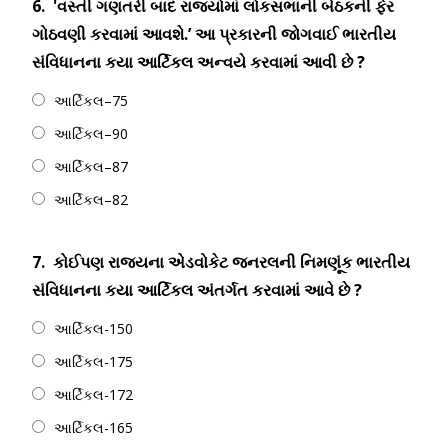
6.
'વસ્તી ગણતરી બાદ રાજ્યોમાં લોકસભાની બેઠકની ફેર
ગોઠવણી કરવામાં આવશે.’ આ પ્રકારની જોગવાઈ ભારતીય
સંવિધાનના કયા આર્ટિકલ અન્વયે કરવામાં આવી છે ?
આર્ટિકલ–75
આર્ટિકલ–90
આર્ટિકલ–87
આર્ટિકલ–82
7.
કોઈપણ રાજ્યના એડવોકેટ જનરલની નિમણૂંક ભારતીય
સંવિધાનના કયા આર્ટિકલ અંતર્ગત કરવામાં આવે છે ?
આર્ટિકલ-150
આર્ટિકલ-175
આર્ટિકલ-172
આર્ટિકલ-165