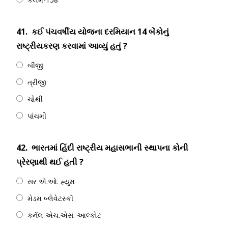
41.
કઈ પંચવર્ષીય યોજના દરમિયાન 14 બેંકોનું
રાષ્ટ્રીયકરણ કરવામાં આવ્યું હતું ?
બીજી
ત્રીજી
ચોથી
પાંચમી
42.
ભારતમાં હિંદી રાષ્ટ્રીય મહાસભાની સ્થાપના કોની
પ્રેરણાથી થઈ હતી ?
સર એ.ઓ. હ્યુમ
મેડમ બ્લેવેટસ્કી
કર્નલ એચ.એસ. આલ્કોટ