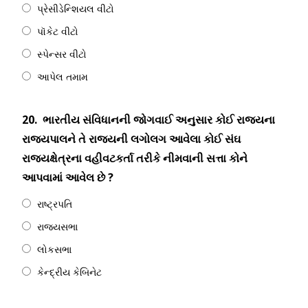
પ્રેસીડેન્શિયલ વીટો
પૉકેટ વીટો
સ્પેન્સર વીટો
આપેલ તમામ
20.
ભારતીય સંવિધાનની જોગવાઈ અનુસાર કોઈ રાજ્યના
રાજ્યપાલને તે રાજ્યની લગોલગ આવેલા કોઈ સંઘ
રાજ્યક્ષેત્રના વહીવટકર્તા તરીકે નીમવાની સત્તા કોને
આપવામાં આવેલ છે ?
રાષ્ટ્રપતિ
રાજ્યસભા
લોકસભા
કેન્દ્રીય કેબિનેટ