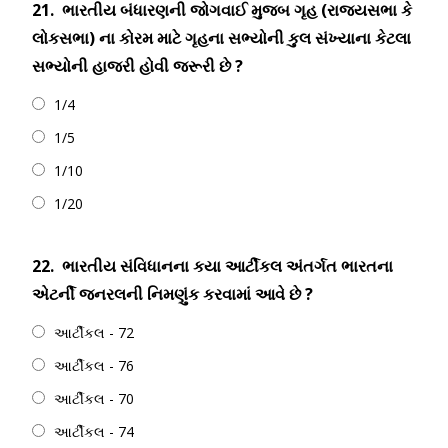
21.
ભારતીય બંધારણની જોગવાઈ મુજબ ગૃહ (રાજ્યસભા કે
લોકસભા) ના કોરમ માટે ગૃહના સભ્યોની કુલ સંખ્યાના કેટલા
સભ્યોની હાજરી હોવી જરૂરી છે ?
1/4
1/5
1/10
1/20
22.
ભારતીય સંવિધાનના કયા આર્ટીકલ અંતર્ગત ભારતના
એટર્ની જનરલની નિમણુંક કરવામાં આવે છે ?
આર્ટીકલ - 72
આર્ટીકલ - 76
આર્ટીકલ - 70
આર્ટીકલ - 74