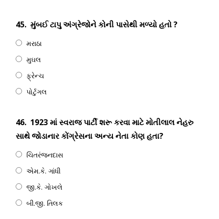
45.
મુંબઈ ટાપુ અંગ્રેજોને કોની પાસેથી મળ્યો હતો ?
મરાઠા
મુઘલ
ફ્રેન્ચ
પોર્ટુગલ
46.
1923 માં સ્વરાજ પાર્ટી શરૂ કરવા માટે મોતીલાલ નેહરુ
સાથે જોડાનાર કોંગ્રેસના અન્ય નેતા કોણ હતા?
ચિતરંજનદાસ
એમ.કે. ગાંધી
જી.કે. ગોખલે
બી.જી. તિલક