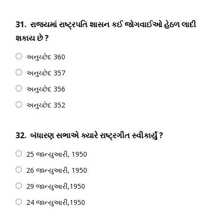
31.
રાજ્યમાં રાષ્ટ્રપતિ શાસન કઈ જોગવાઈઓ હેઠળ લાદી
શકાય છે ?
અનુચ્છેદ 360
અનુચ્છેદ 357
અનુચ્છેદ 356
અનુચ્છેદ 352
32.
બંધારણ સભાએ ક્યારે રાષ્ટ્રગીત સ્વીકાર્યું ?
25 જાન્યુઆરી, 1950
26 જાન્યુઆરી, 1950
29 જાન્યુઆરી,1950
24 જાન્યુઆરી,1950