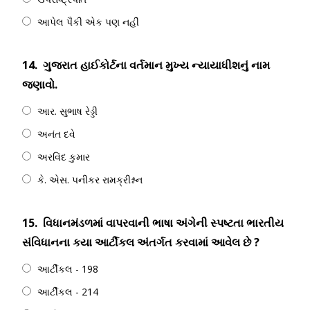
આપેલ પૈકી એક પણ નહીં
14.
ગુજરાત હાઈકોર્ટના વર્તમાન મુખ્ય ન્યાયાધીશનું નામ
જણાવો.
આર. સુભાષ રેડ્ડી
અનંત દવે
અરવિંદ કુમાર
કે. એસ. પનીકર રામક્રીશ્નન
15.
વિધાનમંડળમાં વાપરવાની ભાષા અંગેની સ્પષ્ટતા ભારતીય
સંવિધાનના કયા આર્ટીકલ અંતર્ગત કરવામાં આવેલ છે ?
આર્ટીકલ - 198
આર્ટીકલ - 214