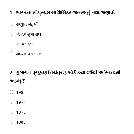
1.
ભારતના સૌપ્રથમ સોલિસિટર જનરલનું નામ જણાવો.
રાજીવ મહર્ષી
કે.કે.વેણુગોપાલ
સી.કે.દફતરી
મોહન પરાસરન
2.
ગુજરાત પ્રદૂષણ નિયંત્રણ બોર્ડ કયા વર્ષથી અસ્તિત્વમાં
આવ્યું ?
1985
1974
1970
1980