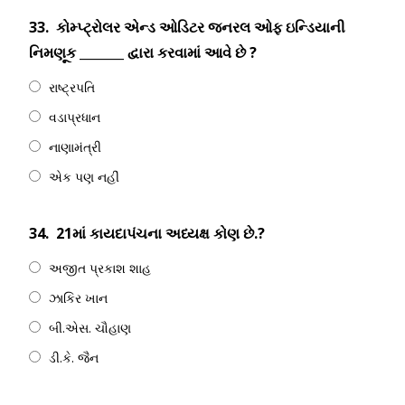
33.
કોમ્પ્ટ્રોલર એન્ડ ઓડિટર જનરલ ઓફ ઇન્ડિયાની
નિમણૂક _______ દ્વારા કરવામાં આવે છે ?
રાષ્ટ્રપતિ
વડાપ્રધાન
નાણામંત્રી
એક પણ નહીં
34.
21માં કાયદાપંચના અધ્યક્ષ કોણ છે.?
અજીત પ્રકાશ શાહ
ઝાકિર ખાન
બી.એસ. ચૌહાણ
ડી.કે. જૈન