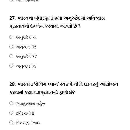
27.
ભારતના બંધારણમાં કયા અનુચ્છેદમાં અવિશ્વાસ
પ્રસ્તાવનો ઉલ્લેખ કરવામાં આવ્યો છે ?
અનુચ્છેદ 72
અનુચ્છેદ 75
અનુચ્છેદ 77
અનુચ્છેદ 79
28.
ભારતમાં ‘રોલિંગ પ્લાન’ સ્વરૂપે નીતિ ઘડતરનું આયોજન
કરવામાં કયા વડાપ્રધાનનો ફાળો છે?
જવાહરલાલ નહેરુ
ઇન્દિરાગાંધી
મોરારજી દેસાઇ