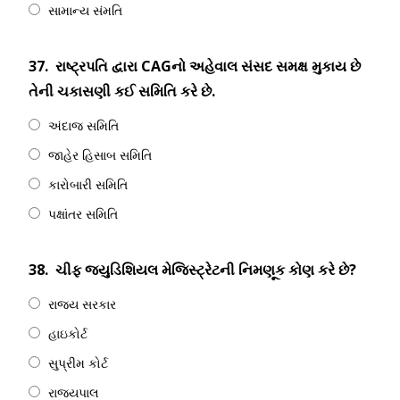
સામાન્ય સંમતિ
37.
રાષ્ટ્રપતિ દ્વારા CAGનો અહેવાલ સંસદ સમક્ષ મુકાય છે
તેની ચકાસણી કઈ સમિતિ કરે છે.
અંદાજ સમિતિ
જાહેર હિસાબ સમિતિ
કારોબારી સમિતિ
પક્ષાંતર સમિતિ
38.
ચીફ જ્યુડિશિયલ મેજિસ્ટ્રેટની નિમણૂક કોણ કરે છે?
રાજ્ય સરકાર
હાઇકોર્ટ
સુપ્રીમ કોર્ટ
રાજ્યપાલ