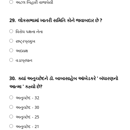
અટલ બિહારી વાજપેયી
29.
લોકસભામાં ખાતરી સમિતિ કોને જવાબદાર છે ?
વિરોધ પક્ષના નેતા
રાષ્ટ્રપ્રમુખ
અધ્યક્ષ
વડાપ્રધાન
30.
ક્યાં અનુચ્છેદને ડૉ. બાબાસાહેબ આંબેડકરે ' બંધારણનો
આત્મા ' કહ્યો છે?
અનુચ્છેદ - 32
અનુચ્છેદ - 30
અનુચ્છેદ - 25
અનુચ્છેદ - 21