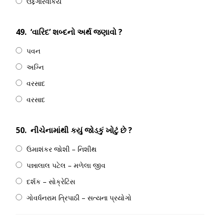
ઉદ્દગારવાકય
49.
‘વારિદ’ શબ્દનો અર્થ જણાવો ?
પવન
અગ્નિ
વરસાદ
વરસાદ
50.
નીચેનામાંથી કયું જોડકું ખોટું છે ?
ઉમાશંકર જોશી – નિશીથ
પન્નાલાલ પટેલ – મળેલા જીવ
દર્શક – સોક્રેટિસ
ગોવર્ધનરામ ત્રિપાઠી – સત્યના પ્રયોગો