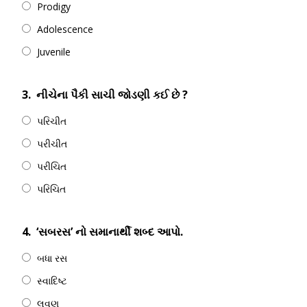
Prodigy
Adolescence
Juvenile
3.
નીચેના પૈકી સાચી જોડણી કઈ છે ?
પરિચીત
પરીચીત
પરીચિત
પરિચિત
4.
‘સબરસ’ નો સમાનાર્થી શબ્દ આપો.
બધા રસ
સ્વાદિષ્ટ
લવણ