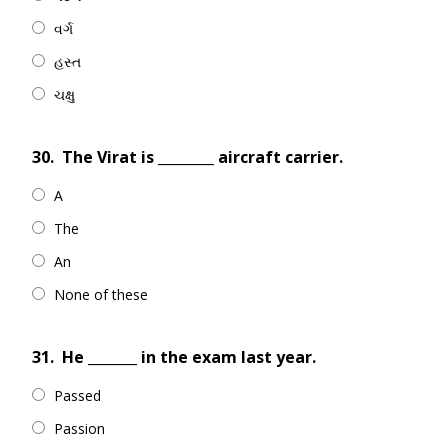
વર્ગ
હસ્ત
ચક્ષુ
30.
The Virat is ________ aircraft carrier.
A
The
An
None of these
31.
He _______ in the exam last year.
Passed
Passion