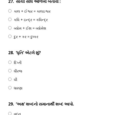
27.
સાચી સંધિ ઓળખી બતાવો :
કાલ + ઈશ્વર = કાલઇશ્વર
કવિ + ઇન્દ્ર = કવિન્દ્ર
વ્યોમ + ઈશ = વ્યોમેશ
દુર + કર = દુષ્કર
28.
‘ધૃતિ’ એટલે શું?
દિપ્તી
ધીરજ
ઘી
ધારણા
29.
‘અક્ષ’ શબ્દનો સમાનાર્થી શબ્દ આપો.
વદન