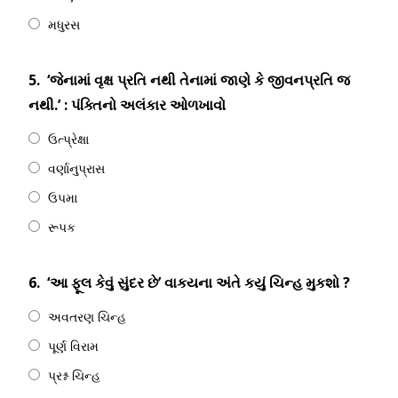
મધુરસ
5.
‘જેનામાં વૃક્ષ પ્રતિ નથી તેનામાં જાણે કે જીવનપ્રતિ જ
નથી.’ : પંક્તિનો અલંકાર ઓળખાવો
ઉત્પ્રેક્ષા
વર્ણાનુપ્રાસ
ઉપમા
રૂપક
6.
‘આ ફૂલ કેવું સુંદર છે’ વાકયના અંતે કયું ચિન્હ મુકશો ?
અવતરણ ચિન્હ
પૂર્ણ વિરામ
પ્રશ્ન ચિન્હ