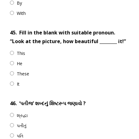
By
With
45.
Fill in the blank with suitable pronoun.
“Look at the picture, how beautiful ________ it!”
This
He
These
It
46.
‘પતીજ’ શબ્દનું શિષ્ટરૂપ જણાવો ?
શ્રદ્ધા
પતીતું
પતિ