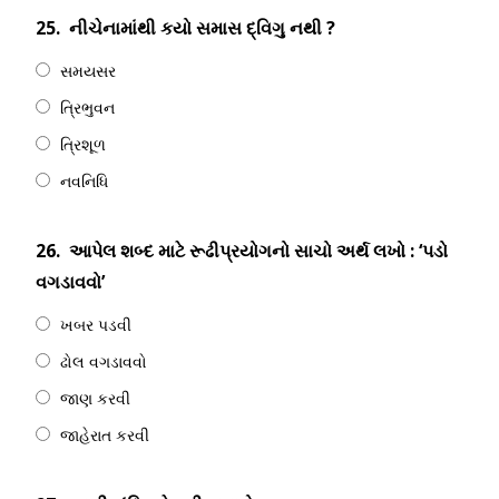
25.
નીચેનામાંથી કયો સમાસ દ્વિગુ નથી ?
સમયસર
ત્રિભુવન
ત્રિશૂળ
નવનિધિ
26.
આપેલ શબ્દ માટે રૂઢીપ્રયોગનો સાચો અર્થ લખો : ‘પડો
વગડાવવો’
ખબર પડવી
ઢોલ વગડાવવો
જાણ કરવી
જાહેરાત કરવી