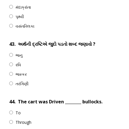
મંદાક્રાંતા
પૃથ્વી
વસંતતિલકા
43.
અર્થની દ્રષ્ટિએ જુદો પડતો શબ્દ જણાવો ?
ભાનુ
રવિ
ભાસ્કર
તરંગિણી
44.
The cart was Driven ________ bullocks.
To
Through