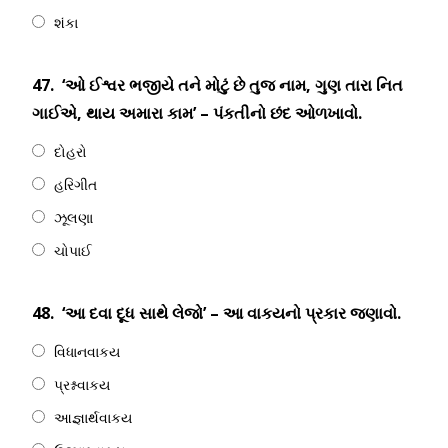
શંકા
47.
‘ઓ ઈશ્વર ભજીયે તને મોટું છે તુજ નામ, ગુણ તારા નિત
ગાઈએ, થાય અમારા કામ’ – પંકતીનો છંદ ઓળખાવો.
દોહરો
હરિગીત
ઝૂલણા
ચોપાઈ
48.
‘આ દવા દૂધ સાથે લેજો’ – આ વાકયનો પ્રકાર જણાવો.
વિધાનવાકય
પ્રશ્નવાકય
આજ્ઞાર્થવાકય