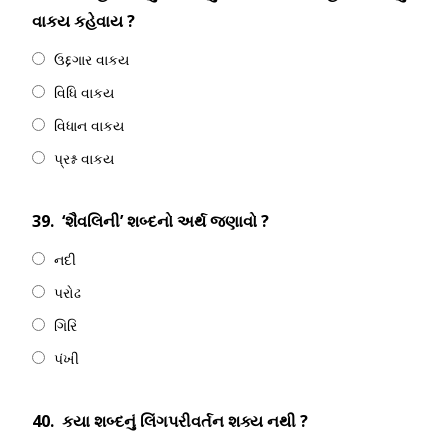
વાકય કહેવાય ?
ઉદ્દગાર વાકય
વિધિ વાકય
વિધાન વાકય
પ્રશ્ન વાકય
39.
‘શૈવલિની’ શબ્દનો અર્થ જણાવો ?
નદી
પરોઢ
ગિરિ
પંખી
40.
કયા શબ્દનું લિંગપરીવર્તન શક્ય નથી ?