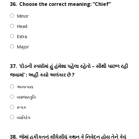
36.
Choose the correct meaning: “Chief”
Minor
Head
Extra
Major
37.
‘દોડની સ્પર્ધામાં હું હંમેશા પહેલા રહેતો – સૌથી પાછળ રહી
જવામાં’ : અહીં કયો અલંકાર છે ?
અનન્વય
વ્યાજસ્તુતિ
રૂપક
વ્યતિરેક
38.
જેમાં હકીકતનું સીધેસીધું કથન કે નિવેદન હોય તેને કેવું