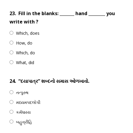
23.
Fill in the blanks: _______ hand ________ you
write with ?
Which, does
How, do
Which, do
What, did
24.
“દયાપાત્ર” શબ્દનો સમાસ ઓળખાવો.
તત્પુરુષ
મધ્યમપદલોપી
કર્મધારય
બહુવ્રીહિ