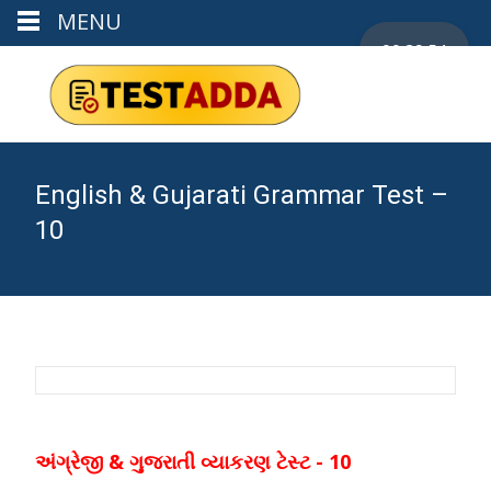
MENU
00:29:53
English & Gujarati Grammar Test –
10
અંગ્રેજી & ગુજરાતી વ્યાકરણ ટેસ્ટ - 10