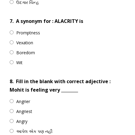
ઉદગાર ચિન્હ
7.
A synonym for : ALACRITY is
Promptness
Vexation
Boredom
Wit
8.
Fill in the blank with correct adjective :
Mohit is feeling very ________
Angrier
Angriest
Angry
આપેલ એક પણ નહીં