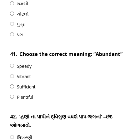
ચમસી
ચોટલો
પુત્ર
પગ
41.
Choose the correct meaning: “Abundant”
Speedy
Vibrant
Sufficient
Plentiful
42.
‘હણો ના પાપીને દ્વિગુણ વધશે પાપ જગનાં’ –છંદ
ઓળખાવો.
શિખરણી