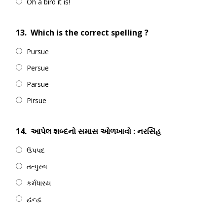
Oh a bird it is!
13.
Which is the correct spelling ?
Pursue
Persue
Parsue
Pirsue
14.
આપેલ શબ્દનો સમાસ ઓળખાવો : નરસિંહ
ઉપપદ
તત્પુરુષ
કર્મધારય
દ્વન્દ્વ