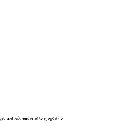
ુષ્પાવતી કાંઠે આવેલ મોઢેરાનું સૂર્યમંદિર.