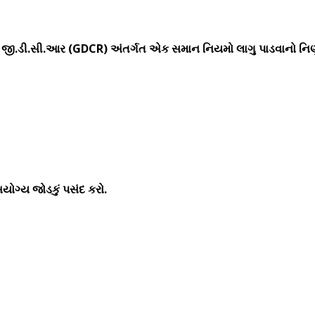
વા જી.ડી.સી.આર (GDCR) અંતર્ગત એક સમાન નિયમો લાગુ પાડવાનો નિર્ણ
ોગ્ય જોડકું પસંદ કરો.