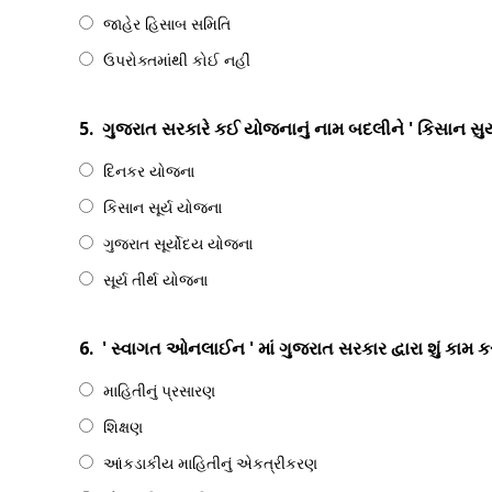
જાહેર હિસાબ સમિતિ
ઉપરોક્તમાંથી કોઈ નહીં
5.
ગુજરાત સરકારે કઈ યોજનાનું નામ બદલીને ' કિસાન સુર્યો
દિનકર યોજના
કિસાન સૂર્ય યોજના
ગુજરાત સૂર્યોદય યોજના
સૂર્ય તીર્થ યોજના
6.
' સ્વાગત ઓનલાઈન ' માં ગુજરાત સરકાર દ્વારા શું કામ ક
માહિતીનું પ્રસારણ
શિક્ષણ
આંકડાકીય માહિતીનું એકત્રીકરણ