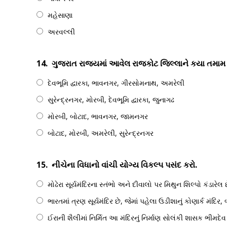
મહેસાણા
અરવલ્લી
14.
ગુજરાત રાજ્યમાં આવેલ રાજકોટ જિલ્લાને કયા તમામ (ચ
દેવભૂમિ દ્વારકા, ભાવનગર, ગીરસોમનાથ, અમરેલી
સુરેન્દ્રનગર, મોરબી, દેવભૂમિ દ્વારકા, જુનાગઢ
મોરબી, બોટાદ, ભાવનગર, જામનગર
બોટાદ, મોરબી, અમરેલી, સુરેન્દ્રનગર
15.
નીચેના વિધાનો વાંચી યોગ્ય વિકલ્પ પસંદ કરો.
મોઢેરા સૂર્યમંદિરના સ્તંભો અને દીવાલો પર મિથુન શિલ્પો કંડારેલ છ
ભારતમાં ત્રણ સૂર્યમંદિર છે, જેમાં પહેલા ઉડીશાનું કોણાર્ક મંદિર, બી
ઈરાની શૈલીમાં નિર્મિત આ મંદિરનું નિર્માણ સોલંકી શાસક ભીમદેવ