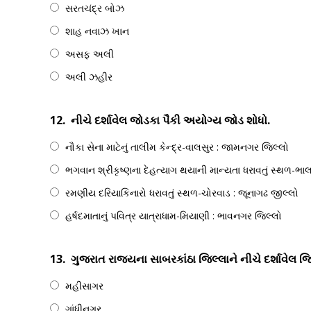
સરતચંદ્ર બોઝ
શાહ નવાઝ ખાન
અસફ અલી
અલી ઝહીર
12.
નીચે દર્શાવેલ જોડકા પૈકી અયોગ્ય જોડ શોધો.
નૌકા સેના માટેનું તાલીમ કેન્દ્ર-વાલસુર : જામનગર જિલ્લો
ભગવાન શ્રીકૃષ્ણના દેહત્યાગ થયાની માન્યતા ધરાવતું સ્થળ-ભા
રમણીય દરિયાકિનારો ધરાવતું સ્થળ-ચોરવાડ : જૂનાગઢ જીલ્લો
હર્ષદમાતાનું પવિત્ર યાત્રાધામ-મિયાણી : ભાવનગર જિલ્લો
13.
ગુજરાત રાજ્યના સાબરકાંઠા જિલ્લાને નીચે દર્શાવેલ જ
મહીસાગર
ગાંધીનગર