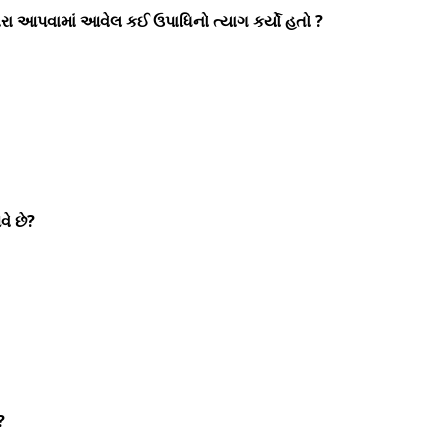
ારા આપવામાં આવેલ કઈ ઉપાધિનો ત્યાગ કર્યો હતો ?
ે છે?
?