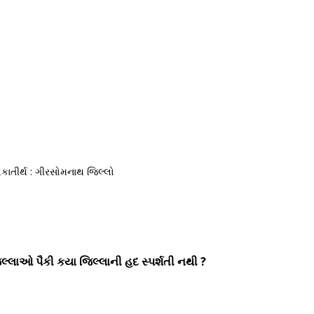
લકાતીર્થ : ગીરસોમનાથ જિલ્લો
િલ્લાઓ પૈકી કયા જિલ્લાની હદ સ્પર્શતી નથી ?