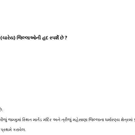
ારેય) જિલ્લાઓની હદ સ્પર્શે છે ?
ે.
જું જમ્મુમાં સ્થિત માર્તંડ મંદિર અને ત્રીજું મહેસાણા જિલ્લાના ધર્મારણ્ય ક્ષેત્રમાં પ
 પ્રથમે કરાવેલ.