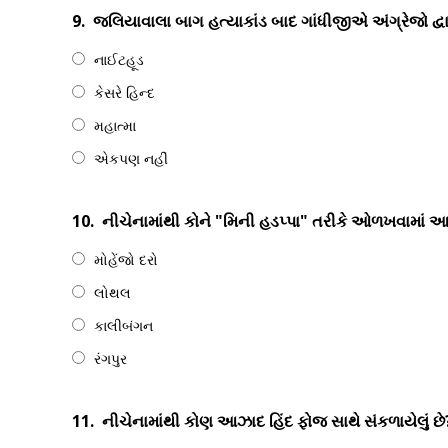
9.
જલિયાવાલા બાગ હત્યાકાંડ બાદ ગાંધીજીએ અંગ્રેજો દ્વ
નાઈટહૂડ
કેસરે હિન્દ
મહાત્મા
એકપણ નહીં
10.
નીચેનામાંથી કોને "મિની હડપ્પા" તરીકે ઓળખવામાં આવ
મોહેંજો દરો
લોથલ
કાલીબંગન
રંગપુર
11.
નીચેનામાંથી કોણ આઝાદ હિંદ ફોજ સાથે સંકળાયેલું છે