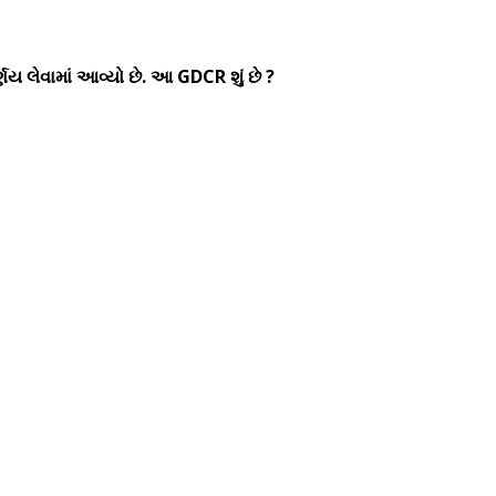
ય લેવામાં આવ્યો છે. આ GDCR શું છે ?