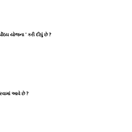
ધ્ય યોજના ' કરી દીધું છે ?
રવામાં આવે છે ?