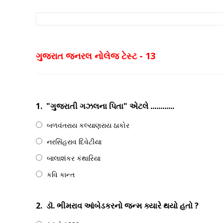
ગુજરાત જનરલ નોલેજ ટેસ્ટ - 13
1.
"ગુજરાતી ગઝલના પિતા" એટલે ............
બળવંતરાય કલ્યાણરાય ઠાકોર
નરસિંહરાવ દિવેટીયા
બાલાશંકર કંથારિયા
કવિ કાન્ત
2.
ડૉ. ભીમરાવ આંબેડકરનો જન્મ ક્યારે થયો હતો ?