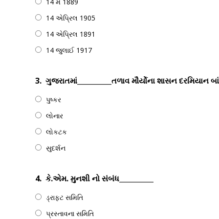
14 મે 1889
14 એપ્રિલ 1905
14 એપ્રિલ 1891
14 જુલાઈ 1917
3.
ગુજરાતમાં__________તળાવ મૌર્યોના શાસન દરમિયાન બાંધ
પુષ્કર
લોનાર
લોકટક
સુદર્શન
4.
કે.એમ. મુનશી નો સંબંધ__________
ડ્રાફ્ટ સમિતિ
પ્રસ્તાવના સમિતિ