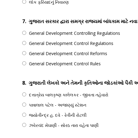
લોક ફરિયાદનું નિવારણ
7.
ગુજરાત સરકાર દ્વારા સમગ્ર રાજ્યમાં બાંધકામ માટે ન
General Development Controlling Regulations
General Development Control Regulations
General Development Control Reforms
General Development Control Rules
8.
ગુજરાતી લેખકો અને તેમની કૃતિઓના જોડકાંઓ પૈકી અય
દત્તાત્રેય બાલકૃષ્ણ કાલેલકર - જીવતા તહેવારો
પન્નાલાલ પટેલ - અજાણ્યું સ્ટેશન
જ્યોતીન્દ્ર હ‌. દવે - રેતીની રોટલી
ઝવેરચંદ મેઘાણી - સોરઠ તારા વહેતા પાણી