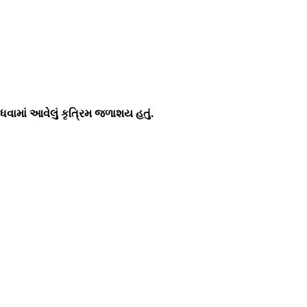
વામાં આવેલું કૃત્રિમ જળાશય હતું.