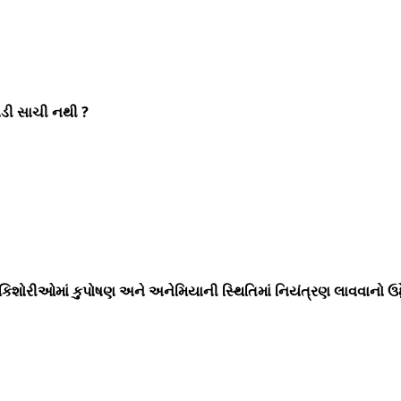
ોડી સાચી નથી ?
 કિશોરીઓમાં કુપોષણ અને અનેમિયાની સ્થિતિમાં નિયંત્રણ લાવવાનો ઉદ્દે