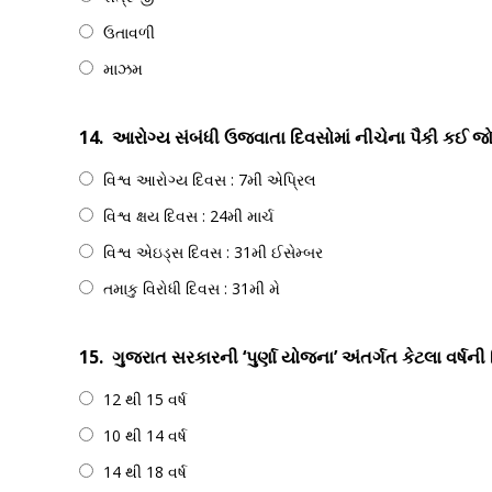
ઉતાવળી
માઝમ
14.
આરોગ્ય સંબંધી ઉજવાતા દિવસોમાં નીચેના પૈકી કઈ જ
વિશ્વ આરોગ્ય દિવસ : 7મી એપ્રિલ
વિશ્વ ક્ષય દિવસ : 24મી માર્ચ
વિશ્વ એઇડ્સ દિવસ : 31મી ઈસેમ્બર
તમાકુ વિરોધી દિવસ : 31મી મે
15.
ગુજરાત સરકારની ‘પુર્ણા યોજના’ અંતર્ગત કેટલા વર્ષની
12 થી 15 વર્ષ
10 થી 14 વર્ષ
14 થી 18 વર્ષ