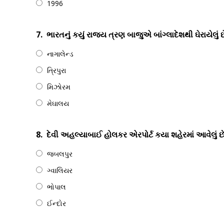
1996
7.
ભારતનું કયું રાજ્ય ત્રણ બાજુએ બાંગ્લાદેશથી ઘેરાયેલું છ
નાગાલેન્ડ
ત્રિપુરા
મિઝોરમ
મેઘાલય
8.
દેવી અહલ્યાબાઈ હોલકર એરપોર્ટ કયા શહેરમાં આવેલું છે
જબલપુર
ગ્વાલિયર
ભોપાલ
ઈન્દોર