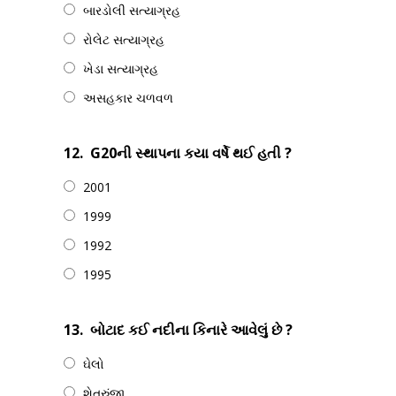
બારડોલી સત્યાગ્રહ
રોલેટ સત્યાગ્રહ
ખેડા સત્યાગ્રહ
અસહકાર ચળવળ
12.
G20ની સ્થાપના કયા વર્ષે થઈ હતી ?
2001
1999
1992
1995
13.
બોટાદ કઈ નદીના કિનારે આવેલું છે ?
ઘેલો
શેત્રુંજી