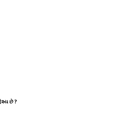
શ્ય છે ?