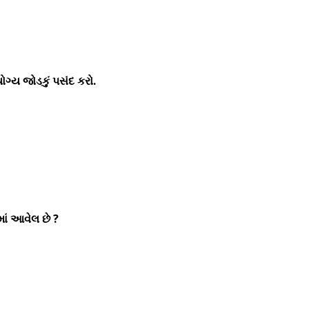
ોગ્ય જોડકું પસંદ કરો.
માં આવેલ છે ?