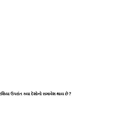
શિયા ઉપરાંત ક્યા દેશોનો સમાવેશ થાય છે ?