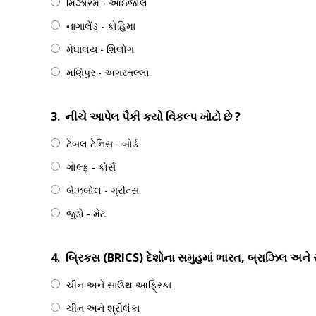
મિઝોરમ - આઇજોલ
નાગાલેંડ - કોહિમા
મેઘાલય - શિલોંગ
મણિપુર - અગરતલ્લા
3.
નીચે આપેલ પૈકી કયો વિકલ્પ ખોટો છે ?
ટેબલ ટેનિસ - બોર્ડ
ગોલ્ફ - કોર્સ
બેઝબોલ - ગ્રીન્સ
જુડો - મેટ
4.
બ્રિકસ (BRICS) દેશોના સમુહમાં ભારત, બ્રાઝિલ અને ર
ચીન અને સાઉથ આફ્રિકા
ચીન અને શ્રીલંકા