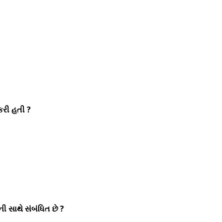
 કરી હતી ?
ની સાથે સંબંધિત છે ?