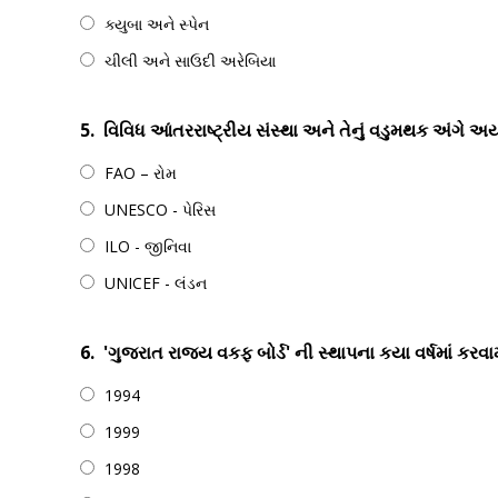
ક્યુબા અને સ્પેન
ચીલી અને સાઉદી અરેબિયા
5.
વિવિધ આંતરરાષ્ટ્રીય સંસ્થા અને તેનું વડુમથક અંગે અય
FAO – રોમ
UNESCO - પેરિસ
ILO - જીનિવા
UNICEF - લંડન
6.
'ગુજરાત રાજ્ય વકફ બોર્ડ' ની સ્થાપના કયા વર્ષમાં કરવા
1994
1999
1998