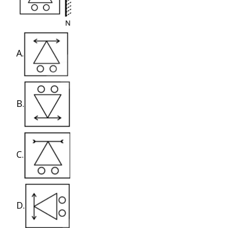
A.
B.
C.
D.