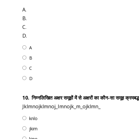
A.
B.
C.
D.
A
B
C
D
10.
निम्नलिखित अक्षर समूहों में से अक्षरों का कौन-सा समूह क्रमबद्ध
Jklmnojklmnoj_Imnojk_m_ojklmn_
knlo
jkim
kino