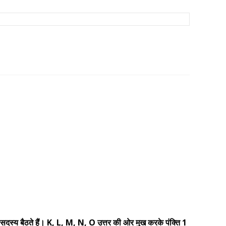
पाँच सदस्य बैठते हैं। K, L, M, N, O उत्तर की ओर मुख करके पंक्ति 1