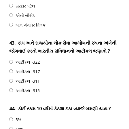
સરદાર પટેલ
એની બીસેંટ
બાલ ગંગાધર તિલક
43.
સંઘ અને રાજયોના લોક સેવા આયોગની રચના અંગેની
જોગવાઈ કરતો ભારતીય સંવિધાનનો આર્ટીકલ જણાવો ?
આર્ટીકલ -322
આર્ટીકલ -317
આર્ટીકલ -311
આર્ટીકલ -315
44.
કોઈ રકમ 10 વર્ષમાં કેટલા ટકા વ્યાજે બમણી થાય ?
5%