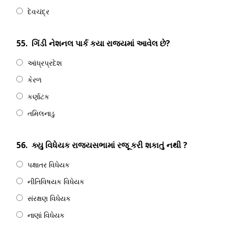
દેવચંદ્ર
55.
ગિંડી નેશનલ પાર્ક કયા રાજયમાં આવેલ છે?
આંધ્રપ્રદેશ
કેરળ
કર્ણાટક
તમિલનાડુ
56.
ક્યુ વિધેયક રાજયસભામાં રજૂ કરી શકાતું નથી ?
પક્ષાતર વિધેયક
નીતિવિષયક વિધેયક
સંરક્ષણ વિધેયક
નાણાં વિધેયક