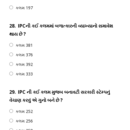
કલમ 197
28.
IPCની કઈ કલમમાં બળાત્કારની વ્યાખ્યાનો સમાવેશ
થાય છે ?
કલમ 381
કલમ 376
કલમ 392
કલમ 333
29.
IPC ની કઈ કલમ મુજબ બનાવટી સરકારી સ્ટેમ્પનું
વેચાણ કરવું એ ગુનો બને છે ?
કલમ 252
કલમ 256