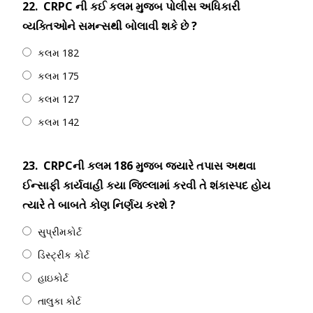
22.
CRPC ની કઈ કલમ મુજબ પોલીસ અધિકારી
વ્યક્તિઓને સમન્સથી બોલાવી શકે છે ?
કલમ 182
કલમ 175
કલમ 127
કલમ 142
23.
CRPCની કલમ 186 મુજબ જ્યારે તપાસ અથવા
ઈન્સાફી કાર્યવાહી કયા જિલ્લામાં કરવી તે શંકાસ્પદ હોય
ત્યારે તે બાબતે કોણ નિર્ણય કરશે ?
સુપ્રીમકોર્ટ
ડિસ્ટ્રીક કોર્ટ
હાઇકોર્ટ
તાલુકા કોર્ટ