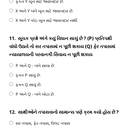
ફકત Y ખૂન માટે જવાબદાર છે.
X અને Y બંને ખૂન માટે જવાબદાર છે.
X અને Y કોઇ ખૂન માટે જવાબદાર નથી.
11.
સૂચક પ્રશ્નો અંગે કયું વિધાન સાચું છે ? (P) પ્રતિપક્ષી
વાંધો ઉઠાવે તો સર તપાસમાં ન પૂછી શકાય (Q) ફેર તપાસમાં
ન્યાયાલયની પરવાનગી સિવાય ન પૂછી શકાય
P અને Q - બંને સાચા છે.
ફક્ત P સાચું છે.
ફક્ત Q સાચું છે.
P અને Q - બંને ખોટા છે.
12.
સાક્ષીઓને તપાસવાનો સામાન્ય પણે ક્રમ કયો હોય છે ?
સર તપાસ, ફેર તપાસ, ઉલટ તપાસ