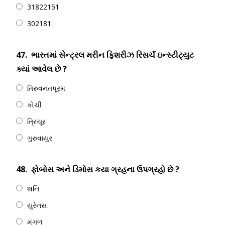
31822151
302181
47.
ભારતમાં સેન્ટ્રલ મરીન ફિશરીઝ રિસર્ચ ઇન્સ્ટીટ્યુટ
ક્યાં આવેલ છે ?
તિરુવનંતપૂરમ
કોચી
ત્રિચૂર
ગુરુવાયુર
48.
ફોબોસ અને ડિમોસ કયા ગ્રહના ઉપગ્રહો છે ?
શનિ
યુરેનસ
મંગળ