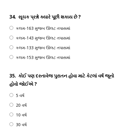
34.
સૂચક પ્રશ્નો ક્યારે પૂછી શકાય છે ?
કલમ-163 મુજબ ઊલટ તપાસમાં
કલમ-143 મુજબ ઊલટ તપાસમાં
કલમ-133 મુજબ ઊલટ તપાસમાં
કલમ-153 મુજબ ઊલટ તપાસમાં
35.
કોઈ પણ દસ્તાવેજ પુરાતન હોવા માટે કેટલાં વર્ષ જૂનો
હોવો જોઈએ ?
5 વર્ષ
20 વર્ષ
10 વર્ષ
30 વર્ષ