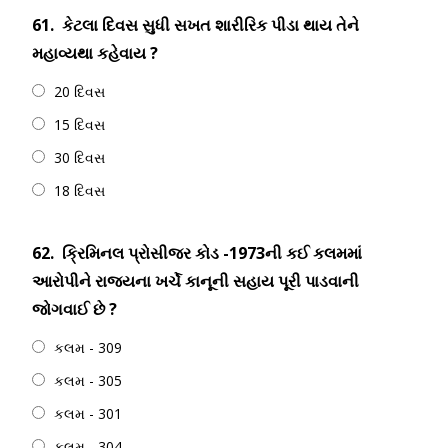
61.
કેટલા દિવસ સુધી સખત શારીરિક પીડા થાય તેને
મહાવ્યથા કહેવાય ?
20 દિવસ
15 દિવસ
30 દિવસ
18 દિવસ
62.
ક્રિમિનલ પ્રોસીજર કોડ -1973ની કઈ કલમમાં
આરોપીને રાજયના ખર્ચે કાનૂની સહાય પૂરી પાડવાની
જોગવાઈ છે ?
કલમ - 309
કલમ - 305
કલમ - 301
કલમ - 304