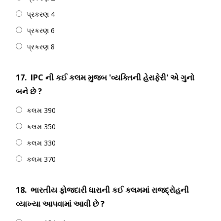
પ્રકરણ 4
પ્રકરણ 6
પ્રકરણ 8
17.
IPC ની કઈ કલમ મુજબ 'વ્યક્તિની હેરાફેરી' એ ગુનો
બને છે ?
કલમ 390
કલમ 350
કલમ 330
કલમ 370
18.
ભારતીય ફોજદારી ધારાની કઈ કલમમાં રાજદ્રોહની
વ્યાખ્યા આપવામાં આવી છે ?