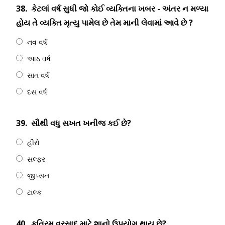
38.
કેટલાં વર્ષ સુધી જો કોઈ વ્યક્તિના ખબર - અંતર ન મળ્યા
હોય તે વ્યક્તિ મૃત્યુ પામેલ છે તેમ માની લેવામાં આવે છે ?
નવ વર્ષ
આઠ વર્ષ
સાત વર્ષ
દસ વર્ષ
39.
સૌથી વધુ સખત ખનીજ કઈ છે?
હીરો
સલ્ફર
જીપ્સન
ટાલ્ક
40.
કુત્રિમ વરસાદ માટે શાનો ઉપયોગ થાય છે?