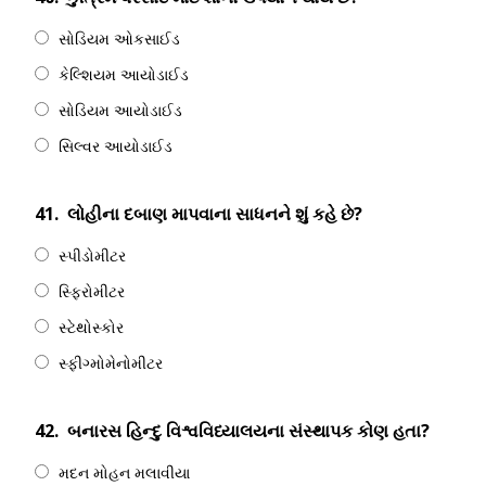
સોડિયમ ઓકસાઈડ
કેલ્શિયમ આયોડાઈડ
સોડિયમ આયોડાઈડ
સિલ્વર આયોડાઈડ
41.
લોહીના દબાણ માપવાના સાધનને શું કહે છે?
સ્પીડોમીટર
સ્ફિરોમીટર
સ્ટેથોસ્કોર
સ્ફીગ્મોમેનોમીટર
42.
બનારસ હિન્દુ વિશ્વવિધ્યાલયના સંસ્થાપક કોણ હતા?
મદન મોહન મલાવીયા