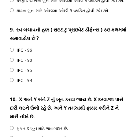
ઘરફોડ ચોરીના ગુના માટે ઓછામા ઓછી 4 વ્યકિત હોવી જોઇએ.
ધાડના ગુના માટે ઓછામા ઓછી 5 વ્યકિત હોવી જોઇએ.
9.
સ્વ બચાવનો હક્ક ( રાઇટ ટુ પ્રાઇવેટ ડીફેન્સ ) કઇ કલમમાં
સમાવાયેલ છે ?
IPC - 96
IPC - 90
IPC - 95
IPC - 94
10.
X અને Y બંને Z નું ખૂન કરવા જાય છે. X દરવાજા પાસે
છરી લઇને ઉભો રહે છે. અને Y તમંચાથી ફાયર કરીને Z ને
મારી નાંખે છે.
ફકત X ખૂન માટે જવાબદાર છે.