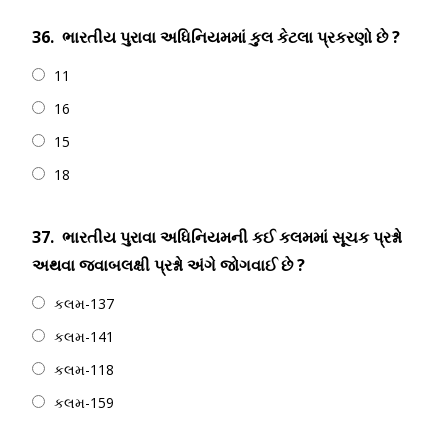
36.
ભારતીય પુરાવા અધિનિયમમાં કુલ કેટલા પ્રકરણો છે ?
11
16
15
18
37.
ભારતીય પુરાવા અધિનિયમની કઈ કલમમાં સૂચક પ્રશ્નો
અથવા જવાબલક્ષી પ્રશ્નો અંગે જોગવાઈ છે ?
કલમ-137
કલમ-141
કલમ-118
કલમ-159