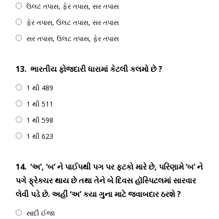
ઉલટ તપાસ, ફેર તપાસ, સર તપાસ
ફેર તપાસ, ઉલટ તપાસ, સર તપાસ
સર તપાસ, ઉલટ તપાસ, ફેર તપાસ
13.
ભારતીય ફોજદારી ધારામાં કેટલી કલમો છે ?
1 થી 489
1 થી 511
1 થી 598
1 થી 623
14.
‘અ’, ‘બ’ ને પાઈપથી પગ પર ફટકો મારે છે, પરિણામે ‘બ’ ને
પગે ફ્રેક્ચર થાય છે તથા તેને બે દિવસ હૉસ્પિટલમાં સારવાર
લેવી પડે છે. અહીં ‘અ’ કયા ગુના માટે જવાબદાર ઠરશે ?
સાદી ઈજા