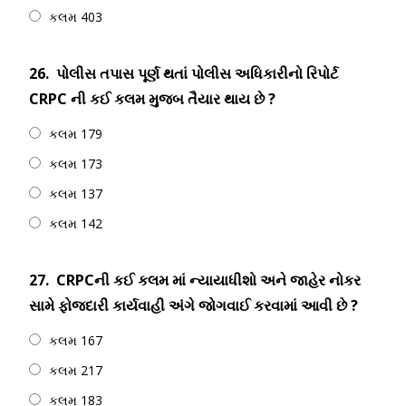
કલમ 403
26.
પોલીસ તપાસ પૂર્ણ થતાં પોલીસ અધિકારીનો રિપોર્ટ
CRPC ની કઈ કલમ મુજબ તૈયાર થાય છે ?
કલમ 179
કલમ 173
કલમ 137
કલમ 142
27.
CRPCની કઈ કલમ માં ન્યાયાધીશો અને જાહેર નોકર
સામે ફોજદારી કાર્યવાહી અંગે જોગવાઈ કરવામાં આવી છે ?
કલમ 167
કલમ 217
કલમ 183