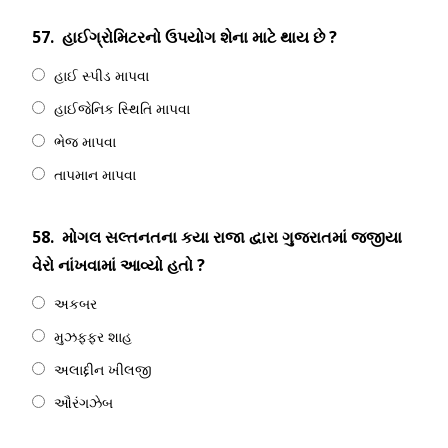
57.
હાઈગ્રોમિટરનો ઉપયોગ શેના માટે થાય છે ?
હાઈ સ્પીડ માપવા
હાઈજેનિક સ્થિતિ માપવા
ભેજ માપવા
તાપમાન માપવા
58.
મોગલ સલ્તનતના કયા રાજા દ્વારા ગુજરાતમાં જજીયા
વેરો નાંખવામાં આવ્યો હતો ?
અકબર
મુઝફ્ફર શાહ
અલાદ્દીન ખીલજી
ઔરંગઝેબ