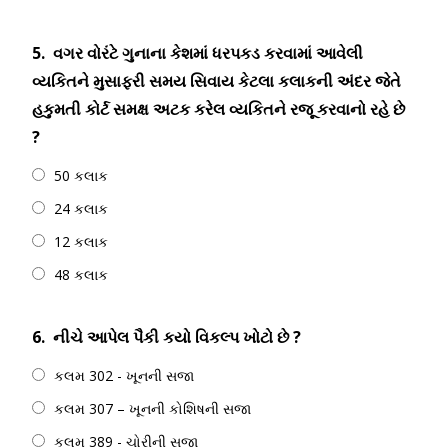
5.
વગર વોરંટે ગુનાના કેશમાં ધરપકડ કરવામાં આવેલી
વ્યકિતને મુસાફરી સમય સિવાય કેટલા કલાકની અંદર જેતે
હકુમતી કોર્ટ સમક્ષ અટક કરેલ વ્યકિતને રજૂ કરવાનો રહે છે
?
50 કલાક
24 કલાક
12 કલાક
48 કલાક
6.
નીચે આપેલ પૈકી કયો વિકલ્પ ખોટો છે ?
કલમ 302 - ખૂનની સજા
કલમ 307 – ખૂનની કોશિષની સજા
કલમ 389 - ચોરીની સજા