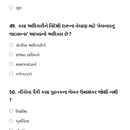
ગુરુ
49.
કયા અધિકારીને વિદેશી દારૂના વેચાણ માટે ‘વેચનારનું
લાઇસન્સ’ આપવાનો અધિકાર છે ?
પોલીસ અધિકારીને
રાજય સચિવને
મામલતદારને
કલેક્ટરને
50.
નીચેના પૈકી કયા પુસ્તકના લેખક ઉમાશંકર જોશી નથી
?
નિશીથ
પ્રાચિના