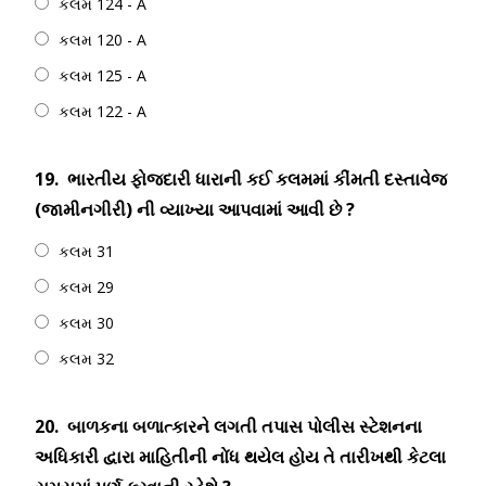
કલમ 124 - A
કલમ 120 - A
કલમ 125 - A
કલમ 122 - A
19.
ભારતીય ફોજદારી ધારાની કઈ કલમમાં કીંમતી દસ્તાવેજ
(જામીનગીરી) ની વ્યાખ્યા આપવામાં આવી છે ?
કલમ 31
કલમ 29
કલમ 30
કલમ 32
20.
બાળકના બળાત્કારને લગતી તપાસ પોલીસ સ્ટેશનના
અધિકારી દ્વારા માહિતીની નોંધ થયેલ હોય તે તારીખથી કેટલા