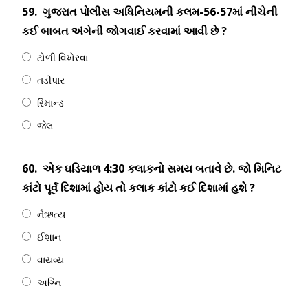
59.
ગુજરાત પોલીસ અધિનિયમની કલમ-56-57માં નીચેની
કઈ બાબત અંગેની જોગવાઈ કરવામાં આવી છે ?
ટોળી વિખેરવા
તડીપાર
રિમાન્ડ
જેલ
60.
એક ઘડિયાળ 4:30 કલાકનો સમય બતાવે છે. જો મિનિટ
કાંટો પૂર્વ દિશામાં હોય તો કલાક કાંટો કઈ દિશામાં હશે ?
નૈઋત્ય
ઈશાન
વાયવ્ય
અગ્નિ