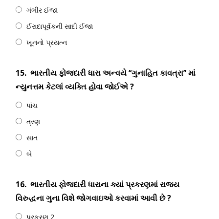
ગંભીર ઈજા
ઈરાદાપૂર્વકની સાદી ઈજા
ખૂનનો પ્રયત્ન
15.
ભારતીય ફોજદારી ધારા અન્વયે ‘‘ગુનાહિત કાવત્રા’’ માં
ન્યુનત્તમ કેટલાં વ્યક્તિ હોવા જોઈએ ?
પાંચ
ત્રણ
સાત
બે
16.
ભારતીય ફોજદારી ધારાના ક્યાં પ્રકરણમાં રાજ્ય
વિરુદ્ધના ગુના વિશે જોગવાઇઓ કરવામાં આવી છે ?
પ્રકરણ 2