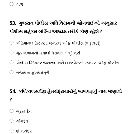
479
53.
ગુજરાત પોલીસ અધિનિયમની જોગવાઈઓ અનુસાર
પોલીસ મહેકમ બોર્ડના અધ્યક્ષ તરીકે કોણ રહેશે ?
એડિશનલ ડિરેકટર જનરલ ઓફ પોલીસ (વહીવટી)
ગૃહ વિભાગનો હવાલો ધરાવતા મંત્રીશ્રી
પોલીસ ડિરેકટર જનરલ અને ઈન્સ્પેકટર જનરલ ઓફ પોલીસ
રાજયના મુખ્યમંત્રી
54.
કલિકાલસર્વજ્ઞ હેમચંદ્રાચાર્યનું બાળપણનું નામ જણાવો
?
બ્રહ્મદેવ
ચાંગદેવ
શીલચંદ્ર