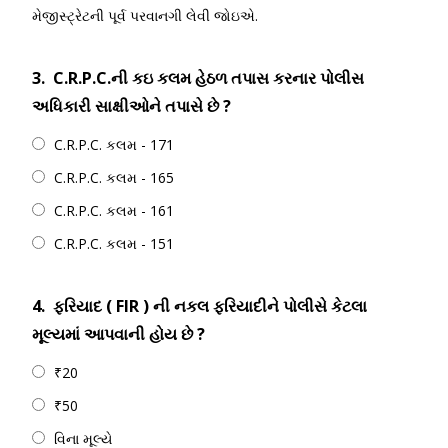
મેજીસ્ટ્રેટની પૂર્વ પરવાનગી લેવી જોઇએ.
3.
C.R.P.C.ની કઇ કલમ હેઠળ તપાસ કરનાર પોલીસ
અધિકારી સાક્ષીઓને તપાસે છે ?
C.R.P.C. કલમ - 171
C.R.P.C. કલમ - 165
C.R.P.C. કલમ - 161
C.R.P.C. કલમ - 151
4.
ફરિયાદ ( FIR ) ની નકલ ફરિયાદીને પોલીસે કેટલા
મૂલ્યમાં આપવાની હોય છે ?
₹20
₹50
વિના મૂલ્યે