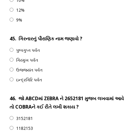
10%
12%
9%
45.
ગિરનારનું પૌરાણિક નામ જણાવો ?
પુષ્પગુપ્ત પર્વત
ગિરમુખ પર્વત
ઉજજયંત પર્વત
ઇન્દ્રગિરિ પર્વત
46.
જો ABCDમાં ZEBRA ને 2652181 મુજબ લખવામાં આવે
તો COBRAને કઈ રીતે લખી શકાય ?
3152181
1182153