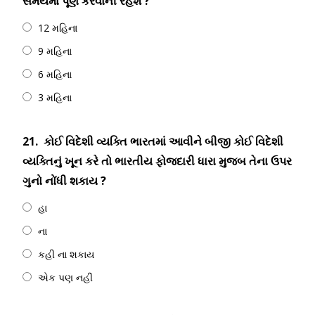
સમયમાં પૂર્ણ કરવાની રહેશે ?
12 મહિના
9 મહિના
6 મહિના
3 મહિના
21.
કોઈ વિદેશી વ્યક્તિ ભારતમાં આવીને બીજી કોઈ વિદેશી
વ્યક્તિનું ખૂન કરે તો ભારતીય ફોજદારી ધારા મુજબ તેના ઉપર
ગુનો નોંધી શકાય ?
હા
ના
કહી ના શકાય
એક પણ નહીં