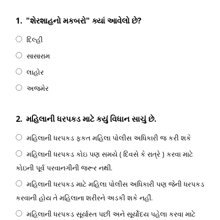
1.
"શેરશાહનો મકબરો" ક્યાં આવેલો છે?
દિલ્હી
સાસારામ
લાહોર
અજમેર
2.
મહિલાની ધરપકડ માટે કયું વિધાન સાચું છે.
મહિલાની ધરપકડ ફકત મહિલા પોલીસ અધિકારી જ કરી શકે
મહિલાની ધરપકડ કોઇ પણ સમયે ( દિવસે કે રાત્રે ) કરવા માટે
કોઇની પૂર્વ પરવાનગીની જરૂર નથી.
મહિલાની ધરપકડ માટે મહિલા પોલીસ અધિકારી પણ જેની ધરપકડ
કરવાની હોય તે મહિલાના શરીરને અડકી શકે નહીં.
મહિલાની ધરપકડ સૂર્યાસ્ત પછી અને સૂર્યોદય પહેલા કરવા માટે