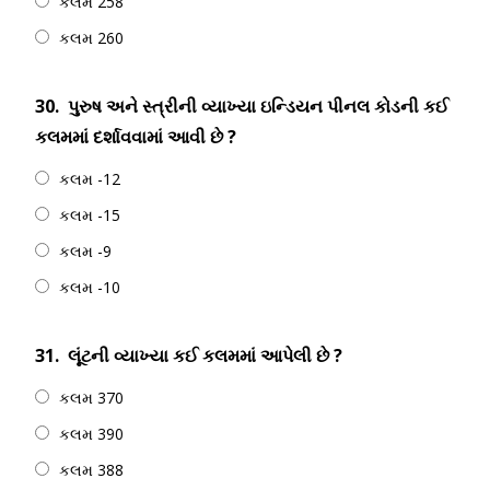
કલમ 258
કલમ 260
30.
પુરુષ અને સ્ત્રીની વ્યાખ્યા ઇન્ડિયન પીનલ કોડની કઈ
કલમમાં દર્શાવવામાં આવી છે ?
કલમ -12
કલમ -15
કલમ -9
કલમ -10
31.
લૂંટની વ્યાખ્યા કઈ કલમમાં આપેલી છે ?
કલમ 370
કલમ 390
કલમ 388