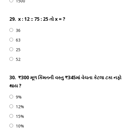
1500
29.
x : 12 :: 75 : 25 તો x = ?
36
63
25
52
30.
₹300 મૂળ કિંમતની વસ્તુ ₹345માં વેચતા કેટલા ટકા નફો
થાય ?
9%
12%
15%
10%