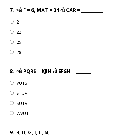
7.
જો F = 6, MAT = 34 તો CAR = __________
21
22
25
28
8.
જો PQRS = KJIH તો EFGH = _______
VUTS
STUV
SUTV
WVUT
9.
B, D, G, I, L, N, _______