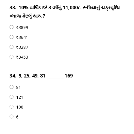
33.
10% વાર્ષિક દરે 3 વર્ષનું 11,000/- રૂપિયાનું ચક્રવૃધ્ધિ
વ્યાજ કેટલું થાય ?
₹3899
₹3641
₹3287
₹3453
34.
9, 25, 49, 81 ________ 169
81
121
100
6