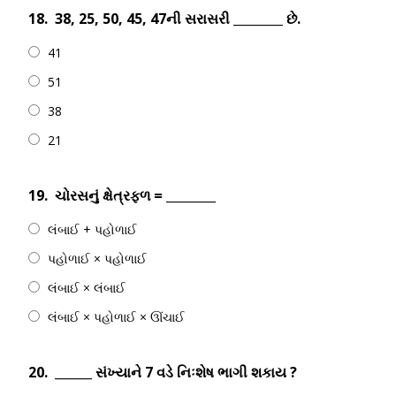
18.
38, 25, 50, 45, 47ની સરાસરી ________ છે.
41
51
38
21
19.
ચોરસનું ક્ષેત્રફળ = ________
લંબાઈ + પહોળાઈ
પહોળાઈ × પહોળાઈ
લંબાઈ × લંબાઈ
લંબાઈ × પહોળાઈ × ઊંચાઈ
20.
______ સંખ્યાને 7 વડે નિઃશેષ ભાગી શકાય ?