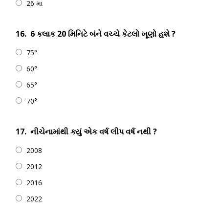
26 મા
16.
6 કલાક 20 મિનિટે બંને વચ્ચે કેટલો ખૂણો હશે ?
75°
60°
65°
70°
17.
નીચેનામાંથી ક્યું એક વર્ષ લીપ વર્ષ નથી ?
2008
2012
2016
2022