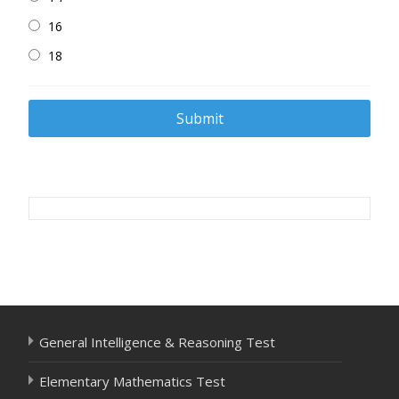
16
18
Post
navigation
General Intelligence & Reasoning Test
Elementary Mathematics Test