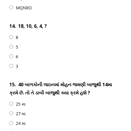
MQNRO
14.
18, 10, 6, 4, ?
8
5
6
3
15.
40 બાળકોની લાઇનમાં મોહન જમણી બાજુથી 14મા
ક્રમે છે. તો તે ડાબી બાજુથી ક્યા ક્રમે હશે ?
25 મા
27 મા
24 મા