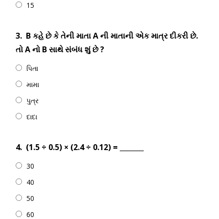
15
3.
B કહે છે કે તેની માતા A ની માતાની એક માત્ર દીકરી છે.
તો A નો B સાથે સંબંધ શું છે ?
પિતા
મામા
પુત્ર
દાદા
4.
(1.5 ÷ 0.5) × (2.4 ÷ 0.12) = _______
30
40
50
60