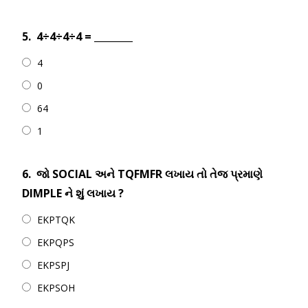
5.
4÷4÷4÷4 = ________
4
0
64
1
6.
જો SOCIAL અને TQFMFR લખાય તો તેજ પ્રમાણે
DIMPLE ને શું લખાય ?
EKPTQK
EKPQPS
EKPSPJ
EKPSOH