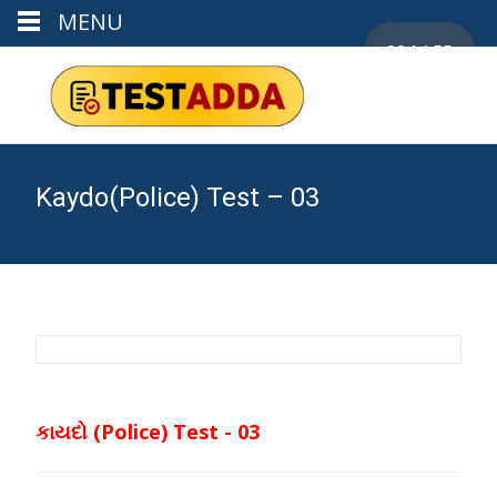
MENU
00:14:55
Kaydo(Police) Test – 03
કાયદો (Police) Test - 03