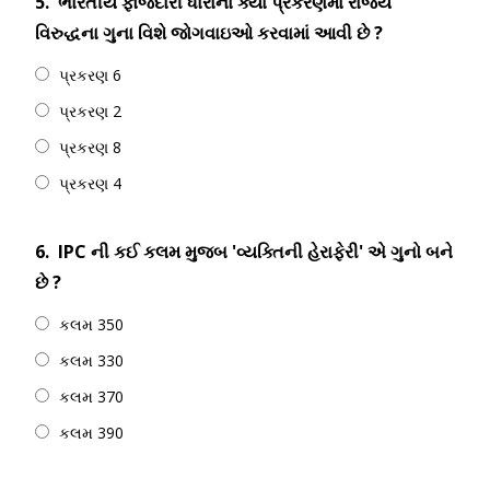
5.
ભારતીય ફોજદારી ધારાના ક્યાં પ્રકરણમાં રાજ્ય
વિરુદ્ધના ગુના વિશે જોગવાઇઓ કરવામાં આવી છે ?
પ્રકરણ 6
પ્રકરણ 2
પ્રકરણ 8
પ્રકરણ 4
6.
IPC ની કઈ કલમ મુજબ 'વ્યક્તિની હેરાફેરી' એ ગુનો બને
છે ?
કલમ 350
કલમ 330
કલમ 370
કલમ 390