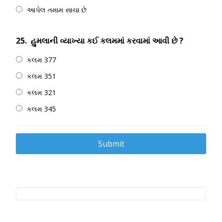
આપેલ તમામ સાચા છે
25.
હુમલાની વ્યાખ્યા કઈ કલમમાં કરવામાં આવી છે ?
કલમ 377
કલમ 351
કલમ 321
કલમ 345
Post