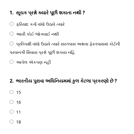
1.
સૂચક પ્રશ્નો ક્યારે પૂછી શકાતા નથી ?
ફરિયાદ કર્તા વાંધો ઉઠાવે ત્યારે
આવી કોઈ જોગવાઈ નથી
પ્રતિપક્ષી વાંધો ઉઠાવે ત્યારે સરતપાસ અથવા ફેરતપાસમાં કોર્ટની
પરવાનગી સિવાય પ્રશ્નો પૂછી શકાય નહિ
આપેલ એકપણ નહીં
2.
ભારતીય પુરાવા અધિનિયમમાં કુલ કેટલા પ્રકરણો છે ?
15
16
11
18