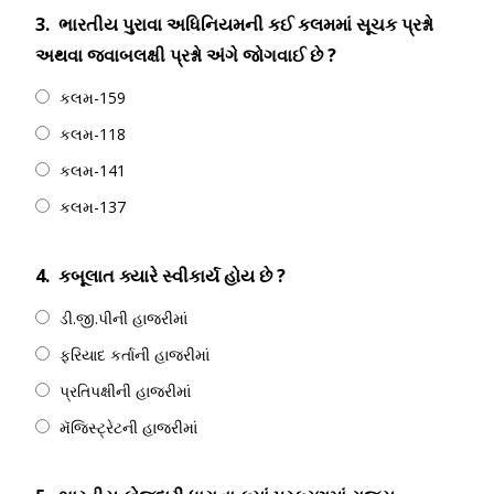
3.
ભારતીય પુરાવા અધિનિયમની કઈ કલમમાં સૂચક પ્રશ્નો
અથવા જવાબલક્ષી પ્રશ્નો અંગે જોગવાઈ છે ?
કલમ-159
કલમ-118
કલમ-141
કલમ-137
4.
કબૂલાત ક્યારે સ્વીકાર્ય હોય છે ?
ડી.જી.પીની હાજરીમાં
ફરિયાદ કર્તાની હાજરીમાં
પ્રતિપક્ષીની હાજરીમાં
મૅજિસ્ટ્રેટની હાજરીમાં