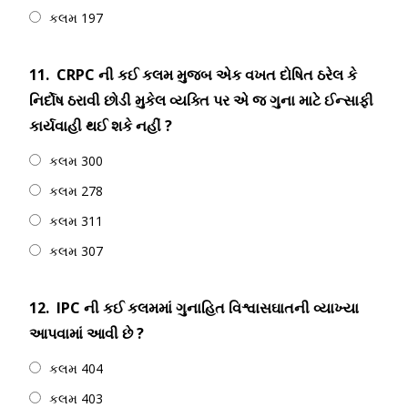
કલમ 197
11.
CRPC ની કઈ કલમ મુજબ એક વખત દોષિત ઠરેલ કે
નિર્દોષ ઠરાવી છોડી મુકેલ વ્યક્તિ પર એ જ ગુના માટે ઈન્સાફી
કાર્યવાહી થઈ શકે નહીં ?
કલમ 300
કલમ 278
કલમ 311
કલમ 307
12.
IPC ની કઈ કલમમાં ગુનાહિત વિશ્વાસઘાતની વ્યાખ્યા
આપવામાં આવી છે ?
કલમ 404
કલમ 403