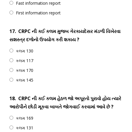
Fast information report
First information report
17.
CRPC ની કઈ કલમ મુજબ ગેરકાયદેસર મંડળી વિખેરવા
સશસ્ત્ર દળોનો ઉપયોગ કરી શકાય ?
કલમ 130
કલમ 117
કલમ 170
કલમ 145
18.
CRPC ની કઈ કલમ હેઠળ જો અપૂરતો પુરાવો હોય ત્યારે
આરોપીને છોડી મૂકવા બાબતે જોગવાઈ કરવામાં આવે છે ?
કલમ 169
કલમ 131