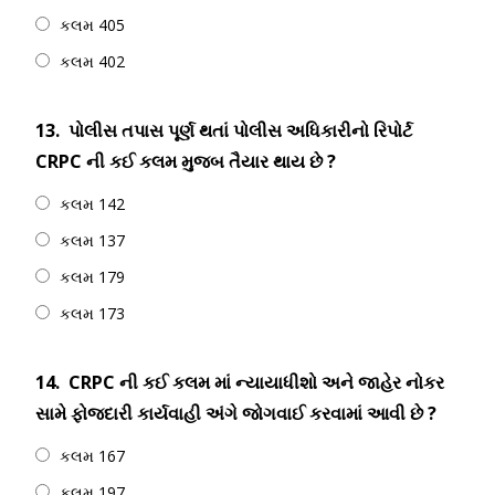
કલમ 405
કલમ 402
13.
પોલીસ તપાસ પૂર્ણ થતાં પોલીસ અધિકારીનો રિપોર્ટ
CRPC ની કઈ કલમ મુજબ તૈયાર થાય છે ?
કલમ 142
કલમ 137
કલમ 179
કલમ 173
14.
CRPC ની કઈ કલમ માં ન્યાયાધીશો અને જાહેર નોકર
સામે ફોજદારી કાર્યવાહી અંગે જોગવાઈ કરવામાં આવી છે ?
કલમ 167
કલમ 197