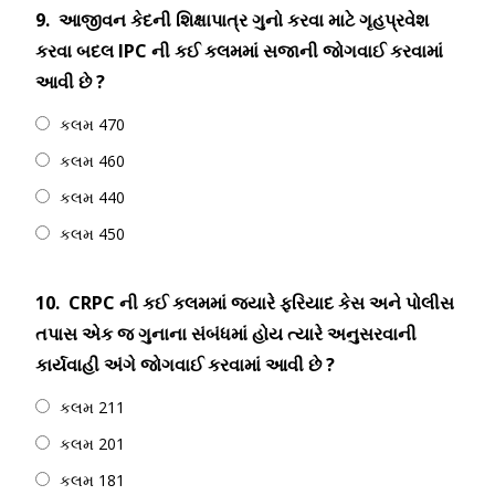
9.
આજીવન કેદની શિક્ષાપાત્ર ગુનો કરવા માટે ગૃહપ્રવેશ
કરવા બદલ IPC ની કઈ કલમમાં સજાની જોગવાઈ કરવામાં
આવી છે ?
કલમ 470
કલમ 460
કલમ 440
કલમ 450
10.
CRPC ની કઈ કલમમાં જ્યારે ફરિયાદ કેસ અને પોલીસ
તપાસ એક જ ગુનાના સંબંધમાં હોય ત્યારે અનુસરવાની
કાર્યવાહી અંગે જોગવાઈ કરવામાં આવી છે ?
કલમ 211
કલમ 201
કલમ 181