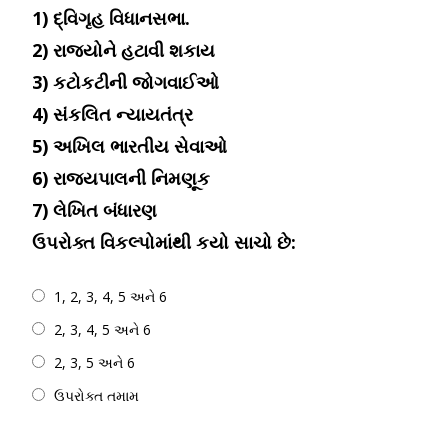
1) દ્વિગૃહ વિધાનસભા.
2) રાજ્યોને હટાવી શકાય
3) કટોકટીની જોગવાઈઓ
4) સંકલિત ન્યાયતંત્ર
5) અખિલ ભારતીય સેવાઓ
6) રાજ્યપાલની નિમણૂક
7) લેખિત બંધારણ
ઉપરોક્ત વિકલ્પોમાંથી કયો સાચો છે:
1, 2, 3, 4, 5 અને 6
2, 3, 4, 5 અને 6
2, 3, 5 અને 6
ઉપરોક્ત તમામ