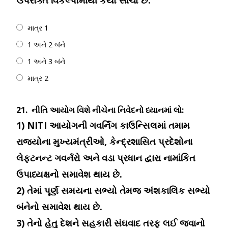
ઉપરોક્ત વિકલ્પોમાંથી કયો સાચો છે:
માત્ર 1
1 અને 2 બંને
1 અને 3 બંને
માત્ર 2
21.
નીતિ આયોગ વિશે નીચેના નિવેદનો ધ્યાનમાં લો:
1) NITI આયોગની ગવર્નિંગ કાઉન્સિલમાં તમામ
રાજ્યોના મુખ્યમંત્રીઓ, કેન્દ્રશાસિત પ્રદેશોના
લેફ્ટનન્ટ ગવર્નરો અને વડા પ્રધાન દ્વારા નામાંકિત
ઉપાધ્યક્ષનો સમાવેશ થાય છે.
2) તેમાં પૂર્ણ સમયના સભ્યો તેમજ અંશકાલિક સભ્યો
બંનેનો સમાવેશ થાય છે.
3) તેનો હેતુ દેશને સહકારી સંઘવાદ તરફ લઈ જવાનો