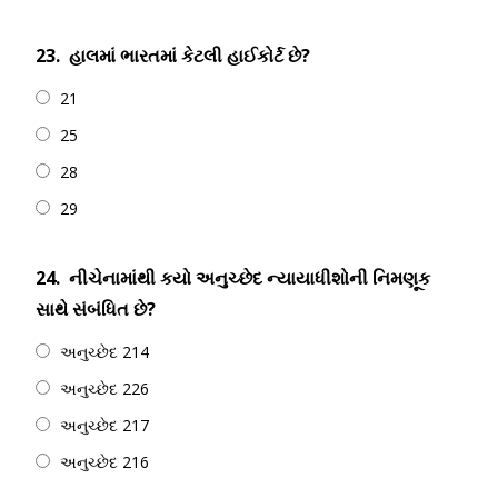
23.
હાલમાં ભારતમાં કેટલી હાઈકોર્ટ છે?
21
25
28
29
24.
નીચેનામાંથી કયો અનુચ્છેદ ન્યાયાધીશોની નિમણૂક
સાથે સંબંધિત છે?
અનુચ્છેદ 214
અનુચ્છેદ 226
અનુચ્છેદ 217
અનુચ્છેદ 216