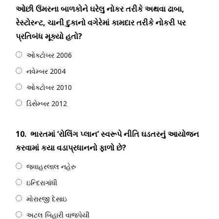
ઓછી ઉંમરના બાળકોને ઘરેલુ નોકર તરીકે અથવા ઢાબા,
રેસ્ટોરન્ટ, ચાની દુકાનો વગેરેમાં કામદાર તરીકે નોકરી પર
પ્રતિબંધ મૂક્યો હતો?
ઓક્ટોબર 2006
નવેમ્બર 2004
ઓક્ટોબર 2010
ડિસેમ્બર 2012
10.
ભારતમાં ‘રોલિંગ પ્લાન’ સ્વરૂપે નીતિ ઘડતરનું આયોજન
કરવામાં કયા વડાપ્રધાનનો ફાળો છે?
જવાહરલાલ નહેરુ
ઇન્દિરાગાંધી
મોરારજી દેસાઇ
અટલ બિહારી વાજપેયી