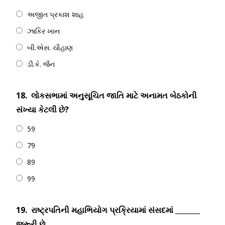
અજીત પ્રકાશ શાહ
ઝાકિર ખાન
બી.એસ. ચૌહાણ
ડી.કે. જૈન
18.
લોકસભામાં અનુસૂચિત જાતિ માટે અનામત બેઠકોની
સંખ્યા કેટલી છે?
59
79
89
99
19.
રાષ્ટ્રપતિની મહાભિયોગ પ્રક્રિયામાં સંસદમાં _______
જરૂરી છે