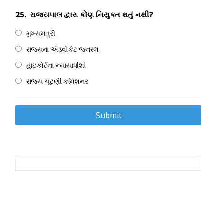
25.
રાજ્યપાલ દ્વારા કોણ નિયુક્ત થતું નથી?
મુખ્યમંત્રી
રાજ્યના એડવોકેટ જનરલ
હાઇકોર્ટના ન્યાયાધીશો
રાજ્ય ચૂંટણી કમિશનર
Post
navigation