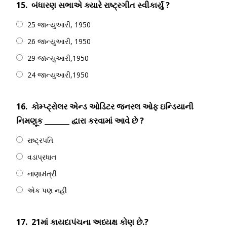
15.
બંધારણ સભાએ ક્યારે રાષ્ટ્રગીત સ્વીકાર્યું ?
25 જાન્યુઆરી, 1950
26 જાન્યુઆરી, 1950
29 જાન્યુઆરી,1950
24 જાન્યુઆરી,1950
16.
કોમ્પ્ટ્રોલર એન્ડ ઓડિટર જનરલ ઓફ ઇન્ડિયાની
નિમણૂક _______ દ્વારા કરવામાં આવે છે ?
રાષ્ટ્રપતિ
વડાપ્રધાન
નાણામંત્રી
એક પણ નહીં
17.
21માં કાયદાપંચના અધ્યક્ષ કોણ છે.?