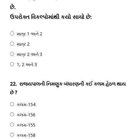
છે.
ઉપરોક્ત વિકલ્પોમાંથી કયો સાચો છે:
માત્ર 1 અને 2
માત્ર 2
માત્ર 2 અને 3
1, 2 અને 3
22.
રાજ્યપાલની નિમણુક બંધારણની કઈ કલમ હેઠળ થાય
છે ?
કલમ-154
કલમ-156
કલમ-155
કલમ-158