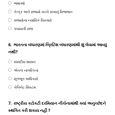
ભાષાઓ
કેન્દ્ર અને રાજ્યો વચ્ચે સત્તાનું વિભાજન
રાજ્યોના ન્યાયિક વિસ્તારો
પંચાયતી રાજ
6.
ભારતના બંધારણમાં બ્રિટિશ બંધારણમાંથી શું લેવામાં આવ્યું
નથી?
સંસદીય શાસન
એકલ નાગરિકતા
મૂળભૂત અધિકારો
કેબિનેટ સિસ્ટમ
7.
રાષ્ટ્રીય કટોકટી દરમિયાન નીચેનામાંથી ક્યાં અનુચ્છેદને
સ્થગિત કરી શકાય નહીં ?