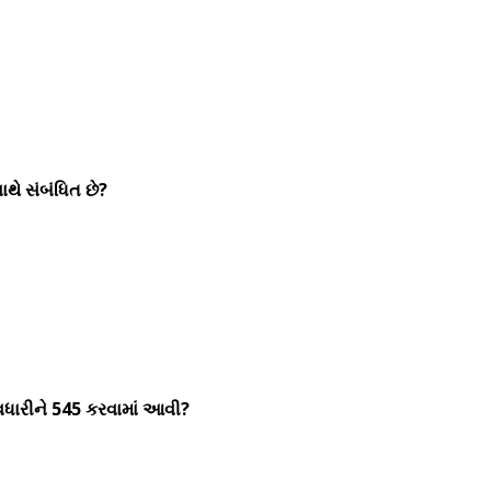
થે સંબંધિત છે?
 વધારીને 545 કરવામાં આવી?