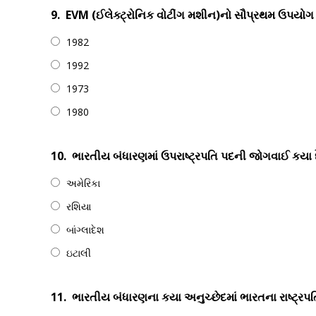
9.
EVM (ઈલેક્ટ્રોનિક વોટીંગ મશીન)નો સૌપ્રથમ ઉપયોગ ક
1982
1992
1973
1980
10.
ભારતીય બંધારણમાં ઉપરાષ્ટ્રપતિ પદની જોગવાઈ કયા દ
અમેરિકા
રશિયા
બાંગ્લાદેશ
ઇટાલી
11.
ભારતીય બંધારણના કયા અનુચ્છેદમાં ભારતના રાષ્ટ્રપ