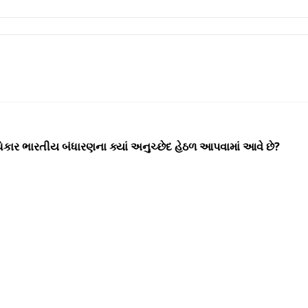
ાર ભારતીય બંધારણના ક્યાં અનુચ્છેદ હેઠળ આપવામાં આવે છે?