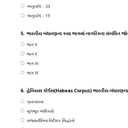
અનુચ્છેદ - 23
અનુચ્છેદ - 15
5.
ભારતીય બંધારણના કયા ભાગમાં નાગરિકતા સંબંધિત જ
ભાગ II
ભાગ V
ભાગ VI
ભાગ IV
6.
હેબિયસ કોર્પસ(Habeas Corpus) ભારતીય બંધારણના ક
પ્રસ્તાવના
મૂળભૂત અધિકારો
રાજ્યનીતિના નિર્દેશક સિદ્ધાંતો