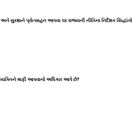
ને સુરક્ષાને પ્રોત્સાહન આપવા પર રાજ્યની નીતિના નિર્દેશક સિદ્ધાંત
 વ્યક્તિને માફી આપવાનો અધિકાર આપે છે?