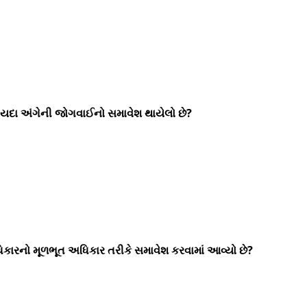
ાયદા અંગેની જોગવાઈનો સમાવેશ થાયેલો છે?
ારનો મૂળભૂત અધિકાર તરીકે સમાવેશ કરવામાં આવ્યો છે?