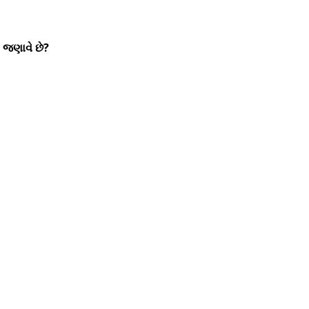
ો જણાવે છે?