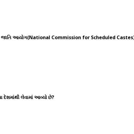
ચિત જાતિ આયોગ(National Commission for Scheduled Castes) સ
 દેશમાંથી લેવામાં આવ્યો છે?