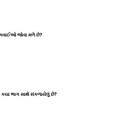
ોગવાઈઓ જોવા મળે છે?
યા ભાગ સાથે સંકળાયેલું છે?