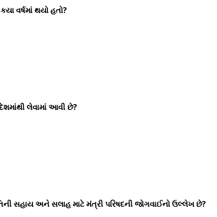
યા વર્ષમાં થયો હતો?
ેશમાંથી લેવામાં આવી છે?
તિની સહાય અને સલાહ માટે મંત્રી પરિષદની જોગવાઈનો ઉલ્લેખ છે?