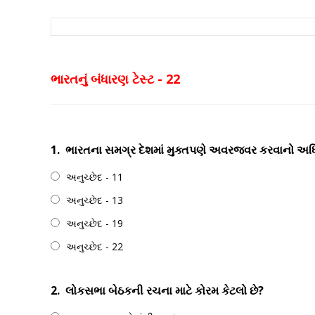
ભારતનું બંધારણ ટેસ્ટ - 22
1.
ભારતના સમગ્ર દેશમાં મુક્તપણે અવરજવર કરવાનો અધિક
અનુચ્છેદ - 11
અનુચ્છેદ - 13
અનુચ્છેદ - 19
અનુચ્છેદ - 22
2.
લોકસભા બેઠકની રચના માટે કોરમ કેટલો છે?