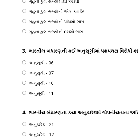
ગૃહના કુલ સભ્યોમાંથી અડધા
ગૃહના કુલ સભ્યોનો એક ક્વાર્ટર
ગૃહના કુલ સભ્યોનો પાંચમો ભાગ
ગૃહના કુલ સભ્યોનો દસમો ભાગ
3.
ભારતીય બંધારણની કઈ અનુસૂચીમાં પક્ષપલટા વિરોધી ક
અનુસૂચી - 06
અનુસૂચી - 07
અનુસૂચી - 10
અનુસૂચી - 11
4.
ભારતીય બંધારણના કયા અનુચ્છેદમાં ગોપનીયતાના અધિક
અનુચ્છેદ - 21
અનુચ્છેદ - 17