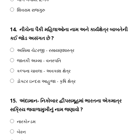
શિવરામ રાજગુરુ
14.
નીચેના પૈકી મહિલાઓના નામ અને કાર્યક્ષેત્ર બાબતેની
કઈ જોડ અસંગત છે ?
અસિમા ચેટરજી - રસાયણશાસ્ત્ર
જાનકી અમ્મા - વનસ્પતિ
કલ્પના ચાવલા - અવકાશ ક્ષેત્ર
ડોક્ટર ઇન્દરા આહુજા - કૃષિ ક્ષેત્ર
15.
અંદામાન- નિકોબાર દ્વીપસમૂહમાં ભારતના એકમાત્ર
સક્રિય જ્વાળામુખીનું નામ જણાવો ?
નારકોન્ડમ
બેરન