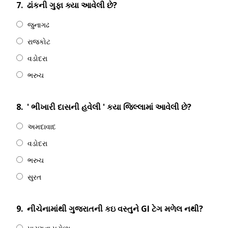
7.
ઢાંકની ગુફા ક્યા આવેલી છે?
જુનાગઢ
રાજકોટ
વડોદરા
ભરુચ
8.
' ભીખારી દાસની હવેલી ' કયા જિલ્લામાં આવેલી છે?
અમદાવાદ
વડોદરા
ભરુચ
સુરત
9.
નીચેનામાંથી ગુજરાતની કઇ વસ્તુને GI ટેગ મળેલ નથી?