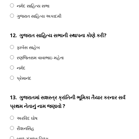
નર્મદ સાહિત્ય સભા
ગુજરાત સાહિત્ય અકાદમી
12.
ગુજરાત સાહિત્ય સભાની સ્થાપના કોણે કરી?
ફાર્બસ સાહેબ
રણજિતરામ વાવાભાઇ મહેતા
નર્મદ
પ્રેમાનંદ
13.
ગુજરાતમાં સશસ્ત્ર ક્રાંતિની ભૂમિકા તૈયાર કરનાર સર્વ
પ્રથમ નેતાનું નામ જણાવો ?
અરવિંદ ઘોષ
રૌશનસિંહ
બાળ ગંગાધર ટિળક