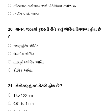
કેલ્શિયમ ક્લોરાઇડ અને પોટેશિયમ ક્લોરાઇડ
કાર્બન ડાયોક્સાઇડ
20.
માનવ જઠરમાં કુદરતી રીતે કયું એસિડ ઉપલબ્ધ હોય છે
?
સલ્ફ્યુરિક ઍસિડ
લેકટીક ઍસિડ
હાઇડ્રોક્લોરિક ઍસિડ
ફોર્મિક ઍસિડ
21.
નેનોકણનું કદ કેટલો હોય છે ?
1 to 100 nm
0.01 to 1 nm