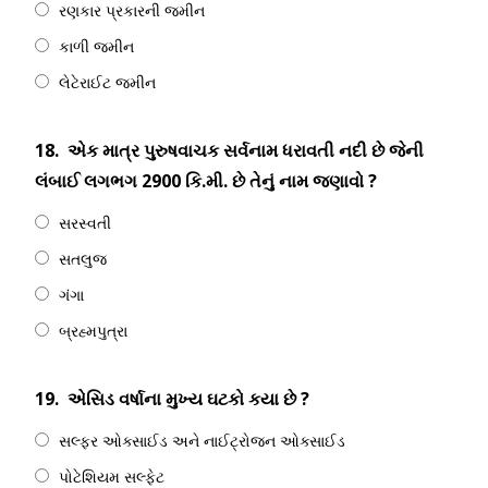
રણકાર પ્રકારની જમીન
કાળી જમીન
લેટેરાઈટ જમીન
18.
એક માત્ર પુરુષવાચક સર્વનામ ધરાવતી નદી છે જેની
લંબાઈ લગભગ 2900 કિ.મી. છે તેનું નામ જણાવો ?
સરસ્વતી
સતલુજ
ગંગા
બ્રહ્મપુત્રા
19.
એસિડ વર્ષાના મુખ્ય ઘટકો કયા છે ?
સલ્ફર ઓક્સાઈડ અને નાઈટ્રોજન ઓક્સાઈડ
પોટેશિયમ સલ્ફેટ