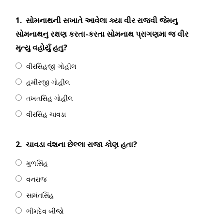
1.
સોમનાથની સખાતે આવેલા ક્યા વીર રાજવી જેમનુ
સોમનાથનુ રક્ષણ કરતા-કરતા સોમનાથ પ્રાગણમા જ વીર
મૃત્યુ વહોર્યુ હતુ?
વીરસિહજી ગોહીલ
હમીરજી ગોહીલ
તખતસિહ ગોહીલ
વીરસિંહ ચાવડા
2.
ચાવડા વંશના છેલ્લા રાજા કોણ હતા?
મુળસિંહ
વનરાજ
સામંતસિંહ
ભીમદેવ બીજો