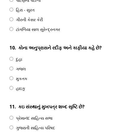
પાટણના પટોળા
હિરા - સુરત
ગીરની કેસર કેરી
ટાંગળિયા સાલ સુરેન્દ્રનગર
10.
કોના અનુપ્રાસને રદીફ અને કાફીયા કહે છે?
દુહા
ગજલ
મુકતક
હાઇકુ
11.
કઇ સંસ્થાનું મુખપત્ર શબ્દ સૃષ્ટિ છે?
પ્રેમાનંદ સાહિત્ય સભા
ગુજરાતી સાહિત્ય પરિષદ