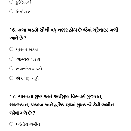
ફુજિયામાં
નિકોબાર
16.
કયા ખડકો સૌથી વધુ નક્કર હોય છે જેમાં ગ્રેનાઇટ મળી
આવે છે ?
પ્રસ્તર ખડકો
આગ્નેય ખડકો
રૂપાંતરિત ખડકો
એક પણ નહીં
17.
ભારતના શુષ્ક અને અર્ધશુષ્ક વિસ્તારો ગુજરાત,
રાજસ્થાન, પંજાબ અને હરિયાણામાં મુખ્યત્વે કેવી જમીન
જોવા મળે છે ?
પર્વતીય જમીન