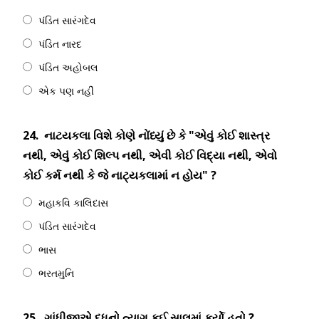
પંડિત સારંગદેવ
પંડિત નારદ
પંડિત અહોબલ
એક પણ નહીં
24.
નાટયકલા વિશે કોણે નોંધ્યું છે કે "એવું કોઈ શાસ્ત્ર
નથી, એવું કોઈ શિલ્પ નથી, એવી કોઈ વિદ્યા નથી, એવો
કોઈ કર્મ નથી કે જે નાટ્યકલામાં ન હોય" ?
મહાકવિ કાલિદાસ
પંડિત સારંગદેવ
ભાસ
ભરતમુનિ
25.
ગાંધીજીએ દૂધનો ત્યાગ કઈ સાલમાં કર્યો હતો ?