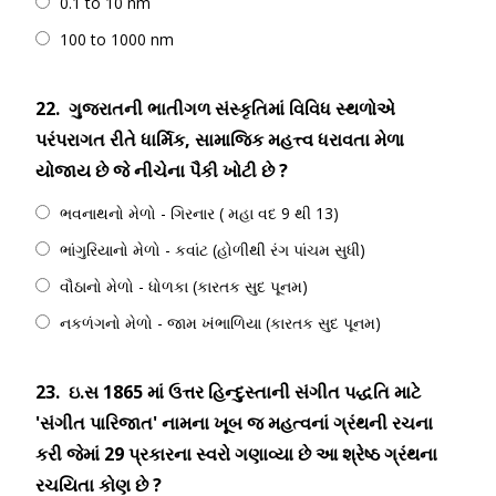
0.1 to 10 nm
100 to 1000 nm
22.
ગુજરાતની ભાતીગળ સંસ્કૃતિમાં વિવિધ સ્થળોએ
પરંપરાગત રીતે ધાર્મિક, સામાજિક મહત્ત્વ ધરાવતા મેળા
યોજાય છે જે નીચેના પૈકી ખોટી છે ?
ભવનાથનો મેળો - ગિરનાર ( મહા વદ 9 થી 13)
ભાંગુરિયાનો મેળો - કવાંટ (હોળીથી રંગ પાંચમ સુધી)
વૌઠાનો મેળો - ધોળકા (કારતક સુદ પૂનમ)
નકળંગનો મેળો - જામ ખંભાળિયા (કારતક સુદ પૂનમ)
23.
ઇ.સ 1865 માં ઉત્તર હિન્દુસ્તાની સંગીત પદ્ધતિ માટે
'સંગીત પારિજાત' નામના ખૂબ જ મહત્વનાં ગ્રંથની રચના
કરી જેમાં 29 પ્રકારના સ્વરો ગણાવ્યા છે આ શ્રેષ્ઠ ગ્રંથના
રચયિતા કોણ છે ?