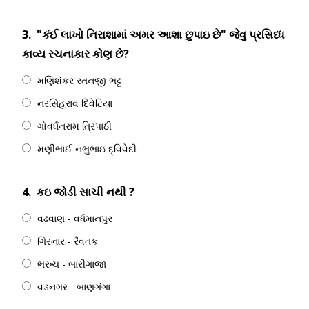
3.
"કંઈ લાખો નિરાશામાં અમર આશા છુપાઇ છે" જેવુ પ્રસિધ્ધ
કાવ્ય રચનાકાર કોણ છે?
મણિશંકર રતનજી ભટ્ટ
નરસિહરાવ દિવેટિયા
ગોવર્ધનરામ ત્રિપાઠી
મણીભાઈ નભુભાઇ દ્વિવેદી
4.
કઇ જોડી સાચી નથી ?
વઢવાણ - વર્ધમાનપુર
ગિરનાર - રૈવતક
ભરુચ - બારીગાજા
વડનગર - બાણગંગા