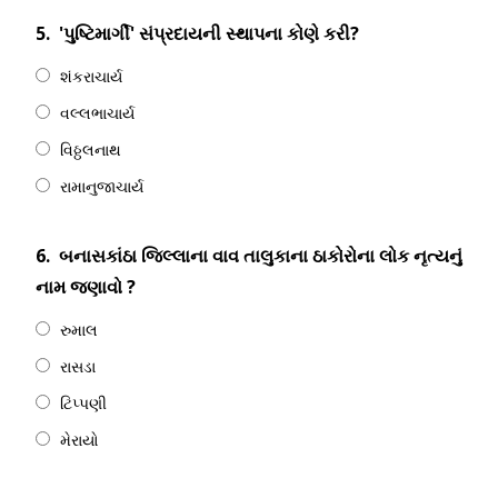
5.
'પુષ્ટિમાર્ગી' સંપ્રદાયની સ્થાપના કોણે કરી?
શંકરાચાર્ય
વલ્લભાચાર્ય
વિઠ્ઠલનાથ
રામાનુજાચાર્ય
6.
બનાસકાંઠા જિલ્લાના વાવ તાલુકાના ઠાકોરોના લોક નૃત્યનું
નામ જણાવો ?
રુમાલ
રાસડા
ટિપ્પણી
મેરાયો