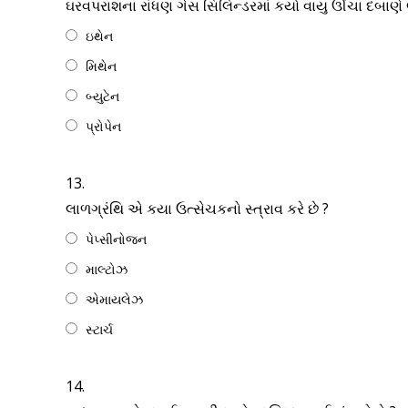
ઘરવપરાશના રાંધણ ગેસ સિલિન્ડરમાં કયો વાયુ ઊંચા દબાણે 
ઇથેન
મિથેન
બ્યુટેન
પ્રોપેન
13.
લાળગ્રંથિ એ કયા ઉત્સેચકનો સ્ત્રાવ કરે છે ?
પેપ્સીનોજન
માલ્ટોઝ
એમાયલેઝ
સ્ટાર્ચ
14.