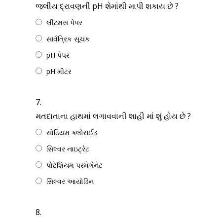
જલીય દ્રાવણની pH શેમાંથી માપી શકાય છે ?
લીટમસ પેપર
સાર્વત્રિક સૂચક
pH પેપર
pH મીટર
7.
મતદાતાના હાથમાં લગાવવાની શાહી માં શું હોય છે ?
સોડિયમ ક્લોરાઈડ
સિલ્વર નાઇટ્રેટ
પોટેશિયમ પરમેગેનેટ
સિલ્વર આયોડિન
8.