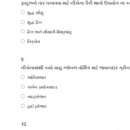
ફ્યૂઝનો તાર બનાવવા માટે નીચેના પૈકી શાનો ઉપયોગ ના ક
શુદ્ધ સીસું
શુદ્ધ ટિન
ટિન અને સીસાની મિશ્રધાતુ
નિક્રોમ
9.
નીચેનામાંથી કયો વાયુ ગ્લોબલ વોર્મિંગ માટે જવાબદાર ગ્રી
ઓક્સિજન
કાર્બન ડાયોક્સાઇડ
નાઇટ્રોજન
હાઈડ્રોજન
10.