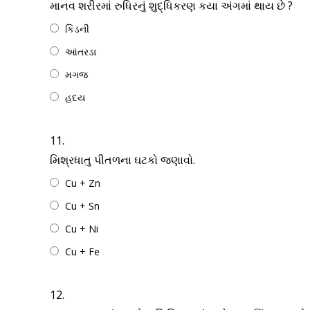
માનવ શરીરમાં રુધિરનું શુદ્ધિકરણ કયા અંગમાં થાય છે ?
કિડની
આંતરડા
મગજ
હદય
11.
મિશ્રધાતુ પીતળના ઘટકો જણાવો.
Cu + Zn
Cu + Sn
Cu + Ni
Cu + Fe
12.