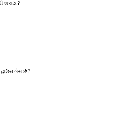
રી શકાય ?
ન હાઉસ ગેસ છે ?