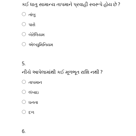
કઈ ધાતુ સામાન્ય તાપમાને પ્રવાહી સ્વરૂપે હોય છે ?
તાંબુ
પારો
બેરેલિયમ
એલ્યુમિનિયમ
5.
નીચે આપેલામાંથી કઈ મૂળભૂત રાશિ નથી ?
તાપમાન
લંબાઇ
ઘનતા
દળ
6.