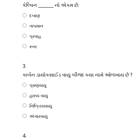
કેલ્વિન _______ નો એકમ છે.
દબાણ
તાપમાન
પ્રવાહ
સ્તર
3.
કાર્બન ડાયોકસાઈડ વાયુ બીજા કયા નામે ઓળખાય છે ?
પ્રાણવાયુ
હાસ્ય વાયુ
નિષ્ક્રિયવાયુ
અંગારવાયુ
4.