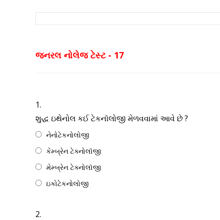
જનરલ નોલેજ ટેસ્ટ - 17
1.
શુદ્ધ ઇથેનોલ કઈ ટેકનૉલોજી મેળવવામાં આવે છે ?
નેનોટેકનોલોજી
કેમ્બ્રેન ટેક્નોલૉજી
મેમ્બ્રેન ટેક્નોલૉજી
ઇકોટેકનોલોજી
2.