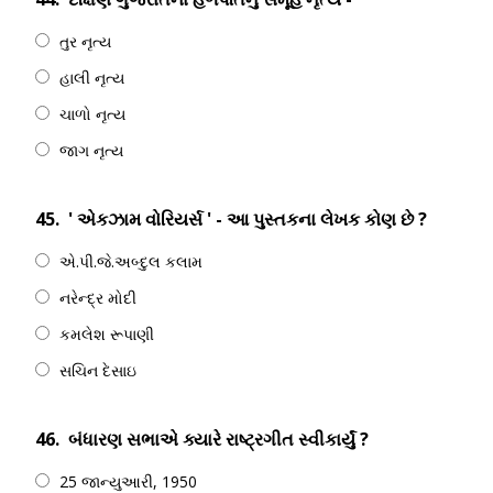
તુર નૃત્ય
હાલી નૃત્ય
ચાળો નૃત્ય
જાગ નૃત્ય
45.
' એકઝામ વોરિયર્સ ' - આ પુસ્તકના લેખક કોણ છે ?
એ.પી.જે.અબ્દુલ કલામ
નરેન્દ્ર મોદી
કમલેશ રૂપાણી
સચિન દેસાઇ
46.
બંધારણ સભાએ ક્યારે રાષ્ટ્રગીત સ્વીકાર્યું ?
25 જાન્યુઆરી, 1950