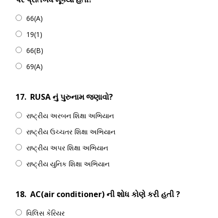
66(A)
19(1)
66(B)
69(A)
17.
RUSA નું પુરુનામ જણાવો?
રાષ્ટ્રીય અરબન શિક્ષા અભિયાન
રાષ્ટ્રીય ઉચ્ચતર શિક્ષા અભિયાન
રાષ્ટ્રીય અપર શિક્ષા અભિયાન
રાષ્ટ્રીય યુનિક શિક્ષા અભિયાન
18.
AC(air conditioner) ની શોધ કોણે કરી હતી ?
વિલિસ કેરિયર