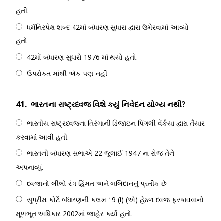
હતી.
ધર્મનિરપેક્ષ શબ્દ 42માં બંધારણ સુધારા દ્વારા ઉમેરવામાં આવ્યો
હતો
42મોં બંધારણ સુધારો 1976 માં થયો હતો.
ઉપરોક્ત માંથી એક પણ નહીં
41.
ભારતના રાષ્ટ્રધ્વજ વિશે કયું નિવેદન યોગ્ય નથી?
ભારતીય રાષ્ટ્રધ્વજના તિરંગાની ડિજાઇન પિંગલી વેંકૈયા દ્વારા તૈયાર
કરવામાં આવી હતી.
ભારતની બંધારણ સભાએ 22 જુલાઈ 1947 ના રોજ તેને
અપનાવ્યું.
ધ્વજાનો લીલો રંગ હિંમત અને બલિદાનનું પ્રતીક છે
સુપ્રીમ કોર્ટે બંધારણની કલમ 19 (i) (એ) હેઠળ ધ્વજ ફરકાવવાનો
મૂળભૂત અધિકાર 2002માં જાહેર કર્યો હતો.