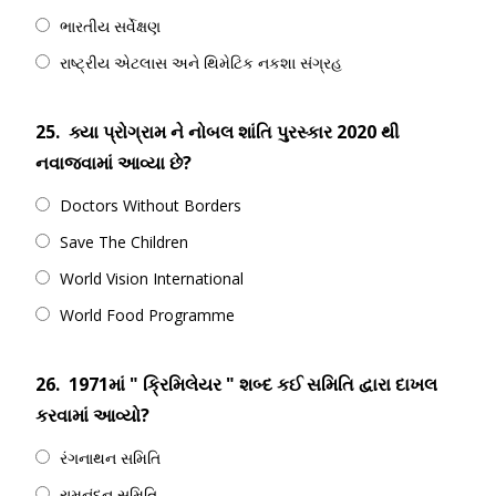
ભારતીય સર્વેક્ષણ
રાષ્ટ્રીય એટલાસ અને થિમેટિક નકશા સંગ્રહ
25.
ક્યા પ્રોગ્રામ ને નોબલ શાંતિ પુરસ્કાર 2020 થી
નવાજવામાં આવ્યા છે?
Doctors Without Borders
Save The Children
World Vision International
World Food Programme
26.
1971માં " ક્રિમિલેયર " શબ્દ કઈ સમિતિ દ્વારા દાખલ
કરવામાં આવ્યો?
રંગનાથન સમિતિ
રામનંદન સમિતિ