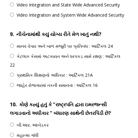
Video Integration and State Wide Advanced Security
Video Integration and System Wide Advanced Security
9.
નીચેનામાંથી કયું યોગ્ય રીતે મેળ ખાતું નથી?
માનવ વેપાર અને બાળ મજૂરી પર પ્રતિબંધ : આર્ટિકલ 24
કેટલાક કેસમાં અટકાયત અને ધરપકડ સામે રક્ષણ : આર્ટિકલ
22
પ્રાથમિક શિક્ષણનો અધિકાર : આર્ટિકલ 21A
જાહેર રોજગારમાં તકની સમાનતા : આર્ટિકલ 16
10.
કોણે કહ્યું હતું કે "રાષ્ટ્રપતિ દ્વારા ઇમરજન્સી
લગાડવાનો અધીકાર " બંધારણ સાથેની છેતરપિંડી છે?
બી.આર. આંબેડકર
મહાત્મા ગાંધી