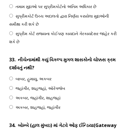
તમામ મુદ્દાઓ પર સુપ્રીમકોર્ટનો અંતિમ અધિકાર છે
સુપ્રીમકોર્ટ ઉચ્ચ અદાલતો દ્વારા નિર્ણય કરાયેલા મુદ્દાઓની
સમીક્ષા કરી શકે છે
સુપ્રીમ કોર્ટ રાજ્યના કોઈપણ કાયદાને ગેરકાયદેસર જાહેર કરી
શકે છે
33.
નીચેનામાંથી કયું વિકલ્પ મુગલ શાસકોનો ચોક્કસ ક્રમ
દર્શાવતું નથી?
બાબર, હુમાયુ, અકબર
જહાંગીર, શાહજહાં, ઓરેંગજેબ
અકબર, જહાંગીર, શાહજહાં
અકબર, શાહજહાં, જહાંગીર
34.
બોમ્બે (હાલ મુંબઇ) માં ગેટવે ઓફ ઈન્ડિયા(Gateway