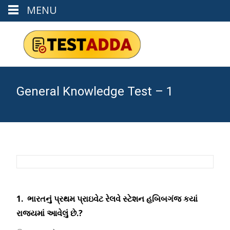
MENU
General Knowledge Test – 1
1.
ભારતનું પ્રથમ પ્રાઇવેટ રેલવે સ્ટેશન હબિબગંજ કયાં
રાજ્યમાં આવેલું છે.?