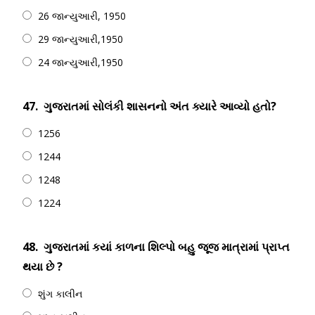
26 જાન્યુઆરી, 1950
29 જાન્યુઆરી,1950
24 જાન્યુઆરી,1950
47.
ગુજરાતમાં સોલંકી શાસનનો અંત ક્યારે આવ્યો હતો?
1256
1244
1248
1224
48.
ગુજરાતમાં કયાં કાળના શિલ્પો બહુ જૂજ માત્રામાં પ્રાપ્ત
થયા છે ?
શુંગ કાલીન