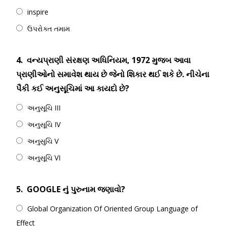
inspire
ઉપરોક્ત તમામ
4.
વન્યપ્રાણી સંરક્ષણ અધિનિયમ, 1972 મુજબ આવા
પ્રાણીઓનો સમાવેશ થાય છે જેનો શિકાર થઈ શકે છે. નીચેના
પૈકી કઈ અનુસૂચિમાં આ કાયદો છે?
અનુસૂચિ III
અનુસૂચિ IV
અનુસુચિ V
અનુસૂચિ VI
5.
GOOGLE નું પુરુનામ જણાવો?
Global Organization Of Oriented Group Language of
Effect