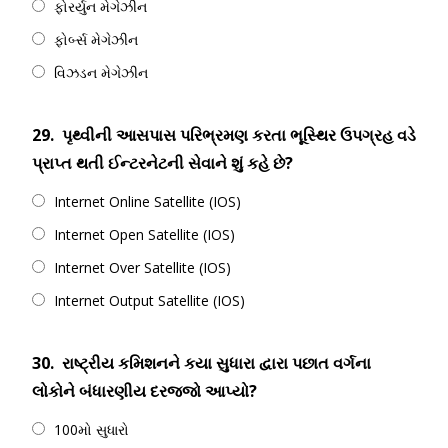
ફોરર્યુન મેગેઝીન
ફોર્બ્સ મેગેઝીન
વિઝડન મેગેઝીન
29.
પૃથ્વીની આસપાસ પરિભ્રમણ કરતા ભૂસ્થિર ઉપગ્રહ વડે
પ્રાપ્ત થતી ઈન્ટરનેટની સેવાને શું કહે છે?
Internet Online Satellite (IOS)
Internet Open Satellite (IOS)
Internet Over Satellite (IOS)
Internet Output Satellite (IOS)
30.
રાષ્ટ્રીય કમિશનને કયા સુધારા દ્વારા પછાત વર્ગના
લોકોને બંધારણીય દરજ્જો આપ્યો?
100મો સુધારો