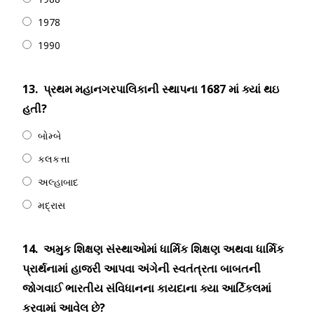
1978
1990
13.
પ્રથમ મહાનગરપાલિકાની સ્થાપના 1687 માં ક્યાં થઇ
હતી?
બોમ્બે
કલકત્તા
અલ્હાબાદ
મદ્રાસ
14.
અમુક શિક્ષણ સંસ્થાઓમાં ધાર્મિક શિક્ષણ અથવા ધાર્મિક
પ્રાર્થનામાં હાજરી આપવા અંગેની સ્વતંત્રતા બાબતની
જોગવાઈ ભારતીય સંવિધાનના કાયદાના ક્યા આર્ટિકલમાં
કરવામાં આવેલ છે?