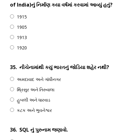
of India)નું નિર્માણ કયા વર્ષમાં કરવામાં આવ્યું હતું?
1915
1905
1913
1920
35.
નીચેનામાંથી કયું ભારતનું જોડિયા શહેર નથી?
અમદાવાદ અને ગાંધીનગર
થ્રિસુર અને તિરુવાલા
હુબલી અને ધારવાડ
કટક અને ભુવનેશ્વર
36.
SQL નું પુરુનામ જણાવો.