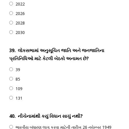
2022
2026
2028
2030
39.
લોકસભામાં અનુસૂચિત જાતિ અને જનજાતિના
પ્રતિનિધિઓ માટે કેટલી બેઠકો અનામત છે?
39
85
109
131
40.
નીચેનામાંથી કયું વિધાન સાચું નથી?
ભારતીય બંધારણ લાગુ કરવા માટેની તારીખ 26 નવેમ્બર 1949