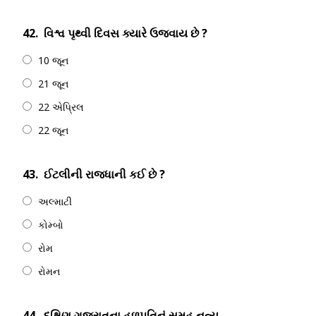
42.
વિશ્વ પૃથ્વી દિવસ ક્યારે ઉજવાય છે ?
10 જૂન
21 જૂન
22 એપ્રિલ
22 જૂન
43.
ઈટલીની રાજધાની કઈ છે ?
અલ્માટી
કોમ્બો
રોમ
રોમન
44.
દક્ષિણ ગુજરાતના હળપતિનું સમૂહ નૃત્ય -