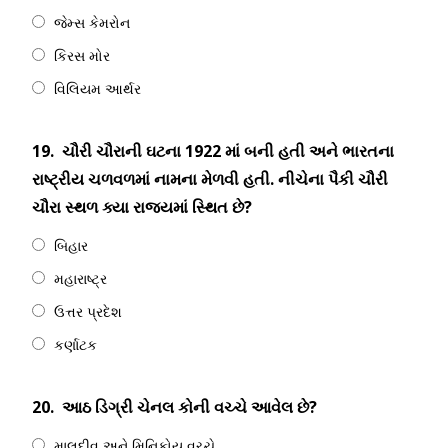
જેમ્સ કેમરોન
કિરસ મોર
વિલિયમ આર્થર
19.
ચૌરી ચૌરાની ઘટના 1922 માં બની હતી અને ભારતના
રાષ્ટ્રીય ચળવળમાં નામના મેળવી હતી. નીચેના પૈકી ચૌરી
ચૌરા સ્થળ ક્યા રાજ્યમાં સ્થિત છે?
બિહાર
મહારાષ્ટ્ર
ઉત્તર પ્રદેશ
કર્ણાટક
20.
આઠ ડિગ્રી ચેનલ કોની વચ્ચે આવેલ છે?
માલદીવ અને મિનિકોય વચ્ચે