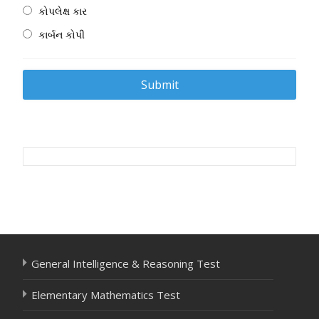
કોપલેક્ષ કાર
કાર્બન કોપી
Post
navigation
General Intelligence & Reasoning Test
Elementary Mathematics Test