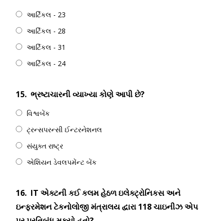
આર્ટિકલ - 23
આર્ટિકલ - 28
આર્ટિકલ - 31
આર્ટિકલ - 24
15.
ભ્રષ્ટાચારની વ્યાખ્યા કોણે આપી છે?
વિશ્વબેંક
ટ્રન્સપરન્સી ઈન્ટરનેશનલ
સંયુક્ત રાષ્ટ્ર
એશિયન ડેવલપમેંન્ટ બેંક
16.
IT એક્ટની કઈ કલમ હેઠળ ઇલેક્ટ્રોનિકસ અને
ઇન્ફરમેશન ટેકનોલોજી મંત્રાલય દ્વારા 118 ચાઇનીઝ એપ
પર પ્રતિબંધ મૂક્યો હતો?