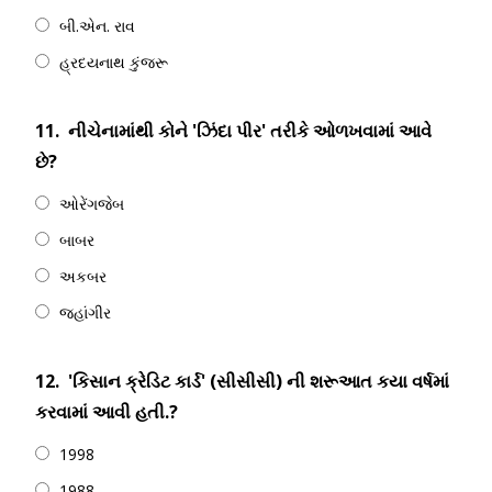
બી.એન. રાવ
હ્રદયનાથ કુંજરૂ
11.
નીચેનામાંથી કોને 'ઝિંદા પીર' તરીકે ઓળખવામાં આવે
છે?
ઓરેંગજેબ
બાબર
અકબર
જહાંગીર
12.
'કિસાન ક્રેડિટ કાર્ડ' (સીસીસી) ની શરૂઆત કયા વર્ષમાં
કરવામાં આવી હતી.?
1998
1988