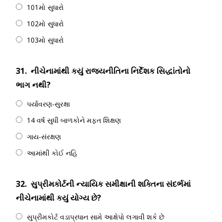
101મો સુધારો
102મો સુધારો
103મો સુધારો
31.
નીચેનામાંથી કયું રાજ્યનીતિના નિર્દેશક સિદ્ધાંતોનો
ભાગ નથી?
પર્યાવરણ-સુરક્ષા
14 વર્ષ સુધી બાળકોને મફત શિક્ષણ
ગાય-સંરક્ષણ
આમાંથી કોઈ નહિ
32.
સુપ્રીમકોર્ટની ન્યાયિક સમીક્ષાની શક્તિના સંદર્ભમાં
નીચેનામાંથી કયું યોગ્ય છે?
સુપ્રીમકોર્ટ વડાપ્રધાન સામે આક્ષેપો લગાવી શકે છે