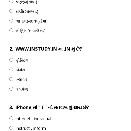
પણજી(ગોવા)
રાંચી(ઝારખંડ)
ભોપાલ(મધ્યપ્રદેશ)
કોહિમા(નાગાલેન્ડ)
2.
WWW.INSTUDY.IN માં .IN શું છે?
હોસ્ટિંગ
ડોમેન
બ્લોગર
વેબપેજ
3.
iPhone માં " i " નો મતલબ શું થાય છે?
internet , individual
instruct , inform