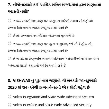
7.
નીચેનામાંથી કઈ આર્થિક શક્તિ રાજ્યપાલ દ્વારા માણવામાં
આવતી નથી?
રાજ્યપાલની ભલામણ પર અનુદાન માટેની તમામ માંગણીઓ
રાજ્ય વિધાનસભા સમક્ષ રજૂ કરવામાં આવે છે
તેઓ રાજ્યના આકસ્મિક ભંડોળના પ્રભારી છે
રાજ્યપાલની ભલામણ પર પૂરક અનુદાન, જો કોઈ હોય તો,
રાજ્ય વિધાનસભા સમક્ષ રજૂ કરવામાં આવે છે
તે રાજ્યમાં રાષ્ટ્રપતિ શાસન દરમિયાન કર્મચારીઓના પગાર અને
ભથ્થામાં ઘટાડો કરવાનો ઓર્ડર આપી શકે છે
8.
VISHWAS નું પૂરું નામ જણાવો. જે સરકારે જાન્યુઆરી
2020 માં શરૂ કરેલી ઇ-ગવર્નન્સની એક મોટી પહેલ છે
Video Integration and State Wide Advanced System
Video Interface and State Wide Advanced Security