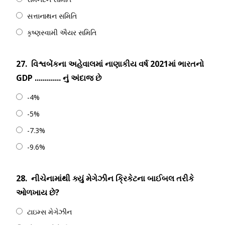
સત્તાનાથન સમિતિ
કૃષ્ણસ્વામી ઐયર સમિતિ
27.
વિશ્વબેંકના અહેવાલમાં નાણાકીય વર્ષ 2021માં ભારતનો
GDP ............. નું અંદાજ છે
-4%
-5%
-7.3%
-9.6%
28.
નીચેનામાંથી ક્યું મેગેઝીન ક્રિકેટના બાઈબલ તરીકે
ઓળખાય છે?
ટાઇમ્સ મેગેઝીન