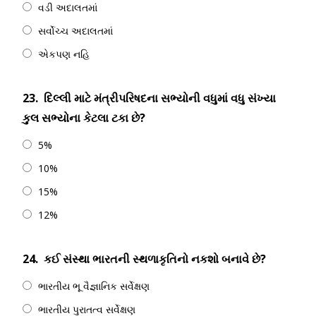
વડી અદાલતમાં
સર્વોચ્ચ અદાલતમાં
એકપણ નહિ
23.
દિલ્લી માટે મંત્રીપરિષદના સભ્યોની વધુમાં વધુ સંખ્યા
કુલ સભ્યોના કેટલા ટકા છે?
5%
10%
15%
12%
24.
કઈ સંસ્થા ભારતની સ્થળાકૃતિનો નકશો બનાવે છે?
ભારતીય ભૂ વૈજ્ઞાનિક સર્વેક્ષણ
ભારતીય પુરાતત્વ સર્વેક્ષણ