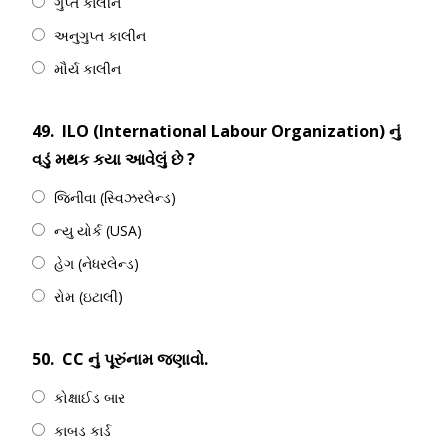
ગુપ્ત કાલીન
અનુગુપ્ત કાલીન
મૌર્ય કાલીન
49.
ILO (International Labour Organization) નું
વડું મથક કયા આવેલું છે ?
જિનીવા (સ્વિઝરલેન્ડ)
ન્યુ યોર્ક (USA)
હેગ (નેધરલેન્ડ)
રોમ (ઇટાલી)
50.
CC નું પૂરુંનામ જણાવો.
કોક્ષાઈડ બાર
કાબડ કાર્ડ