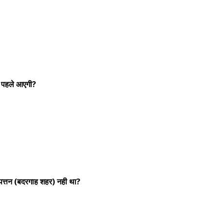
े पहले आएगी?
रपत्तन (बदरगाह शहर) नही था?