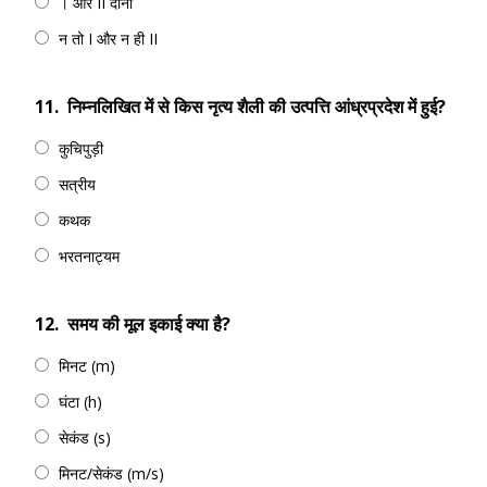
। और II दोनों
न तो I और न ही II
11.
निम्नलिखित में से किस नृत्य शैली की उत्पत्ति आंध्रप्रदेश में हुई?
कुचिपुड़ी
सत्रीय
कथक
भरतनाट्यम
12.
समय की मूल इकाई क्या है?
मिनट (m)
घंटा (h)
सेकंड (s)
मिनट/सेकंड (m/s)