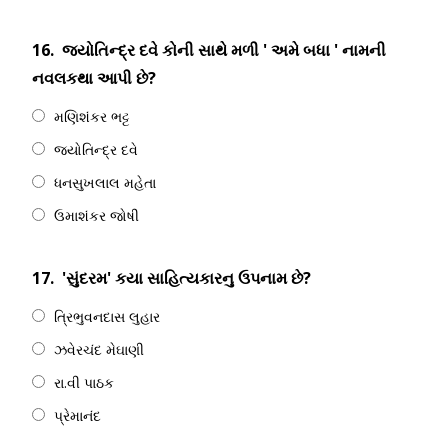
16.
જ્યોતિન્દ્ર દવે કોની સાથે મળી ' અમે બધા ' નામની
નવલકથા આપી છે?
મણિશંકર ભટ્ટ
જ્યોતિન્દ્ર દવે
ધનસુખલાલ મહેતા
ઉમાશંકર જોષી
17.
'સુંદરમ' કયા સાહિત્યકારનુ ઉપનામ છે?
ત્રિભુવનદાસ લુહાર
ઝવેરચંદ મેઘાણી
રા.વી પાઠક
પ્રેમાનંદ