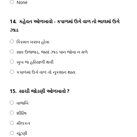
None
14.
કહેવત ઓળખાવો - કપાળમાં ઉગે વાળ તો ભાલમાં ઉગે
ઝાડ
કિસ્મત ખરાબ હોવા
સાવ ઉજ્જડ, જ્યાં ઝાડ પાન જોવા ન મળે
ખુબ જ હરિયાળી થવી
કપાળમાં ઉગે વાળ તો નુકશાન થાય
15.
સાચી જોડણી ઓળખાવો ?
વાજબિ
શીરિષ
મીલકત
ચૂંટણી