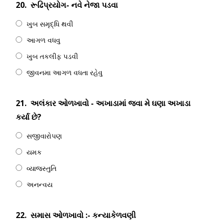
20.
રૂઢિપ્રયોગ- નવે નેજા પડવા
ખુબ સમૃદ્ધિ થવી
આગળ વધવુ
ખુબ તકલીફ પડવી
જીવનમા આગળ વધતા રહેવુ
21.
અલંકાર ઓળખાવો ‌- અખાડામાં જવા મે ઘણા અખાડા
કર્યા છે?
સજીવારોપણ
યમક
વ્યાજસ્તુતિ
અનન્વય
22.
સમાસ ઓળખાવો :- કન્યાકેળવણી