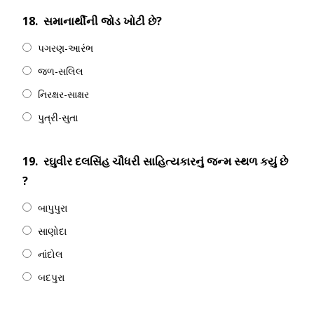
18.
સમાનાર્થીની જોડ ખોટી છે?
પગરણ-આરંભ
જળ-સલિલ
નિરક્ષર-સાક્ષર
પુત્રી-સુતા
19.
રઘુવીર દલસિંહ ચૌધરી સાહિત્યકારનું જન્મ સ્થળ કયું છે
?
બાપુપુરા
સાણોદા
નાંદોલ
બદપુરા