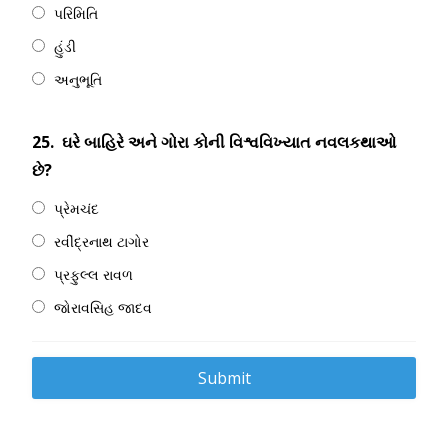
પરિમિતિ
હુંડી
અનુભૂતિ
25.
ઘરે બાહિરે અને ગોરા કોની વિશ્વવિખ્યાત નવલકથાઓ
છે?
પ્રેમચંદ
રવીંદ્રનાથ ટાગોર
પ્રફુલ્લ રાવળ
જોરાવસિહ જાદવ