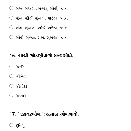
શંખ, શૃંખલા, શ્રેયા, શૌર્ય, શ્વાન
શંખ, શૌર્ય, શૃંખલા, શ્રેયા, શ્વાન
શંખ, શૃંખલા, શૌર્ય, શ્રેયા, શ્વાન
શૌર્ય, શ્રેયા, શંખ, શૃંખલા, શ્વાન
16.
સાચી જોડણીવાળો શબ્દ શોધો.
કિર્તીદા
કીર્તિદા
કીર્તીદા
કિર્તિદા
17.
‘ રસતરબોળ ’ : સમાસ ઓળખાવો.
દ્વિગુ