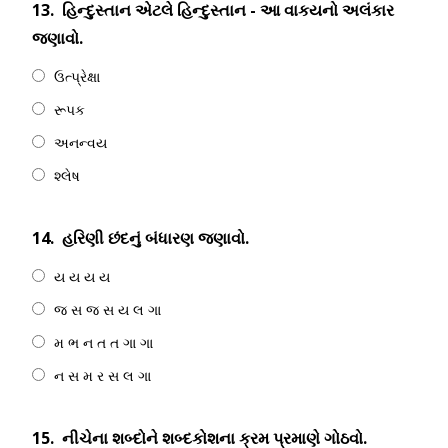
13.
હિન્દુસ્તાન એટલે હિન્દુસ્તાન - આ વાકયનો અલંકાર
જણાવો.
ઉત્પ્રેક્ષા
રૂપક
અનન્વય
શ્લેષ
14.
હરિણી છંદનું બંધારણ જણાવો.
ય ય ય ય
જ સ જ સ ય લ ગા
મ ભ ન ત ત ગા ગા
ન સ મ ર સ લ ગા
15.
નીચેના શબ્દોને શબ્દકોશના ક્રમ પ્રમાણે ગોઠવો.