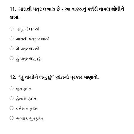
11.
મારાથી પત્ર લખાય છે - આ વાક્યનું કર્તરી વાક્ય શોધીને
લખો.
પત્ર મેં લખ્યો.
મારાથી પત્ર લખાયો.
મેં પત્ર લખ્યો.
હું પત્ર લખું છું.
12.
‘‘હું વાંચીને લખુ છું” કૃદંતનો પ્રકાર જણાવો.
ભુત કૃદંત
હેત્વર્થ કૃદંત
વર્તમાન કૃદંત
સબંધક ભુતકૃદંત