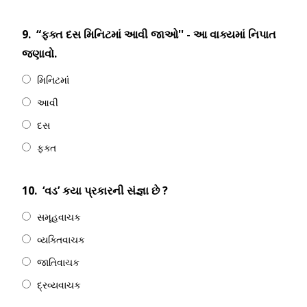
9.
“ફક્ત દસ મિનિટમાં આવી જાઓ'' - આ વાક્યમાં નિપાત
જણાવો.
મિનિટમાં
આવી
દસ
ફક્ત
10.
‘વડ’ કયા પ્રકારની સંજ્ઞા છે ?
સમૂહવાચક
વ્યક્તિવાચક
જાતિવાચક
દ્રવ્યવાચક