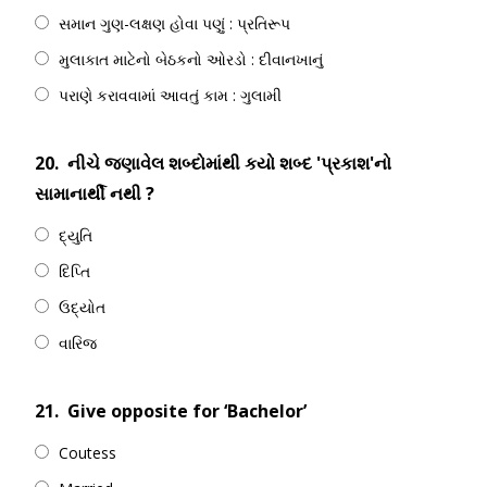
સમાન ગુણ-લક્ષણ હોવા પણું : પ્રતિરૂપ
મુલાકાત માટેનો બેઠકનો ઓરડો : દીવાનખાનું
પરાણે કરાવવામાં આવતું કામ : ગુલામી
20.
નીચે જણાવેલ શબ્દોમાંથી કયો શબ્દ 'પ્રકાશ'નો
સામાનાર્થી નથી ?
દ્યુતિ
દિપ્તિ
ઉદ્યોત
વારિજ
21.
Give opposite for ‘Bachelor’
Coutess