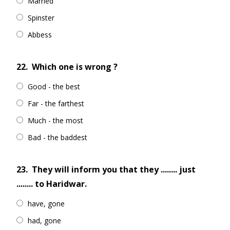
Married
Spinster
Abbess
22.
Which one is wrong ?
Good - the best
Far - the farthest
Much - the most
Bad - the baddest
23.
They will inform you that they ........ just
........ to Haridwar.
have, gone
had, gone