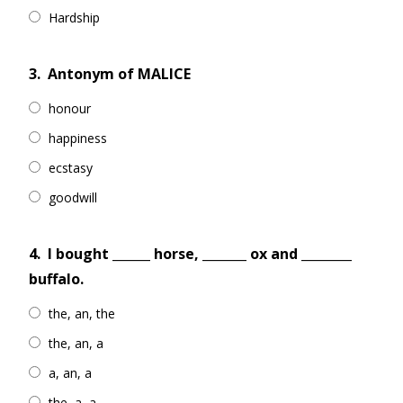
Hardship
3.
Antonym of MALICE
honour
happiness
ecstasy
goodwill
4.
I bought ______ horse, _______ ox and ________
buffalo.
the, an, the
the, an, a
a, an, a
the, a, a