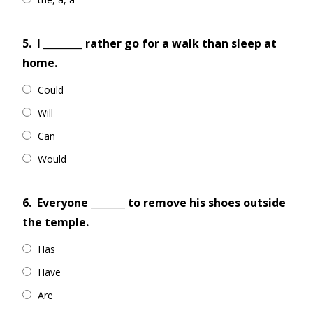
5.
I ________ rather go for a walk than sleep at
home.
Could
Will
Can
Would
6.
Everyone _______ to remove his shoes outside
the temple.
Has
Have
Are