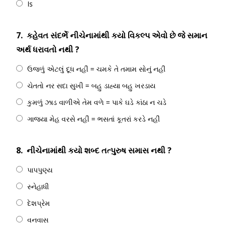
Is
7.
કહેવત સંદર્ભે નીચેનામાંથી કયો વિકલ્પ એવો છે જે સમાન
અર્થ ધરાવતો નથી ?
ઉજળું એટલું દૂધ નહીં = ચમકે તે તમામ સોનું નહીં
ચેતતો નર સદા સુખી = બહુ ડાહ્યા બહુ ખરડાય
કુમળું ઝાડ વાળીએ તેમ વળે = પાકે ઘડે કાંઠા ન ચડે
ગાજ્યા મેહ વરસે નહીં = ભસતાં કૂતરાં કરડે નહીં
8.
નીચેનામાંથી કયો શબ્દ તત્પુરુષ સમાસ નથી ?
પાપપુણ્ય
સ્નેહાધી
દેશપ્રેમ
વનવાસ