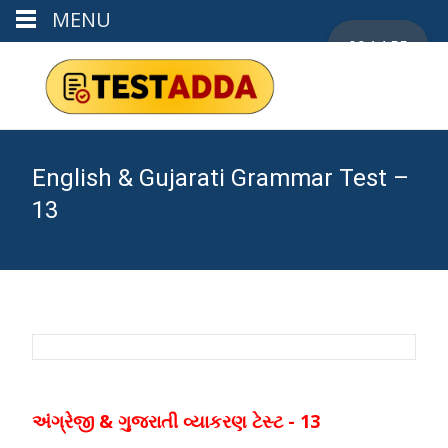
MENU
00:14:55
English & Gujarati Grammar Test –
13
અંગ્રેજી & ગુજરાતી વ્યાકરણ ટેસ્ટ - 13