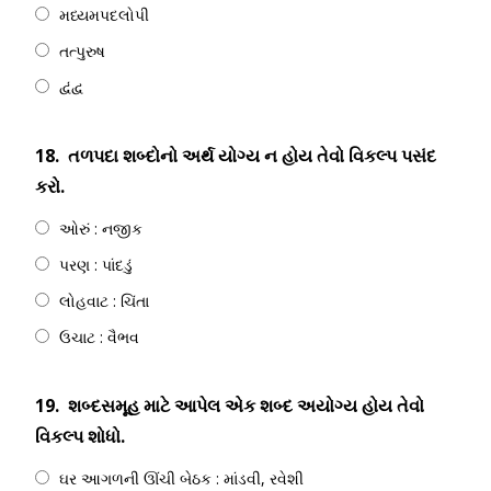
મધ્યમપદલોપી
તત્પુરુષ
દ્વંદ્વ
18.
તળપદા શબ્દોનો અર્થ યોગ્ય ન હોય તેવો વિકલ્પ પસંદ
કરો.
ઓરું : નજીક
પરણ : પાંદડું
લોહવાટ : ચિંતા
ઉચાટ : વૈભવ
19.
શબ્દસમૂહ માટે આપેલ એક શબ્દ અયોગ્ય હોય તેવો
વિકલ્પ શોધો.
ઘર આગળની ઊંચી બેઠક : માંડવી, રવેશી