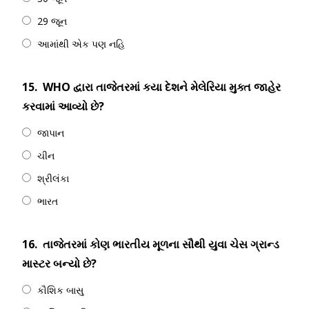
29 જૂન
આમાંથી એક પણ નહિ
15.
WHO દ્વારા તાજેતરમાં કયા દેશને મેલેરિયા મુક્ત જાહેર
કરવામાં આવ્યો છે?
જાપાન
ચીન
શ્રીલંકા
ભારત
16.
તાજેતરમાં કોણ ભારતીય મૂળના સૌથી યુવા ચેસ ગ્રાન્ડ
માસ્ટર બન્યો છે?
કૌશિક બાસુ