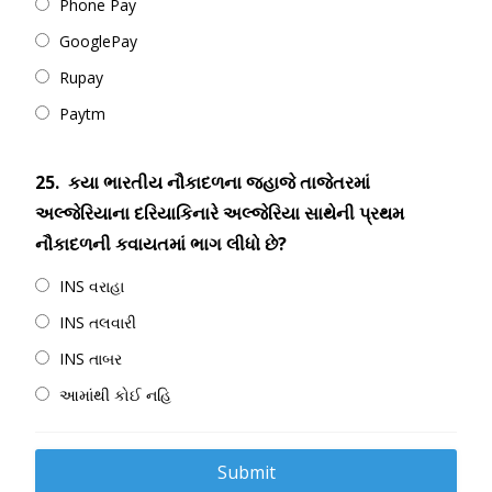
Phone Pay
GooglePay
Rupay
Paytm
25.
કયા ભારતીય નૌકાદળના જહાજે તાજેતરમાં
અલ્જેરિયાના દરિયાકિનારે અલ્જેરિયા સાથેની પ્રથમ
નૌકાદળની કવાયતમાં ભાગ લીધો છે?
INS વરાહા
INS તલવારી
INS તાબર
આમાંથી કોઈ નહિ