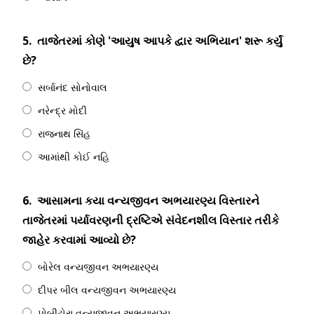
5.
તાજેતરમાં કોણે 'આયુષ આપકે દ્વાર અભિયાન' શરૂ કર્યું
છે?
સર્બાનંદ સોનોવાલ
નરેન્દ્ર મોદી
રાજનાથ સિંહ
આમાંથી કોઈ નહિ
6.
આસામના કયા વન્યજીવન અભયારણ્ય વિસ્તારને
તાજેતરમાં પર્યાવરણની દ્રષ્ટિએ સંવેદનશીલ વિસ્તાર તરીકે
જાહેર કરવામાં આવ્યો છે?
બોરેલ વન્યજીવન અભયારણ્ય
દીપર બીલ વન્યજીવન અભયારણ્ય
પોબીટોરા વન્યજીવન અભયારણ્ય