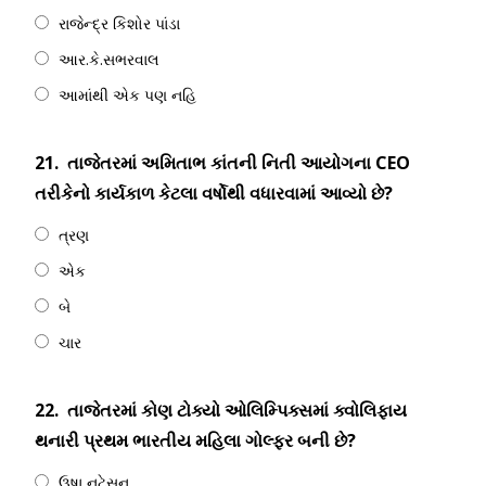
રાજેન્દ્ર કિશોર પાંડા
આર.કે.સભરવાલ
આમાંથી એક પણ નહિ
21.
તાજેતરમાં અમિતાભ કાંતની નિતી આયોગના CEO
તરીકેનો કાર્યકાળ કેટલા વર્ષોથી વધારવામાં આવ્યો છે?
ત્રણ
એક
બે
ચાર
22.
તાજેતરમાં કોણ ટોક્યો ઓલિમ્પિક્સમાં ક્વોલિફાય
થનારી પ્રથમ ભારતીય મહિલા ગોલ્ફર બની છે?
ઉષા નટેસન