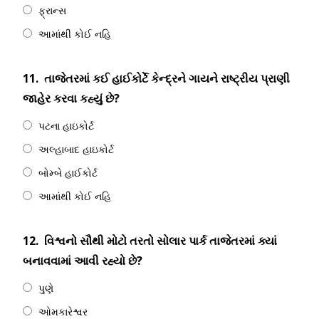
ફ્રાન્સ
આમાંથી કોઈ નહિ
11.
તાજેતરમાં કઈ હાઈકોર્ટે કેન્દ્રને ગાયને રાષ્ટ્રીય પ્રાણી
જાહેર કરવા કહ્યું છે?
પટના હાઇકોર્ટ
અલ્હાબાદ હાઇકોર્ટ
બોમ્બે હાઈકોર્ટ
આમાંથી કોઈ નહિ
12.
વિશ્વનો સૌથી મોટો તરતો સોલાર પાર્ક તાજેતરમાં ક્યાં
બનાવવામાં આવી રહ્યો છે?
પુણે
ઓમકારેશ્વર