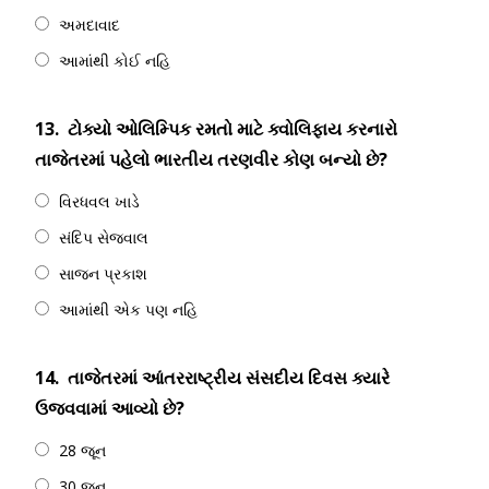
અમદાવાદ
આમાંથી કોઈ નહિ
13.
ટોક્યો ઓલિમ્પિક રમતો માટે ક્વોલિફાય કરનારો
તાજેતરમાં પહેલો ભારતીય તરણવીર કોણ બન્યો છે?
વિરધવલ ખાડે
સંદિપ સેજવાલ
સાજન પ્રકાશ
આમાંથી એક પણ નહિ
14.
તાજેતરમાં આંતરરાષ્ટ્રીય સંસદીય દિવસ ક્યારે
ઉજવવામાં આવ્યો છે?
28 જૂન
30 જૂન