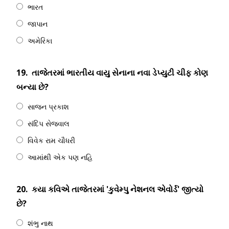
ભારત
જાપાન
અમેરિકા
19.
તાજેતરમાં ભારતીય વાયુ સેનાના નવા ડેપ્યુટી ચીફ કોણ
બન્યા છે?
સાજન પ્રકાશ
સંદિપ સેજવાલ
વિવેક રામ ચૌધરી
આમાંથી એક પણ નહિ
20.
કયા કવિએ તાજેતરમાં 'કુવેમ્પુ નેશનલ એવોર્ડ' જીત્યો
છે?
શંભુ નાથ