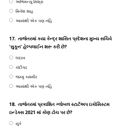
અભિમન્યુ મિશ્રા
મિનેશ શાહ
આમાંથી એક પણ નહિ
17.
તાજેતરમાં કયા કેન્દ્ર શાસિત પ્રદેશના મુખ્ય સચિવે
'સુકૂન' હેલ્પલાઈન શરૂ કરી છે?
લદાખ
ચંદીગઢ
જમ્મુ કાશ્મીર
આમાંથી એક પણ નહિ
18.
તાજેતરમાં પ્રકાશિત ગ્લોબલ સ્ટાર્ટઅપ ઇકોસિસ્ટમ
ઇન્ડેક્સ 2021 માં કોણ ટોચ પર છે?
યુકે