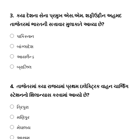
3.
કયા દેશના સેના પ્રમુખ એસ.એમ. શફીઉદ્દીન અહમદ
તાજેતરમાં ભારતની સત્તાવાર મુલાકાતે આવ્યા છે?
પાકિસ્તાન
બાંગ્લાદેશ
આયર્લેન્ડ
બ્રાઝિલ
4.
તાજેતરમાં કયા રાજ્યમાં પ્રથમ ઇલેક્ટ્રિક વાહન ચાર્જિંગ
સ્ટેશનનો શિલાન્યાસ કરવામાં આવ્યો છે?
ત્રિપુરા
મણિપુર
મેઘાલય
આસામ