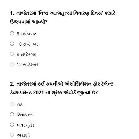
1.
તાજેતરમાં 'વિશ્વ આત્મહત્યા નિવારણ દિવસ' ક્યારે
ઉજવવામાં આવ્યો?
8 સપ્ટેમ્બર
10 સપ્ટેમ્બર
9 સપ્ટેમ્બર
12 સપ્ટેમ્બર
2.
તાજેતરમાં કઈ કંપનીએ એસોસિયેશન ફોર ટેલેન્ટ
ડેવલપમેન્ટ 2021 નો શ્રેષ્ઠ એવોર્ડ જીત્યો છે?
ટાટા
રિલાયન્સ
પાવરગ્રીડ
અદાણી