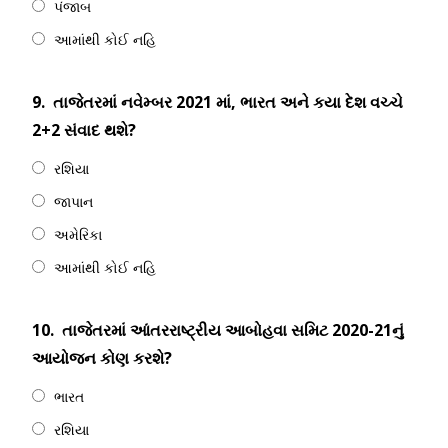
પંજાબ
આમાંથી કોઈ નહિ
9.
તાજેતરમાં નવેમ્બર 2021 માં, ભારત અને કયા દેશ વચ્ચે
2+2 સંવાદ થશે?
રશિયા
જાપાન
અમેરિકા
આમાંથી કોઈ નહિ
10.
તાજેતરમાં આંતરરાષ્ટ્રીય આબોહવા સમિટ 2020-21નું
આયોજન કોણ કરશે?
ભારત
રશિયા