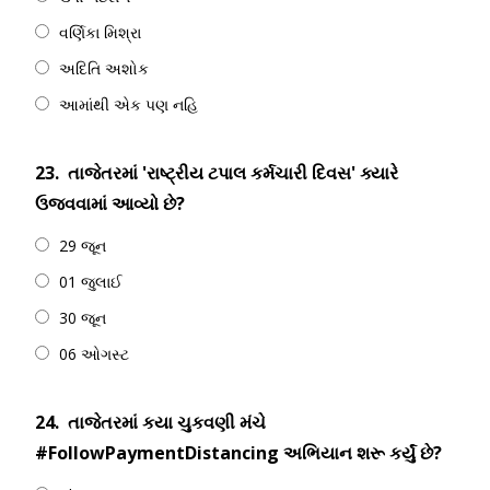
વર્ણિકા મિશ્રા
અદિતિ અશોક
આમાંથી એક પણ નહિ
23.
તાજેતરમાં 'રાષ્ટ્રીય ટપાલ કર્મચારી દિવસ' ક્યારે
ઉજવવામાં આવ્યો છે?
29 જૂન
01 જુલાઈ
30 જૂન
06 ઓગસ્ટ
24.
તાજેતરમાં કયા ચુકવણી મંચે
#FollowPaymentDistancing અભિયાન શરૂ કર્યું છે?