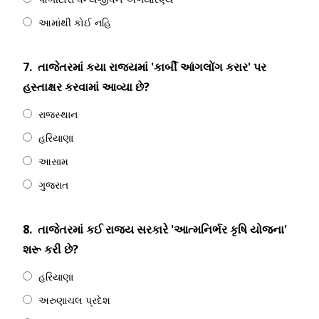
આમાંથી કોઈ નહિ
7.
તાજેતરમાં કયા રાજ્યમાં 'કાર્બી આંગલોંગ કરાર' પર
હસ્તાક્ષર કરવામાં આવ્યા છે?
રાજસ્થાન
હરિયાણા
આસામ
ગુજરાત
8.
તાજેતરમાં કઈ રાજ્ય સરકારે 'આત્મનિર્ભર કૃષિ યોજના'
શરૂ કરી છે?
હરિયાણા
અરુણાચલ પ્રદેશ