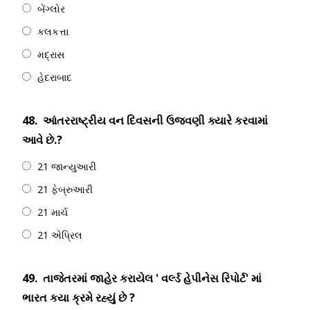
બેંગ્લોર
કલકત્તા
મદ્રાસ
હેદરાબાદ
48.
આંતરરાષ્ટ્રીય વન દિવસની ઉજવણી ક્યારે કરવામાં
આવે છે.?
21 જાન્યુઆરી
21 ફેબ્રુઆરી
21 માર્ચ
21 એપ્રિલ
49.
તાજેતરમાં જાહેર કરાયેલ ' વર્લ્ડ હેપીનેસ રિપોર્ટ' માં
ભારત કયા ક્રમે રહ્યું છે ?