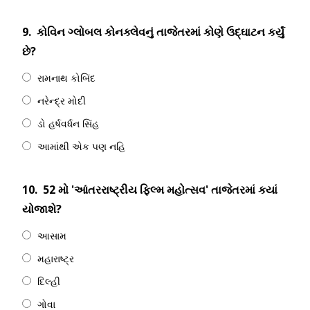
9.
કોવિન ગ્લોબલ કોનક્લેવનું તાજેતરમાં કોણે ઉદ્ઘાટન કર્યું
છે?
રામનાથ કોબિંદ
નરેન્દ્ર મોદી
ડો હર્ષવર્ધન સિંહ
આમાંથી એક પણ નહિ
10.
52 મો 'આંતરરાષ્ટ્રીય ફિલ્મ મહોત્સવ' તાજેતરમાં કયાં
યોજાશે?
આસામ
મહારાષ્ટ્ર
દિલ્હી
ગોવા