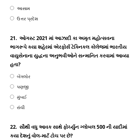
આસામ
ઉત્તર પ્રદેશ
21.
ઓગસ્ટ 2021 માં આઝાદી કા અમૃત મહોત્સવના
ભાગરૂપે કયા શહેરમાં એરફોર્સ ટેક્નિકલ કોલેજમાં ભારતીય
વાયુસેનાના યુદ્ધના અનુભવીઓને સન્માનિત કરવામાં આવ્યા
હતા?
બેંગલોર
પણજી
મુંબઈ
રાંચી
22.
સૌથી વધુ આવક સાથે ફોર્ચ્યુન ગ્લોબલ 500 ની યાદીમાં
કયા દેશનું વોલ-માર્ટ ટોચ પર છે?