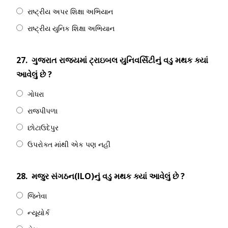
રાષ્ટ્રીય અપર શિક્ષા અભિયાન
રાષ્ટ્રીય યુનિક શિક્ષા અભિયાન
27.
ગુજરાત રાજ્યમાં ટ્રાઇબલ યુનિવર્સિટીનું વડુ મથક ક્યાં
આવેલું છે ?
ગોધરા
રાજપીપળા
છોટાઉદેપુર
ઉપરોક્ત માંથી એક પણ નહીં
28.
મજુર સંગઠન(ILO)નું વડુ મથક ક્યાં આવેલું છે ?
જિનેવા
ન્યૂયોર્ક