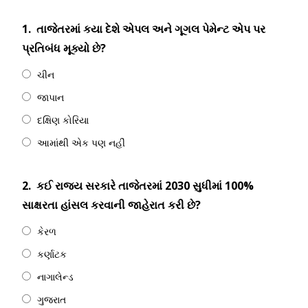
1.
તાજેતરમાં કયા દેશે એપલ અને ગૂગલ પેમેન્ટ એપ પર
પ્રતિબંધ મૂક્યો છે?
ચીન
જાપાન
દક્ષિણ કોરિયા
આમાંથી એક પણ નહીં
2.
કઈ રાજ્ય સરકારે તાજેતરમાં 2030 સુધીમાં 100%
સાક્ષરતા હાંસલ કરવાની જાહેરાત કરી છે?
કેરળ
કર્ણાટક
નાગાલેન્ડ
ગુજરાત