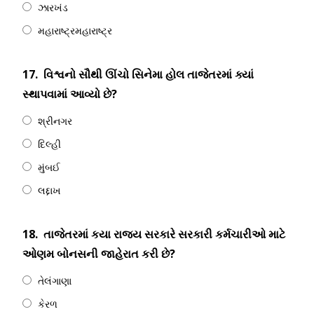
ઝારખંડ
મહારાષ્ટ્રમહારાષ્ટ્ર
17.
વિશ્વનો સૌથી ઊંચો સિનેમા હોલ તાજેતરમાં ક્યાં
સ્થાપવામાં આવ્યો છે?
શ્રીનગર
દિલ્હી
મુંબઈ
લદ્દાખ
18.
તાજેતરમાં કયા રાજ્ય સરકારે સરકારી કર્મચારીઓ માટે
ઓણમ બોનસની જાહેરાત કરી છે?
તેલંગાણા
કેરળ