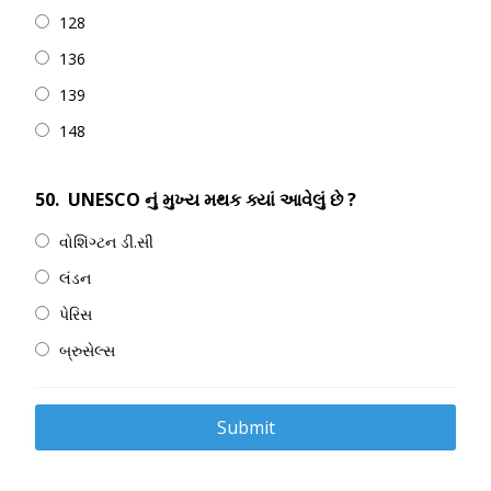
128
136
139
148
50.
UNESCO નું મુખ્ય મથક ક્યાં આવેલું છે ?
વોશિંગ્ટન ડી.સી
લંડન
પેરિસ
બ્રુસેલ્સ