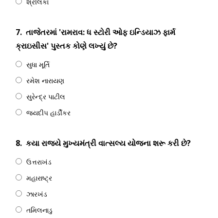
શ્રીલંકા
7.
તાજેતરમાં 'રામરાવ: ધ સ્ટોરી ઓફ ઇન્ડિયાઝ ફાર્મ
ક્રાઇસીસ' પુસ્તક કોણે લખ્યું છે?
સુધા મૂર્તિ
રમેશ નારાયણ
સુરેન્દ્ર પાટીલ
જયદીપ હાર્ડીકર
8.
કયા રાજ્યે મુખ્યમંત્રી વાત્સલ્ય યોજના શરૂ કરી છે?
ઉત્તરાખંડ
મહારાષ્ટ્ર
ઝારખંડ
તમિલનાડુ