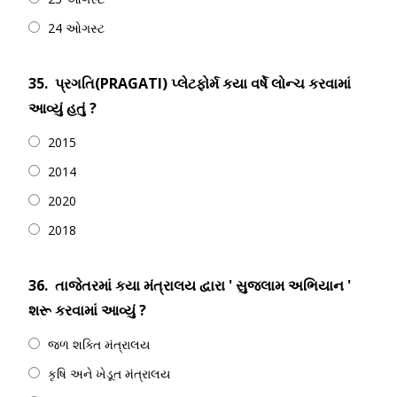
24 ઓગસ્ટ
35.
પ્રગતિ(PRAGATI) પ્લેટફોર્મ કયા વર્ષે લોન્ચ કરવામાં
આવ્યું હતું ?
2015
2014
2020
2018
36.
તાજેતરમાં કયા મંત્રાલય દ્વારા ' સુજલામ અભિયાન '
શરૂ કરવામાં આવ્યું ?
જળ શક્તિ મંત્રાલય
કૃષિ અને ખેડૂત મંત્રાલય