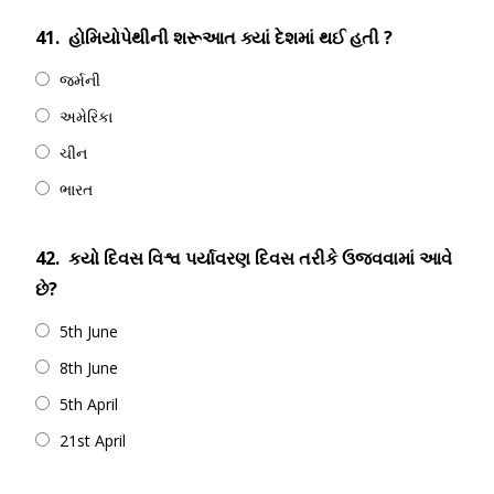
41.
હોમિયોપેથીની શરૂઆત ક્યાં દેશમાં થઈ હતી ?
જર્મની
અમેરિકા
ચીન
ભારત
42.
કયો દિવસ વિશ્વ પર્યાવરણ દિવસ તરીકે ઉજવવામાં આવે
છે?
5th June
8th June
5th April
21st April