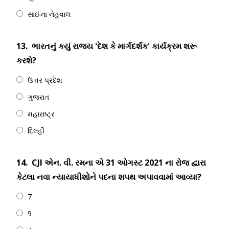
સાઈના નેહવાલ
13.
ભારતનું કયું રાજ્ય 'દેશ કે માર્ગદર્શક' કાર્યક્રમ શરૂ
કરશે?
ઉત્તર પ્રદેશ
ગુજરાત
મહારાષ્ટ્ર
દિલ્હી
14.
CJI એન. વી. રમના એ 31 ઓગસ્ટ 2021 ના ​​રોજ દ્વારા
કેટલા નવા ન્યાયાધીશોને પદના શપથ અપાવવામાં આવ્યા?
7
9