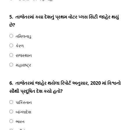
5.
તાજેતરમાં કયા દેશનું પ્રથમ વોટર પ્લસ સિટી જાહેર થયું
છે?
તમિલનાડુ
કેરળ
રાજસ્થાન
મહારાષ્ટ્ર
6.
તાજેતરમાં જાહેર થયેલા રિપોર્ટ અનુસાર, 2020 માં વિશ્વનો
સૌથી પ્રદૂષિત દેશ કયો હતો?
પાકિસ્તાન
બાંગ્લાદેશ
ભારત