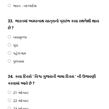
ભારત - બાંગ્લાદેશ
33.
ભારતમાં અમરનાથ યાત્રાનો પ્રારંભ કયા સ્થળેથી થાય
છે ?
બારામુલ્લા
પૂંચ
પહેલગામ
પુલવામા
34.
કયા દિવસે ' વિશ્વ ગુજરાતી ભાષા દિવસ ' ની ઉજવણી
કરવામાં આવે છે ?
21 ઓગસ્ટ
22 ઓગસ્ટ
23 ઓગસ્ટ