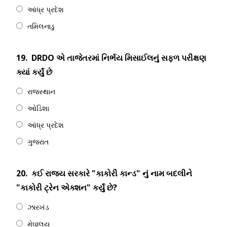
આંધ્ર પ્રદેશ
તમિલનાડુ
19.
DRDO એ તાજેતરમાં નિર્ભય મિસાઈલનું સફળ પરીક્ષણ
ક્યાં કર્યું છે
રાજસ્થાન
ઓડિશા
આંધ્ર પ્રદેશ
ગુજરાત
20.
કઈ રાજ્ય સરકારે "કાકોરી કાન્ડ" નું નામ બદલીને
"કાકોરી ટ્રેન એક્શન" કર્યું છે?
ઝારખંડ
મેઘાલય