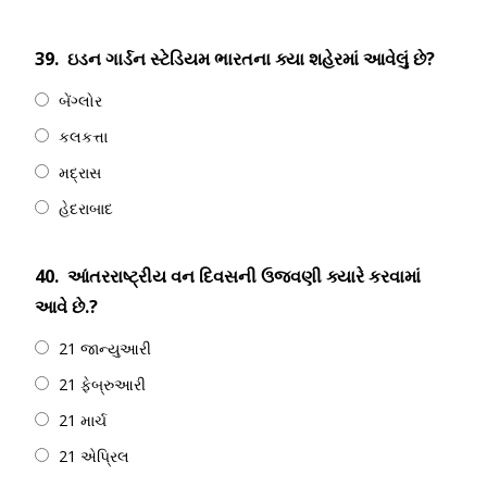
39.
ઇડન ગાર્ડન સ્ટેડિયમ ભારતના ક્યા શહેરમાં આવેલું છે?
બેંગ્લોર
કલકત્તા
મદ્રાસ
હેદરાબાદ
40.
આંતરરાષ્ટ્રીય વન દિવસની ઉજવણી ક્યારે કરવામાં
આવે છે.?
21 જાન્યુઆરી
21 ફેબ્રુઆરી
21 માર્ચ
21 એપ્રિલ