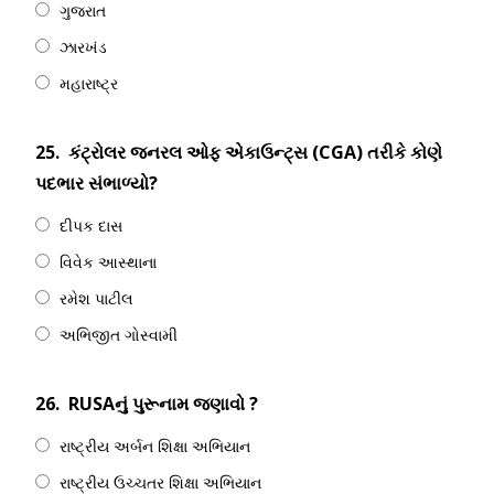
ગુજરાત
ઝારખંડ
મહારાષ્ટ્ર
25.
કંટ્રોલર જનરલ ઓફ એકાઉન્ટ્સ (CGA) તરીકે કોણે
પદભાર સંભાળ્યો?
દીપક દાસ
વિવેક આસ્થાના
રમેશ પાટીલ
અભિજીત ગોસ્વામી
26.
RUSAનું પુરૂનામ જણાવો ?
રાષ્ટ્રીય અર્બન શિક્ષા અભિયાન
રાષ્ટ્રીય ઉચ્ચતર શિક્ષા અભિયાન