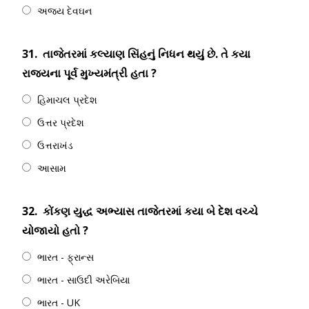
અજય દેવઘન
31.
તાજેતરમાં કલ્યાણ સિંહનું નિધન થયું છે. તે કયા
રાજ્યના પૂર્વ મુખ્યમંત્રી હતા ?
હિમાચલ પ્રદેશ
ઉત્તર પ્રદેશ
ઉત્તરાખંડ
આસામ
32.
કોંકણ યુદ્ધ અભ્યાસ તાજેતરમાં કયા બે દેશ વચ્ચે
યોજાયો હતો ?
ભારત - ફ્રાન્સ
ભારત - સાઉદી અરેબિયા
ભારત - UK