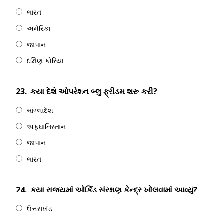
ભારત
અમેરિકા
જાપાન
દક્ષિણ કોરિયા
23.
કયા દેશે ઓપરેશન બ્લુ ફ્રીડમ શરૂ કરી?
બાંગ્લાદેશ
અફઘાનિસ્તાન
જાપાન
ભારત
24.
કયા રાજ્યમાં ઓર્કિડ સંરક્ષણ કેન્દ્ર ખોલવામાં આવ્યું?
ઉત્તરાખંડ