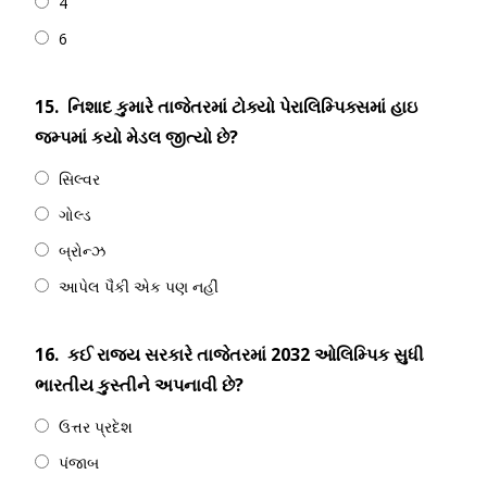
4
6
15.
નિશાદ કુમારે તાજેતરમાં ટોક્યો પેરાલિમ્પિક્સમાં હાઇ
જમ્પમાં કયો મેડલ જીત્યો છે?
સિલ્વર
ગોલ્ડ
બ્રોન્ઝ
આપેલ પૈકી એક પણ નહીં
16.
કઈ રાજ્ય સરકારે તાજેતરમાં 2032 ઓલિમ્પિક સુધી
ભારતીય કુસ્તીને અપનાવી છે?
ઉત્તર પ્રદેશ
પંજાબ