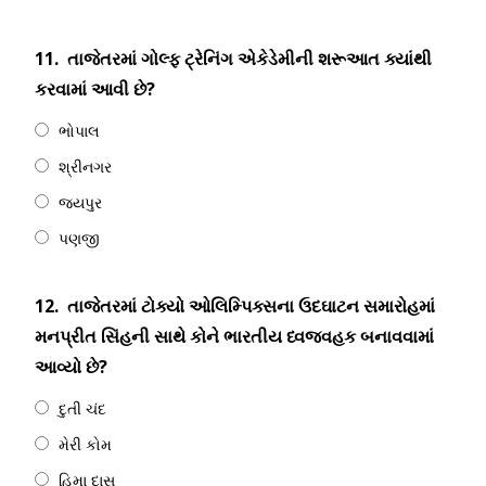
11.
તાજેતરમાં ગોલ્ફ ટ્રેનિંગ એકેડેમીની શરૂઆત ક્યાંથી
કરવામાં આવી છે?
ભોપાલ
શ્રીનગર
જયપુર
પણજી
12.
તાજેતરમાં ટોક્યો ઓલિમ્પિક્સના ઉદઘાટન સમારોહમાં
મનપ્રીત સિંહની સાથે કોને ભારતીય ધ્વજવહક બનાવવામાં
આવ્યો છે?
દુતી ચંદ
મેરી કોમ
હિમા દાસ