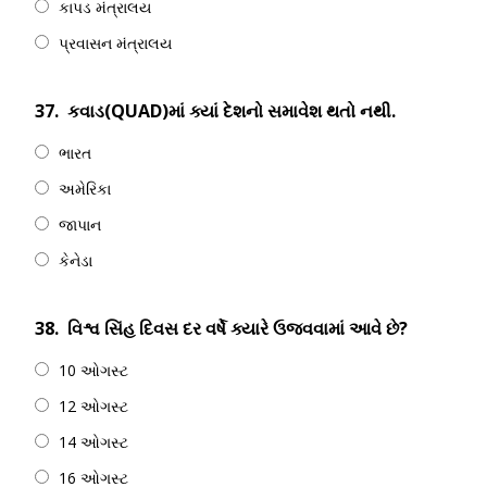
કાપડ મંત્રાલય
પ્રવાસન મંત્રાલય
37.
કવાડ(QUAD)માં ક્યાં દેશનો સમાવેશ થતો નથી.
ભારત
અમેરિકા
જાપાન
કેનેડા
38.
વિશ્વ સિંહ દિવસ દર વર્ષે ક્યારે ઉજવવામાં આવે છે?
10 ઓગસ્ટ
12 ઓગસ્ટ
14 ઓગસ્ટ
16 ઓગસ્ટ