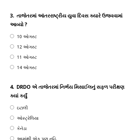
3.
તાજેતરમાં આંતરરાષ્ટ્રીય યુવા દિવસ ક્યારે ઉજવવામાં
આવ્યો ?
10 ઓગસ્ટ
12 ઓગસ્ટ
11 ઓગસ્ટ
14 ઓગસ્ટ
4.
DRDO એ તાજેતરમાં નિર્ભય મિસાઈલનું સફળ પરીક્ષણ
ક્યાં કર્યું
ઇટાલી
ઓસ્ટ્રેલિયા
કેનેડા
આમાંથી એક પણ નહિ