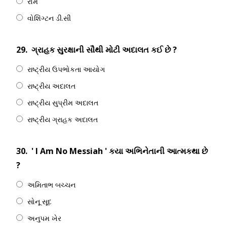
રોમ
વોશિંગ્ટન ડી.સી
29.
ગ્રાહક સુરક્ષાની સૌથી મોટી અદાલત કઈ છે ?
રાષ્ટ્રીય ઉપભોકતા આયોગ
રાષ્ટ્રીય અદાલત
રાષ્ટ્રીય સુપ્રીમ અદાલત
રાષ્ટ્રીય ગ્રાહક અદાલત
30.
' I Am No Messiah ' કયા અભિનેતાની આત્મકથા છે
?
અમિતાભ બચ્ચન
સોનૂ સૂદ
અનુપમ ખેર