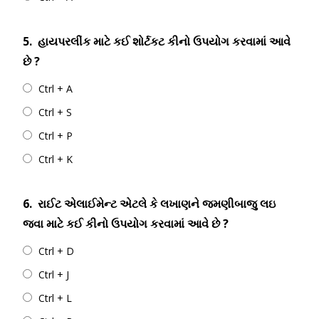
5.
હાયપરલીંક માટે કઈ શોર્ટકટ કીનો ઉપયોગ કરવામાં આવે
છે ?
Ctrl + A
Ctrl + S
Ctrl + P
Ctrl + K
6.
રાઈટ એલાઈમેન્ટ એટલે કે લખાણને જમણીબાજુ લઇ
જવા માટે કઈ કીનો ઉપયોગ કરવામાં આવે છે ?
Ctrl + D
Ctrl + J
Ctrl + L