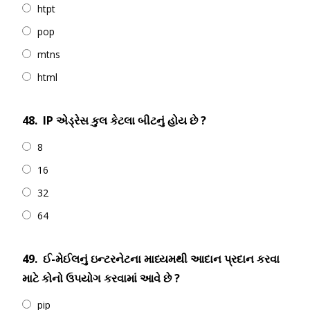
htpt
pop
mtns
html
48.
IP એડ્રેસ કુલ કેટલા બીટનું હોય છે ?
8
16
32
64
49.
ઈ-મેઈલનું ઇન્ટરનેટના માધ્યમથી આદાન પ્રદાન કરવા
માટે કોનો ઉપયોગ કરવામાં આવે છે ?
pip