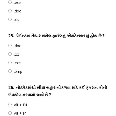
.exe
.doc
.xls
25.
પેઈન્ટમાં તૈયાર થયેલ ફાઈલનું એક્ષટેન્શન શું હોય છે ?
.doc
.txt
.exe
.bmp
26.
નોટપેડમાંથી સીધા બહાર નીકળવા માટે કઈ ફંકશન કીનો
ઉપયોગ કરવામાં આવે છે ?
Alt + F4
Alt + F1