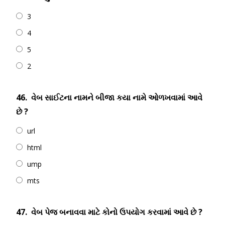
3
4
5
2
46.
વેબ સાઈટના નામને બીજા કયા નામે ઓળખવામાં આવે
છે ?
url
html
ump
mts
47.
વેબ પેજ બનાવવા માટે કોનો ઉપયોગ કરવામાં આવે છે ?