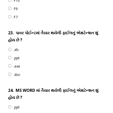
F10
F9
F7
23.
પાવર પોઈન્ટમાં તૈયાર થયેલી ફાઈલનું એક્ષટેન્શન શું
હોય છે ?
.xls
.ppt
.exe
.doc
24.
MS WORD માં તૈયાર થયેલી ફાઈલનું એક્ષટેન્શન શું
હોય છે ?
.ppt