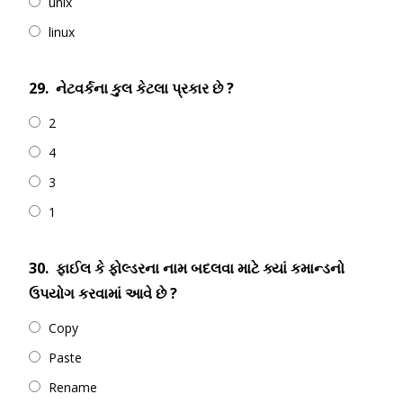
unix
linux
29.
નેટવર્કના કુલ કેટલા પ્રકાર છે ?
2
4
3
1
30.
ફાઈલ કે ફોલ્ડરના નામ બદલવા માટે ક્યાં કમાન્ડનો
ઉપયોગ કરવામાં આવે છે ?
Copy
Paste
Rename