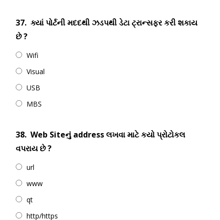
37.
ક્યાં પોર્ટની મદદથી ઝડપથી ડેટા ટ્રાન્સફર કરી શકાય
છે ?
Wifi
Visual
USB
MBS
38.
Web Siteનું address લખવા માટે કયો પ્રોટોકલ
વપરાય છે ?
url
www
qt
http/https