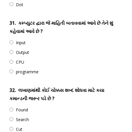
Dot
31.
કમ્પ્યુટર દ્વારા જે માહિતી બતાવવામાં આવે છે તેને શું
કહેવામાં આવે છે ?
Input
Output
CPU
programme
32.
લખાણમાંથી કોઈ ચોક્કસ શબ્દ શોધવા માટે કયા
કમાન્ડની જરૂર પડે છે ?
Found
Search
Cut