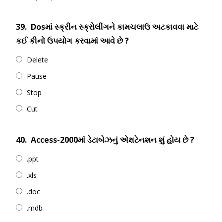
39.
Dosમાં સ્ક્રીન સ્ક્રોલીંગને કામચલાઉ અટકાવવા માટે
કઈ કીનો ઉપયોગ કરવામાં આવે છે ?
Delete
Pause
Stop
Cut
40.
Access-2000માં ડેટાબેઝનું એક્ષટેનશન શું હોય છે ?
.ppt
.xls
.doc
.mdb