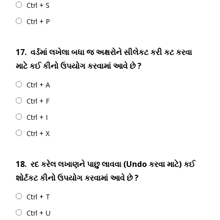
Ctrl + S
Ctrl + P
17.
વર્ડમાં લખેલા બધા જ અક્ષરોને સીલેકટ કરી કટ કરવા
માટે કઈ કીનો ઉપયોગ કરવામાં આવે છે ?
Ctrl + A
Ctrl + F
Ctrl + I
Ctrl + X
18.
રદ કરેલ લખાણને પાછુ લાવવા (Undo કરવા માટે) કઈ
શોર્ટકટ કીનો ઉપયોગ કરવામાં આવે છે ?
Ctrl + T
Ctrl + U