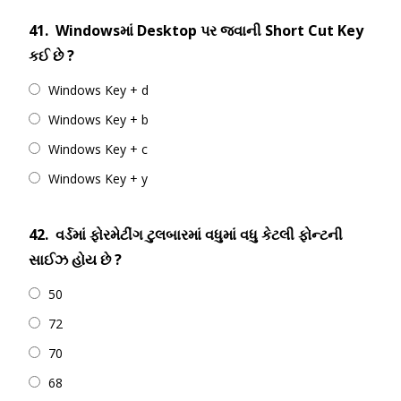
41.
Windowsમાં Desktop પર જવાની Short Cut Key
કઈ છે ?
Windows Key + d
Windows Key + b
Windows Key + c
Windows Key + y
42.
વર્ડમાં ફોરમેટીંગ ટુલબારમાં વધુમાં વધુ કેટલી ફોન્ટની
સાઈઝ હોય છે ?
50
72
70
68