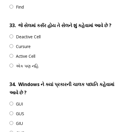
Find
33.
જે સેલમાં કર્સર હોય તે સેલને શું કહેવામાં આવે છે ?
Deactive Cell
Cursure
Active Cell
એક પણ નહિ
34.
Windows ને ક્યાં પ્રકારની ચાલક પધ્ધતિ કહેવામાં
આવે છે ?
GUI
GUS
GIU