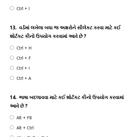
Ctrl + I
13.
વર્ડમાં લખેલા બધા જ અક્ષરોને સીલેકટ કરવા માટે કઈ
શોર્ટકટ કીનો ઉપયોગ કરવામાં આવે છે ?
Ctrl + H
Ctrl + F
Ctrl + I
Ctrl + A
14.
ભાષા બદલાવવા માટે કઈ શોર્ટકટ કીનો ઉપયોગ કરવામાં
આવે છે ?
Alt + F8
Alt + Ctrl