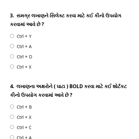
3.
સમગ્ર લખાણને સિલેક્ટ કરવા માટે કઈ કીનો ઉપયોગ
કરવામાં આવે છે ?
Ctrl + Y
Ctrl + A
Ctrl + D
Ctrl + X
4.
લખાણના અક્ષરોને ( ઘાટા ) BOLD કરવા માટે કઈ શોર્ટકટ
કીનો ઉપયોગ કરવામાં આવે છે ?
Ctrl + B
Ctrl + X
Ctrl + C
Ctrl + A