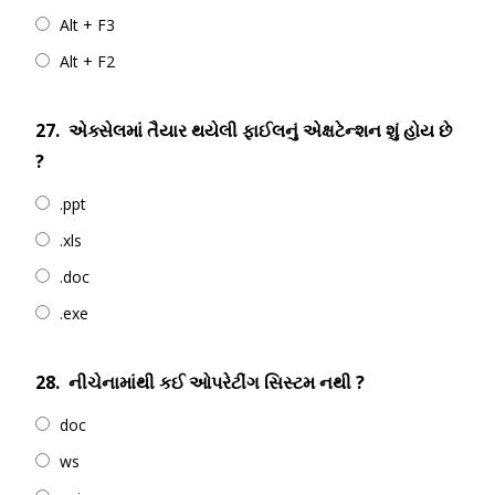
Alt + F3
Alt + F2
27.
એક્સેલમાં તૈયાર થયેલી ફાઈલનું એક્ષટેન્શન શું હોય છે
?
.ppt
.xls
.doc
.exe
28.
નીચેનામાંથી કઈ ઓપરેટીંગ સિસ્ટમ નથી ?
doc
ws