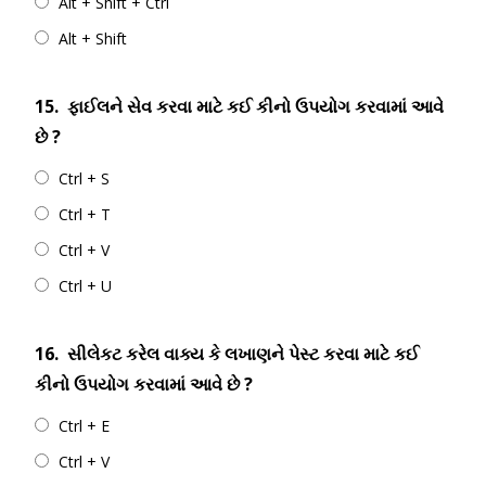
Alt + Shift + Ctrl
Alt + Shift
15.
ફાઈલને સેવ કરવા માટે કઈ કીનો ઉપયોગ કરવામાં આવે
છે ?
Ctrl + S
Ctrl + T
Ctrl + V
Ctrl + U
16.
સીલેકટ કરેલ વાક્ય કે લખાણને પેસ્ટ કરવા માટે કઈ
કીનો ઉપયોગ કરવામાં આવે છે ?
Ctrl + E
Ctrl + V