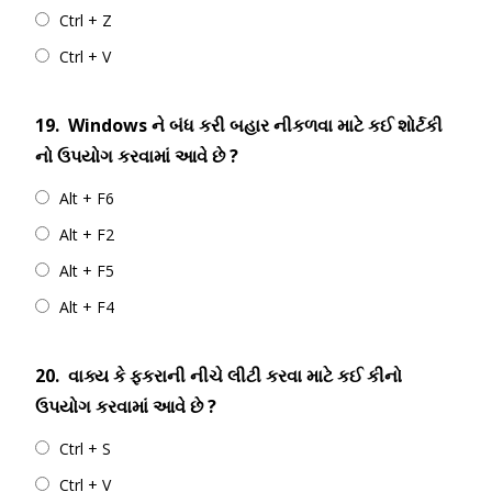
Ctrl + Z
Ctrl + V
19.
Windows ને બંધ કરી બહાર નીકળવા માટે કઈ શોર્ટકી
નો ઉપયોગ કરવામાં આવે છે ?
Alt + F6
Alt + F2
Alt + F5
Alt + F4
20.
વાક્ય કે ફકરાની નીચે લીટી કરવા માટે કઈ કીનો
ઉપયોગ કરવામાં આવે છે ?
Ctrl + S
Ctrl + V