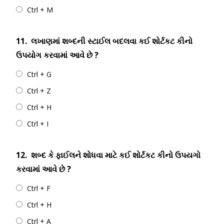
Ctrl + M
11.
લખાણમાં શબ્દની સ્ટાઈલ બદલવા કઈ શોર્ટકટ કીનો
ઉપયોગ કરવામાં આવે છે ?
Ctrl + G
Ctrl + Z
Ctrl + H
Ctrl + I
12.
શબ્દ કે ફાઈલને શોધવા માટે કઈ શોર્ટકટ કીનો ઉપયગો
કરવામાં આવે છે ?
Ctrl + F
Ctrl + H
Ctrl + A