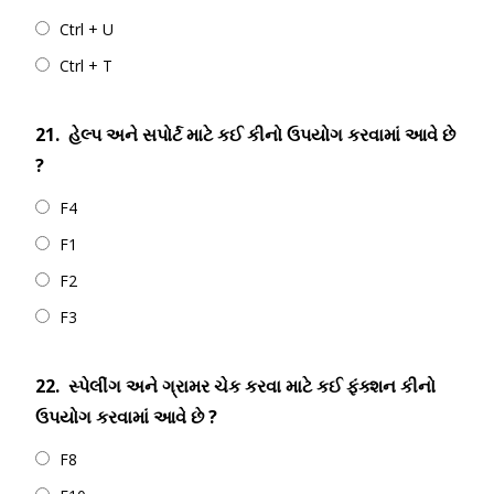
Ctrl + U
Ctrl + T
21.
હેલ્પ અને સપોર્ટ માટે કઈ કીનો ઉપયોગ કરવામાં આવે છે
?
F4
F1
F2
F3
22.
સ્પેલીંગ અને ગ્રામર ચેક કરવા માટે કઈ ફંક્શન કીનો
ઉપયોગ કરવામાં આવે છે ?
F8