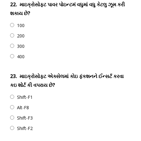
22.
માઇક્રોસોફ્ટ પાવર પોઇન્ટમં વધુમાં વધુ કેટલુ ઝૂમ કરી
શકાય છે?
100
200
300
400
23.
માઇક્રોસોફ્ટ એક્સેલમાં કોઇ ફંકશનને ઈન્સર્ટ કરવા
કઇ શોર્ટ કી વપરાય છે?
Shift-F1
Alt-F8
Shift-F3
Shift-F2