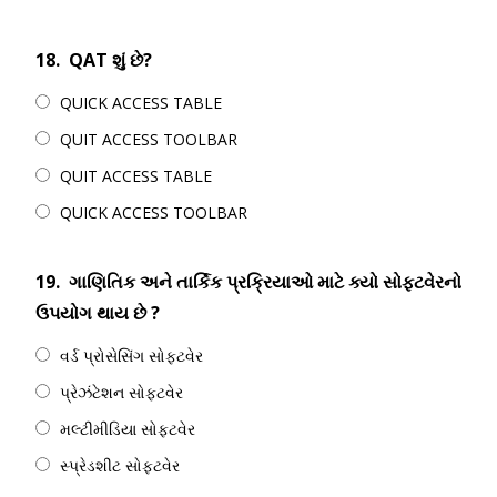
18.
QAT શું છે?
QUICK ACCESS TABLE
QUIT ACCESS TOOLBAR
QUIT ACCESS TABLE
QUICK ACCESS TOOLBAR
19.
ગાણિતિક અને તાર્કિક પ્રક્રિયાઓ માટે ક્યો સોફ્ટવેરનો
ઉપયોગ થાય છે ?
વર્ડ પ્રોસેસિંગ સોફ્ટવેર
પ્રેઝંટેશન સોફ્ટવેર
મલ્ટીમીડિયા સોફ્ટવેર
સ્પ્રેડશીટ સોફ્ટવેર