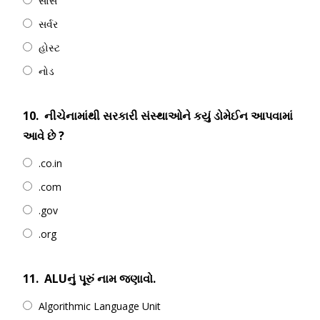
સોર્સ
સર્વર
હોસ્ટ
નોડ
10.
નીચેનામાંથી સરકારી સંસ્થાઓને કયું ડોમેઈન આપવામાં
આવે છે ?
.co.in
.com
.gov
.org
11.
ALUનું પૂરું નામ જણાવો.
Algorithmic Language Unit