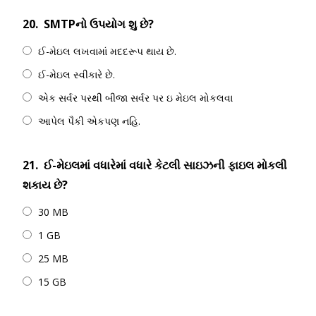
20.
SMTPનો ઉપયોગ શુ છે?
ઈ-મેઇલ લખવામાં મદદરૂપ થાય છે.
ઈ-મેઇલ સ્વીકારે છે.
એક સર્વર પરથી બીજા સર્વર પર ઇ મેઇલ મોકલવા
આપેલ પૈકી એકપણ નહિ.
21.
ઈ-મેઇલમાં વધારેમાં વધારે કેટલી સાઇઝની ફાઇલ મોકલી
શકાય છે?
30 MB
1 GB
25 MB
15 GB