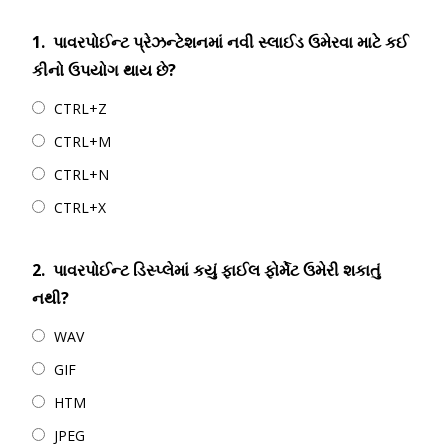
1.
પાવરપોઈન્ટ પ્રેઝન્ટેશનમાં નવી સ્લાઈડ ઉમેરવા માટે કઈ
કીનો ઉપયોગ થાય છે?
CTRL+Z
CTRL+M
CTRL+N
CTRL+X
2.
પાવરપોઈન્ટ ડિસ્પ્લેમાં કયું ફાઈલ ફોર્મેટ ઉમેરી શકાતું
નથી?
WAV
GIF
HTM
JPEG