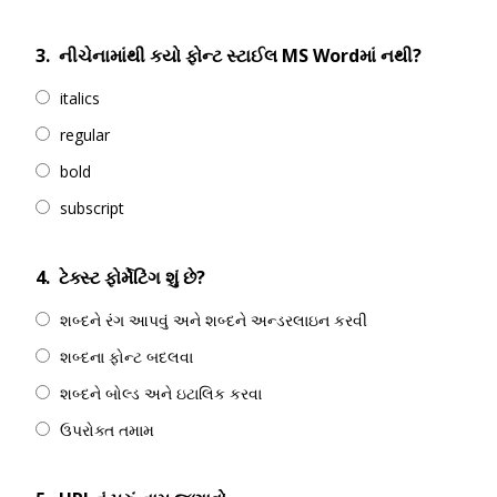
3.
નીચેનામાંથી કયો ફોન્ટ સ્ટાઈલ MS Wordમાં નથી?
italics
regular
bold
subscript
4.
ટેક્સ્ટ ફોર્મેટિંગ શું છે?
શબ્દને રંગ આપવું અને શબ્દને અન્ડરલાઇન કરવી
શબ્દના ફોન્ટ બદલવા
શબ્દને બોલ્ડ અને ઇટાલિક કરવા
ઉપરોક્ત તમામ