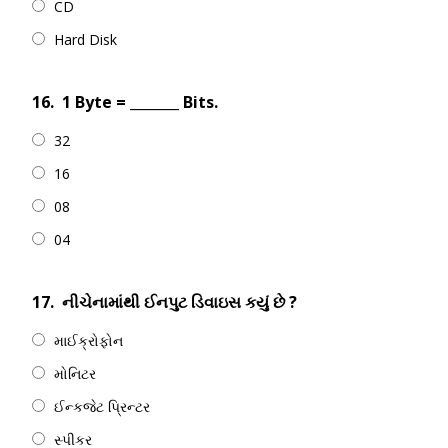
CD
Hard Disk
16.
1 Byte = _______ Bits.
32
16
08
04
17.
નીચેનામાંથી ઈનપુટ ડિવાઇસ કયું છે ?
માઈક્રોફોન
મોનિટર
ઈન્કજેટ પ્રિન્ટર
સ્પીકર