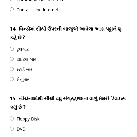
Contact Line Internet
14.
વિન્ડોમાં સૌથી ઉપરની બાજુએ આવેલા આડા પટ્ટાને શું
કહે છે ?
ટૂલબાર
ટાઇટલ બાર
સ્ટાર્ટ બાર
મેનૂબાર
15.
નીચેનામાંથી સૌથી વધુ સંગ્રહક્ષમતા વાળું મેમરી ડિવાઇસ
કયું છે ?
Floppy Disk
DVD