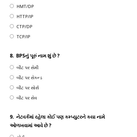
HMT/DP
HTTP/IP
CTP/DP
TCP/IP
8.
BPSનું પૂરું નામ શું છે ?
બીટ પર સેમી
બીટ પર સેકન્ડ
બીટ પર સોર્સ
બીટ પર સેવ
9.
નેટવર્કમાં રહેલા કોઈ પણ કમ્પ્યુટરને કયા નામે
ઓળખવામાં આવે છે ?