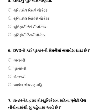
5.
URLનું પૂરું નામ જણાવો.
યૂનિવર્સલ રિસર્ચ લોકેટર
યૂનિવર્સલ સિસોર્સ લોકેટર
યુનિફોર્મ રિસોર્સ લોકેટર
યુનિફોર્મ રિસર્ચ લોકેટર
6.
DVDનો કઈ પ્રકારની મેમરીમાં સમાવેશ થાય છે ?
બાયનરી
પ્રાયમરી
સેકન્ડરી
આપેલ એકપણ નહિ
7.
ઇન્ટરનેટ દ્વારા કોમ્યુનિકેશન માટેના પ્રોટોકોલ
નીચેનામાંથી શું કહેવામા આવે છે ?